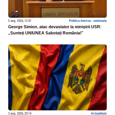
5 aug. 2026, 13:07
Politica Interna - nationala
George Simion, atac devastator la miniștrii USR:
„Sunteți UNIUNEA Sabotați România!”
3 aug. 2026, 20:14
Actualitate