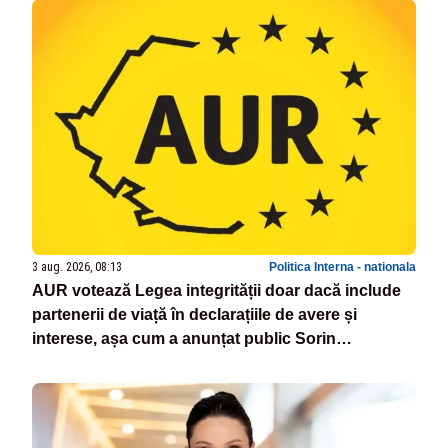
3 aug. 2026, 08:13
Politica Interna - nationala
AUR votează Legea integrității doar dacă include
partenerii de viață în declarațiile de avere și
interese, așa cum a anunțat public Sorin
Grindeanu. Cine este incompatibil sau în conflict
de interese trebuie să plece din funcție: fără
excepții!