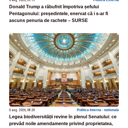
6 aug. 2026, 09:13
Politica Externa
Donald Trump a răbufnit împotriva șefului
Pentagonului: președintele, enervat că i s-ar fi
ascuns penuria de rachete – SURSE
6 aug. 2026, 08:28
Politica Interna - nationala
Legea biodiversității revine în plenul Senatului: ce
prevăd noile amendamente privind proprietatea,