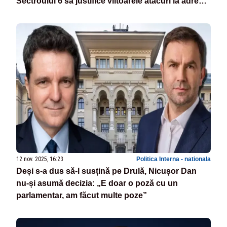
Sectroului 6 să justifice viitoarele atacuri la adresa
rezistului
12 nov. 2025, 16:23
Politica Interna - nationala
Deși s-a dus să-l susțină pe Drulă, Nicușor Dan
nu-și asumă decizia: „E doar o poză cu un
parlamentar, am făcut multe poze”