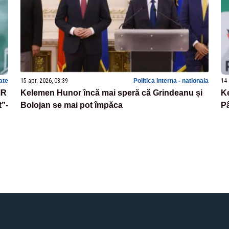
ate
15 apr. 2026, 08:39
Politica Interna - nationala
14 
MR
Kelemen Hunor încă mai speră că Grindeanu și
Ke
t”-
Bolojan se mai pot împăca
Pâ