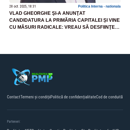
28 oct. 2025, 18:31
Politica Interna - nationala
VLAD GHEORGHE ŞI-A ANUNŢAT
CANDIDATURA LA PRIMĂRIA CAPITALEI ȘI VINE
CU MĂSURI RADICALE: VREAU SĂ DESFIINŢEZ
SECTOARELE ŞI ILFOVUL!
Contact
Termeni și condiții
Politică de confidențialitate
Cod de conduită
Parteneri: