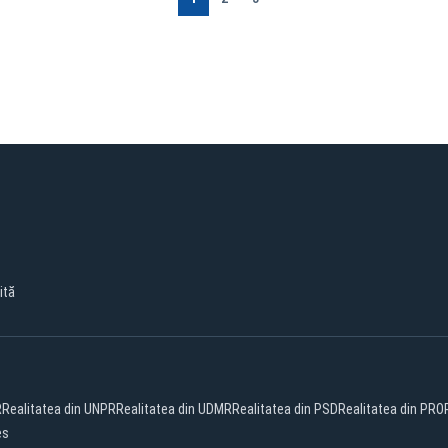
ită
R
Realitatea din UNPR
Realitatea din UDMR
Realitatea din PSD
Realitatea din PRO
es