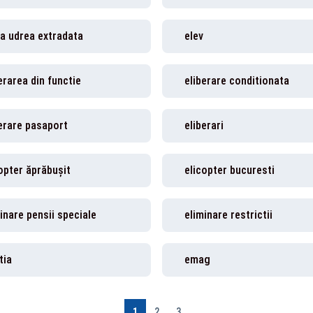
a udrea extradata
elev
erarea din functie
eliberare conditionata
erare pasaport
eliberari
opter ăprăbuşit
elicopter bucuresti
inare pensii speciale
eliminare restrictii
tia
emag
1
2
3