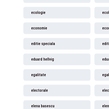
ecologie
eco
economie
eco
editie speciala
edit
eduard hellvig
edua
egalitate
egal
electorale
elec
elena basescu
elen