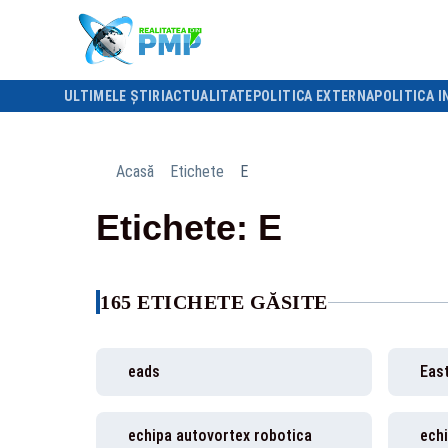
ULTIMELE ȘTIRI
ACTUALITATE
POLITICA EXTERNA
POLITICA I
Acasă
Etichete
E
Etichete: E
165 ETICHETE GĂSITE
eads
Eas
echipa autovortex robotica
ech