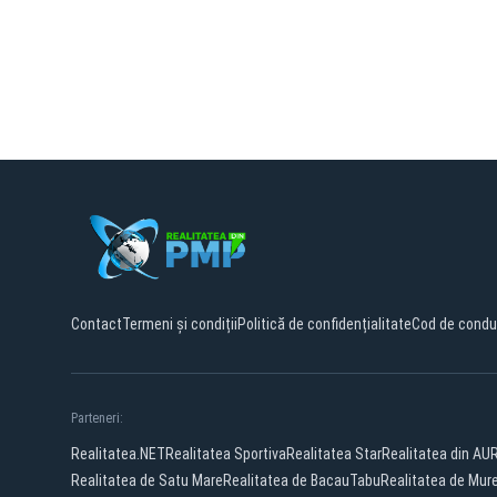
Contact
Termeni și condiții
Politică de confidențialitate
Cod de condu
Parteneri:
Realitatea.NET
Realitatea Sportiva
Realitatea Star
Realitatea din AU
Realitatea de Satu Mare
Realitatea de Bacau
Tabu
Realitatea de Mur