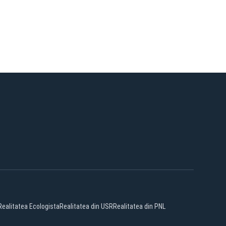
Realitatea Ecologista
Realitatea din USR
Realitatea din PNL