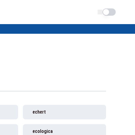
Schimba tema
echert
ecologica