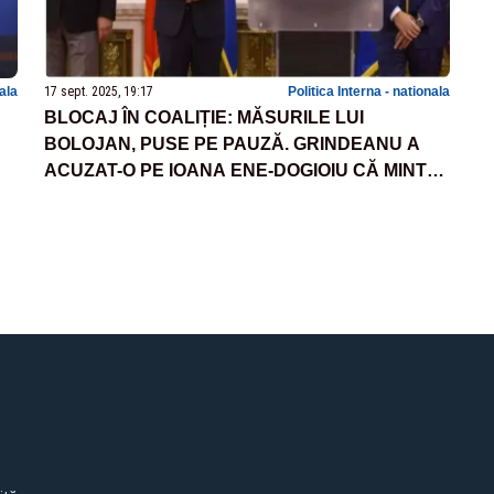
nala
17 sept. 2025, 19:17
Politica Interna - nationala
BLOCAJ ÎN COALIȚIE: MĂSURILE LUI
BOLOJAN, PUSE PE PAUZĂ. GRINDEANU A
ACUZAT-O PE IOANA ENE-DOGIOIU CĂ MINTE,
IAR BOLOJAN A FUGIT DE ÎNTREBĂRILE
PRESEI - VIDEO