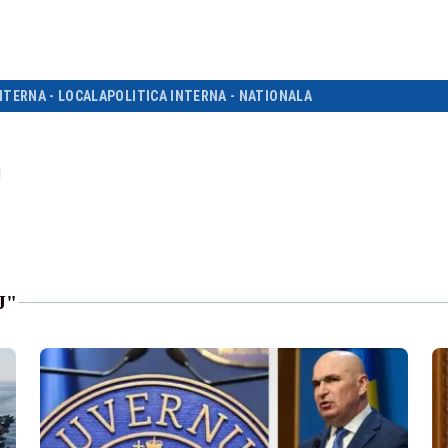
NTERNA - LOCALA
POLITICA INTERNA - NATIONALA
j
J"