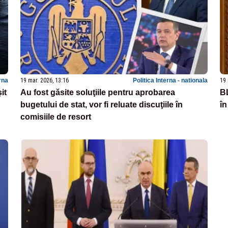
rna
19 mar. 2026, 13:16
Politica Interna - nationala
19 
it
Au fost găsite soluţiile pentru aprobarea
BL
bugetului de stat, vor fi reluate discuţiile în
în
comisiile de resort