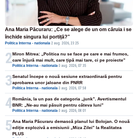
Ana Maria Păcuraru: „Ce se alege de un om căruia i se
închide singura lui portiță?”
Politica Interna - nationala
·
2 aug. 2026, 23:25
2
Miron Mitrea: „Politica nu se face pe care e mai frumos,
care înjură mai mult, care țipă mai tare, ci pe proiecte”
Politica Interna - nationala
-
3 aug. 2026, 07:35
3
Senatul începe o nouă sesiune extraordinară pentru
aprobarea unor jaloane din PNRR
Politica Interna - nationala
-
3 aug. 2026, 07:58
4
România, la un pas de categoria „junk”. Avertismentul
BNR: „Ne-au mai păsuit pentru câteva luni”
Politica Interna - nationala
-
3 aug. 2026, 08:01
5
Ana Maria Păcuraru demască planul lui Bolojan. O nouă
ediție explozivă a emisiunii „Miza Zilei” la Realitatea
PLUS