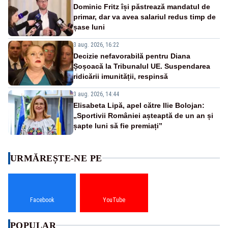
Dominic Fritz își păstrează mandatul de
primar, dar va avea salariul redus timp de
șase luni
3 aug. 2026, 16:22
Decizie nefavorabilă pentru Diana
Șoșoacă la Tribunalul UE. Suspendarea
ridicării imunității, respinsă
3 aug. 2026, 14:44
Elisabeta Lipă, apel către Ilie Bolojan:
„Sportivii României așteaptă de un an și
șapte luni să fie premiați”
URMĂREȘTE-NE PE
Facebook
YouTube
POPULAR