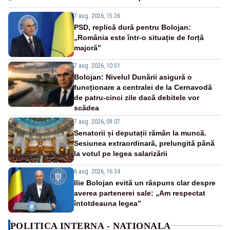
7 aug. 2026, 15:26
PSD, replică dură pentru Bolojan:
„România este într-o situație de forță
majoră”
7 aug. 2026, 10:51
Bolojan: Nivelul Dunării asigură o
funcționare a centralei de la Cernavodă
de patru-cinci zile dacă debitele vor
scădea
7 aug. 2026, 09:07
Senatorii și deputații rămân la muncă.
Sesiunea extraordinară, prelungită până
la votul pe legea salarizării
6 aug. 2026, 16:34
Ilie Bolojan evită un răspuns clar despre
averea partenerei sale: „Am respectat
întotdeauna legea”
POLITICA INTERNA - NATIONALA