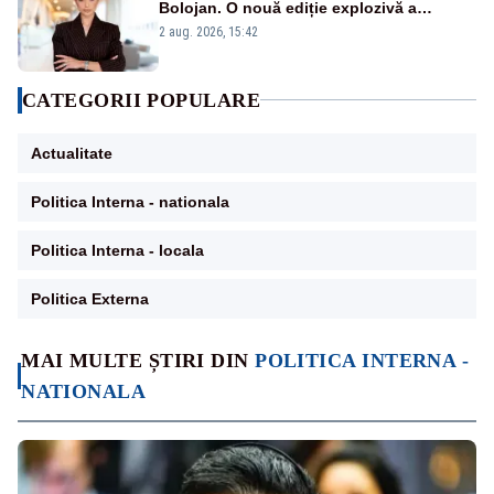
Bolojan. O nouă ediție explozivă a
emisiunii „Miza Zilei” la Realitatea PLUS
2 aug. 2026, 15:42
CATEGORII POPULARE
Actualitate
Politica Interna - nationala
Politica Interna - locala
Politica Externa
MAI MULTE ȘTIRI DIN
POLITICA INTERNA -
NATIONALA