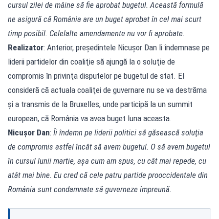
cursul zilei de mâine să fie aprobat bugetul. Această formulă
ne asigură că România are un buget aprobat în cel mai scurt
timp posibil. Celelalte amendamente nu vor fi aprobate.
Realizator
: Anterior, preşedintele Nicuşor Dan îi îndemnase pe
liderii partidelor din coaliţie să ajungă la o soluţie de
compromis în privinţa disputelor pe bugetul de stat. El
consideră că actuala coaliţei de guvernare nu se va destrăma
şi a transmis de la Bruxelles, unde participă la un summit
european, că România va avea buget luna aceasta.
Nicuşor Dan
:
Îi îndemn pe liderii politici să găsească soluţia
de compromis astfel încât să avem bugetul. O să avem bugetul
în cursul lunii martie, aşa cum am spus, cu cât mai repede, cu
atât mai bine. Eu cred că cele patru partide prooccidentale din
România sunt condamnate să guverneze împreună.