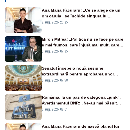
Ana Maria Păcuraru: „Ce se alege de un
om căruia i se închide singura lui
portiță?”
2 aug. 2026, 23:25
Miron Mitrea: „Politica nu se face pe care
e mai frumos, care înjură mai mult, care
țipă mai tare, ci pe proiecte”
3 aug. 2026, 07:35
Senatul începe o nouă sesiune
extraordinară pentru aprobarea unor
jaloane din PNRR
3 aug. 2026, 07:58
România, la un pas de categoria „junk”.
Avertismentul BNR: „Ne-au mai păsuit
pentru câteva luni”
3 aug. 2026, 08:01
Ana Maria Păcuraru demască planul lui