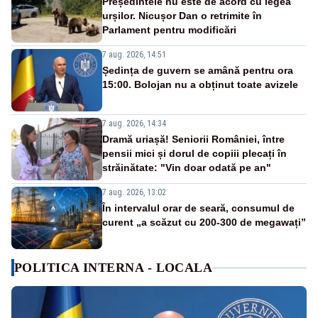
Președintele nu este de acord cu legea
urșilor. Nicușor Dan o retrimite în
Parlament pentru modificări
7 aug. 2026, 14:51
Ședința de guvern se amână pentru ora
15:00. Bolojan nu a obținut toate avizele
7 aug. 2026, 14:34
Dramă uriașă! Seniorii României, între
pensii mici și dorul de copiii plecați în
străinătate: "Vin doar odată pe an"
7 aug. 2026, 13:02
În intervalul orar de seară, consumul de
curent „a scăzut cu 200-300 de megawați”
POLITICA INTERNA - LOCALA