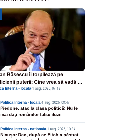
ian Băsescu îi torpilează pe
ticienii puterii: Cine vrea să vadă ce
ica Interna - locala
·
1 aug. 2026, 07:13
amnă să fii prost, se uită la
ânia
2
Politica Interna - locala
-
1 aug. 2026, 08:47
Piedone, atac la clasa politică: Nu le
mai dați românilor false iluzii
3
Politica Interna - nationala
-
1 aug. 2026, 10:34
Nicușor Dan, după ce Fitch a păstrat