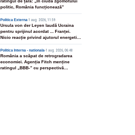
ratingul de țară: „În ciuda zgomotului
politic, România funcționează”
4
Politica Externa
-
1 aug. 2026, 11:59
Ursula von der Leyen laudă Ucraina
pentru sprijinul acordat ... Franței.
Nicio reacție privind ajutorul energetic
promis României
5
Politica Interna - nationala
-
1 aug. 2026, 06:48
România a scăpat de retrogradarea
economiei. Agenția Fitch menține
ratingul „BBB-” cu perspectivă
negativă