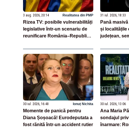
3 aug. 2026, 20:14
Realitatea din PMP
31 iul. 2026, 18:33
Rizea TV: posibile vulnerabilități
Pană masivă 
legislative într-un scenariu de
și localitățile
reunificare România–Republica
județean, sem
Moldova
de telefonie,
30 iul. 2026, 16:48
Ionuț Nichita
30 iul. 2026, 13:06
Momente de panică pentru
Ana Maria Pă
Diana Șoșoacă! Eurodeputata a
sondajul priv
fost rănită într-un accident rutier
înarmare: Ro