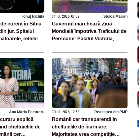
Ionuț Nichita
31 iul. 2026, 07:58
Stoica Marian
de curent în Sibiu
Guvernul marchează Ziua
 din jur. Spitalul
Mondială împotriva Traficului de
afoarele, rețelele
Persoane: Palatul Victoria,
 grav afectate
iluminat în albastru
Ana Maria Pacuraru
30 iul. 2026, 12:53
Realitatea din PMP
curaru explică
Românii cer transparență în
ind cheltuielile de
cheltuielile de înarmare.
mânii cer
Majoritatea vrea competiție