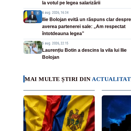
la votul pe legea salarizării
6 aug. 2026, 16:34
Ilie Bolojan evită un răspuns clar despre
averea partenerei sale: „Am respectat
întotdeauna legea”
5 aug. 2026, 22:15
Laurențiu Botin a descins la vila lui Ilie
Bolojan
MAI MULTE ȘTIRI DIN
ACTUALITAT