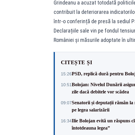
Grindeanu a acuzat totodată politici
contribuit la deteriorarea indicatori
într-o conferință de presă la sediul P
Declarațiile sale vin pe fondul tensiu
României și măsurile adoptate în ulti
CITEȘTE ȘI
PSD, replică dură pentru Boloj
15:26
Bolojan: Nivelul Dunării asigur
10:51
zile dacă debitele vor scădea
Senatorii și deputații rămân la
09:07
pe legea salarizării
Ilie Bolojan evită un răspuns c
16:34
întotdeauna legea”