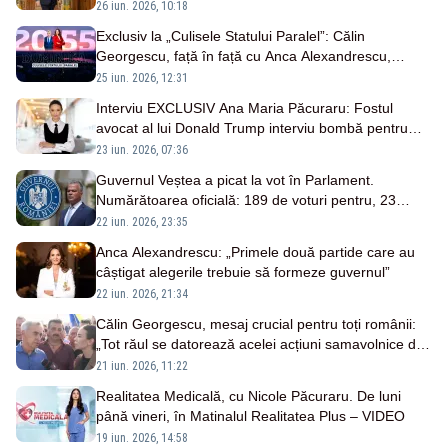
26 iun. 2026, 10:18
Exclusiv la „Culisele Statului Paralel”: Călin
Georgescu, față în față cu Anca Alexandrescu,
duminică de la 20:55
25 iun. 2026, 12:31
Interviu EXCLUSIV Ana Maria Păcuraru: Fostul
avocat al lui Donald Trump interviu bombă pentru
Realitatea PLUS
23 iun. 2026, 07:36
Guvernul Veștea a picat la vot în Parlament.
Numărătoarea oficială: 189 de voturi pentru, 23
împotrivă
22 iun. 2026, 23:35
Anca Alexandrescu: „Primele două partide care au
câștigat alegerile trebuie să formeze guvernul”
22 iun. 2026, 21:34
Călin Georgescu, mesaj crucial pentru toți românii:
„Tot răul se datorează acelei acțiuni samavolnice din
6 decembrie” - VIDEO
21 iun. 2026, 11:22
Realitatea Medicală, cu Nicole Păcuraru. De luni
până vineri, în Matinalul Realitatea Plus – VIDEO
19 iun. 2026, 14:58