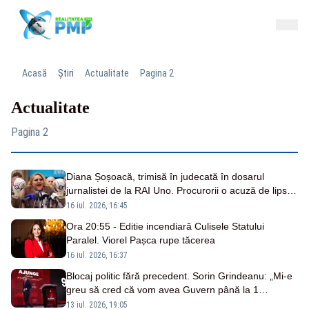
Acasă
Știri
Actualitate
Pagina 2
Actualitate
Pagina 2
Diana Șoșoacă, trimisă în judecată în dosarul
jurnalistei de la RAI Uno. Procurorii o acuză de lipsire
de libertate
16 iul. 2026, 16:45
Ora 20:55 - Editie incendiară Culisele Statului
Paralel. Viorel Pașca rupe tăcerea
16 iul. 2026, 16:37
Blocaj politic fără precedent. Sorin Grindeanu: „Mi-e
greu să cred că vom avea Guvern până la 1
septembrie”
13 iul. 2026, 19:05