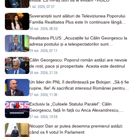
există. Eu mi-aș dori să le evităm”-VIDEO
1 iul. 2026, 07:57
Suveraniștii sunt alături de Televiziunea Poporului.
Familia Realitatea Plus este în continuare lângă
popor
30 iun. 2026, 08:50
Realitatea PLUS: „Acuzațiile lui Călin Georgescu la
adresa postului și a telespectatorilor sunt
inacceptabile”
29 iun. 2026, 07:11
Călin Georgescu: Poporul român astăzi are nevoie
de rost, pace și prosperitate. Acesta este destinul
28 iun. 2026, 21:26
Un lider din PNL îl desființează pe Bolojan: „Să-ți fie
rușine, Ilie! Ai sacrificat interesul României pentru
funcție”
27 iun. 2026, 11:05
Exclusiv la „Culisele Statului Paralel”: Călin
Georgescu, față în față cu Anca Alexandrescu,
duminică de la 20:55
27 iun. 2026, 10:58
Nicușor Dan ar putea desemna premierul astăzi:
când va fi votul în Parlament