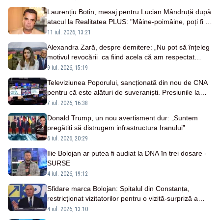
Laurențiu Botin, mesaj pentru Lucian Mândruță după
atacul la Realitatea PLUS: "Mâine-poimâine, poți fi tu
în locul celui abuzat"
11 iul. 2026, 13:21
Alexandra Zară, despre demitere: „Nu pot să înțeleg
motivul revocării ca fiind acela că am respectat
legea”
9 iul. 2026, 15:19
Televiziunea Poporului, sancționată din nou de CNA
pentru că este alături de suveraniști. Presiunile la
adresa postului Realitatea PLUS continuă
7 iul. 2026, 16:38
Donald Trump, un nou avertisment dur: „Suntem
pregătiți să distrugem infrastructura Iranului”
6 iul. 2026, 20:29
Ilie Bolojan ar putea fi audiat la DNA în trei dosare -
SURSE
4 iul. 2026, 19:12
Sfidare marca Bolojan: Spitalul din Constanța,
restricționat vizitatorilor pentru o vizită-surpriză a
premierului demis
4 iul. 2026, 13:10