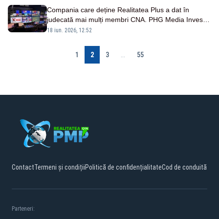
Compania care deține Realitatea Plus a dat în
judecată mai mulți membri CNA. PHG Media Invest
cere sechestru pe averea lor
18 iun. 2026, 12:52
1
2
3
...
55
Contact
Termeni și condiții
Politică de confidențialitate
Cod de conduită
Parteneri: