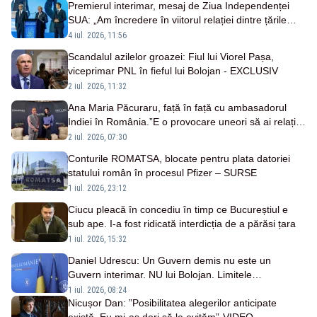
Premierul interimar, mesaj de Ziua Independenței
SUA: „Am încredere în viitorul relației dintre țările
noastre”
4 iul. 2026, 11:56
Scandalul azilelor groazei: Fiul lui Viorel Pașa,
viceprimar PNL în fieful lui Bolojan - EXCLUSIV
2 iul. 2026, 11:32
Ana Maria Păcuraru, față în față cu ambasadorul
Indiei în România.”E o provocare uneori să ai relații
bune cu toate părțile”
2 iul. 2026, 07:30
Conturile ROMATSA, blocate pentru plata datoriei
statului român în procesul Pfizer – SURSE
1 iul. 2026, 23:12
Ciucu pleacă în concediu în timp ce Bucureștiul e
sub ape. I-a fost ridicată interdicția de a părăsi țara
1 iul. 2026, 15:32
Daniel Udrescu: Un Guvern demis nu este un
Guvern interimar. NU lui Bolojan. Limitele
constituționale ale deciziilor CSAT
1 iul. 2026, 08:24
Nicușor Dan: ”Posibilitatea alegerilor anticipate