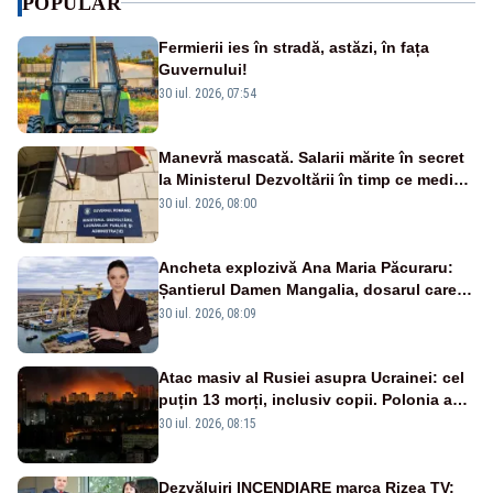
POPULAR
Fermierii ies în stradă, astăzi, în fața
Guvernului!
30 iul. 2026, 07:54
Manevră mascată. Salarii mărite în secret
la Ministerul Dezvoltării în timp ce medicii
ies în stradă
30 iul. 2026, 08:00
Ancheta explozivă Ana Maria Păcuraru:
Șantierul Damen Mangalia, dosarul care
scufundă apărarea României
30 iul. 2026, 08:09
Atac masiv al Rusiei asupra Ucrainei: cel
puțin 13 morți, inclusiv copii. Polonia a
ridicat avioanele de vânătoare
30 iul. 2026, 08:15
Dezvăluiri INCENDIARE marca Rizea TV: