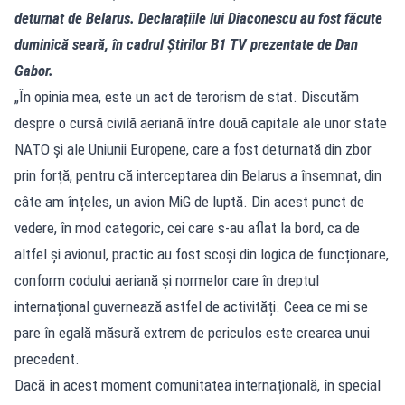
deturnat de Belarus. Declarațiile lui Diaconescu au fost făcute
duminică seară, în cadrul Știrilor B1 TV prezentate de Dan
Gabor.
„În opinia mea, este un act de terorism de stat. Discutăm
despre o cursă civilă aeriană între două capitale ale unor state
NATO și ale Uniunii Europene, care a fost deturnată din zbor
prin forță, pentru că interceptarea din Belarus a însemnat, din
câte am înțeles, un avion MiG de luptă. Din acest punct de
vedere, în mod categoric, cei care s-au aflat la bord, ca de
altfel și avionul, practic au fost scoși din logica de funcționare,
conform codului aeriană și normelor care în dreptul
internațional guvernează astfel de activități. Ceea ce mi se
pare în egală măsură extrem de periculos este crearea unui
precedent.
Dacă în acest moment comunitatea internațională, în special