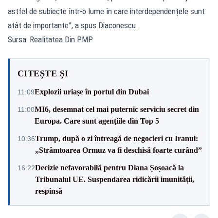
astfel de subiecte într-o lume în care interdependențele sunt
atât de importante”, a spus Diaconescu.
Sursa: Realitatea Din PMP
CITEȘTE ȘI
Explozii uriașe în portul din Dubai
11:09
MI6, desemnat cel mai puternic serviciu secret din
11:00
Europa. Care sunt agenţiile din Top 5
Trump, după o zi întreagă de negocieri cu Iranul:
10:36
„Strâmtoarea Ormuz va fi deschisă foarte curând”
Decizie nefavorabilă pentru Diana Șoșoacă la
16:22
Tribunalul UE. Suspendarea ridicării imunității,
respinsă