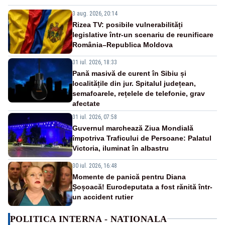
3 aug. 2026, 20:14
Rizea TV: posibile vulnerabilități
legislative într-un scenariu de reunificare
România–Republica Moldova
31 iul. 2026, 18:33
Pană masivă de curent în Sibiu și
localitățile din jur. Spitalul județean,
semafoarele, rețelele de telefonie, grav
afectate
31 iul. 2026, 07:58
Guvernul marchează Ziua Mondială
împotriva Traficului de Persoane: Palatul
Victoria, iluminat în albastru
30 iul. 2026, 16:48
Momente de panică pentru Diana
Șoșoacă! Eurodeputata a fost rănită într-
un accident rutier
POLITICA INTERNA - NATIONALA