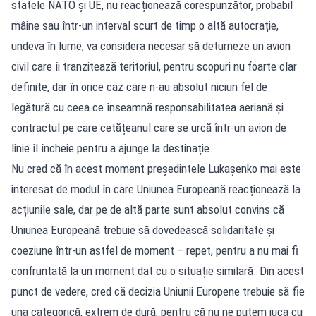
statele NATO și UE, nu reacționează corespunzător, probabil
mâine sau într-un interval scurt de timp o altă autocrație,
undeva în lume, va considera necesar să deturneze un avion
civil care îi tranzitează teritoriul, pentru scopuri nu foarte clar
definite, dar în orice caz care n-au absolut niciun fel de
legătură cu ceea ce înseamnă responsabilitatea aeriană și
contractul pe care cetățeanul care se urcă într-un avion de
linie îl încheie pentru a ajunge la destinație.
Nu cred că în acest moment președintele Lukașenko mai este
interesat de modul în care Uniunea Europeană reacționează la
acțiunile sale, dar pe de altă parte sunt absolut convins că
Uniunea Europeană trebuie să dovedească solidaritate și
coeziune într-un astfel de moment – repet, pentru a nu mai fi
confruntată la un moment dat cu o situație similară. Din acest
punct de vedere, cred că decizia Uniunii Europene trebuie să fie
una categorică, extrem de dură, pentru că nu ne putem juca cu