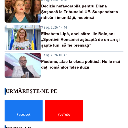
Decizie nefavorabilă pentru Diana
Șoșoacă la Tribunalul UE. Suspendarea
ridicării imunității, respinsă
3 aug. 2026, 14:44
Elisabeta Lipă, apel către Ilie Bolojan:
„Sportivii României așteaptă de un an și
șapte luni să fie premiați”
1 aug. 2026, 08:47
Piedone, atac la clasa politică: Nu le mai
dați românilor false iluzii
URMĂREȘTE-NE PE
Facebook
YouTube