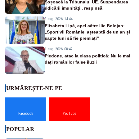
Șoșoacă la Tribunalul UE. Suspendarea
ridicării imunității, respinsă
3 aug. 2026, 14:44
Elisabeta Lipă, apel către Ilie Bolojan:
„Sportivii României așteaptă de un an și
șapte luni să fie premiați”
1 aug. 2026, 08:47
Piedone, atac la clasa politică: Nu le mai
dați românilor false iluzii
URMĂREȘTE-NE PE
Facebook
YouTube
POPULAR