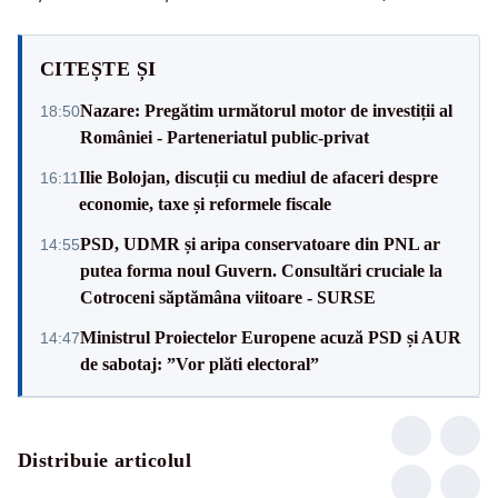
CITEȘTE ȘI
Nazare: Pregătim următorul motor de investiții al
18:50
României - Parteneriatul public-privat
Ilie Bolojan, discuții cu mediul de afaceri despre
16:11
economie, taxe și reformele fiscale
PSD, UDMR și aripa conservatoare din PNL ar
14:55
putea forma noul Guvern. Consultări cruciale la
Cotroceni săptămâna viitoare - SURSE
Ministrul Proiectelor Europene acuză PSD și AUR
14:47
de sabotaj: ”Vor plăti electoral”
Distribuie articolul