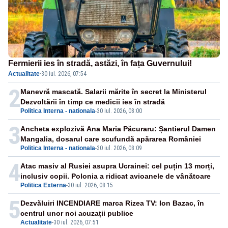
Fermierii ies în stradă, astăzi, în fața Guvernului!
Actualitate
·
30 iul. 2026, 07:54
2
Manevră mascată. Salarii mărite în secret la Ministerul
Dezvoltării în timp ce medicii ies în stradă
Politica Interna - nationala
-
30 iul. 2026, 08:00
3
Ancheta explozivă Ana Maria Păcuraru: Șantierul Damen
Mangalia, dosarul care scufundă apărarea României
Politica Interna - nationala
-
30 iul. 2026, 08:09
4
Atac masiv al Rusiei asupra Ucrainei: cel puțin 13 morți,
inclusiv copii. Polonia a ridicat avioanele de vânătoare
Politica Externa
-
30 iul. 2026, 08:15
5
Dezvăluiri INCENDIARE marca Rizea TV: Ion Bazac, în
centrul unor noi acuzații publice
Actualitate
-
30 iul. 2026, 07:51