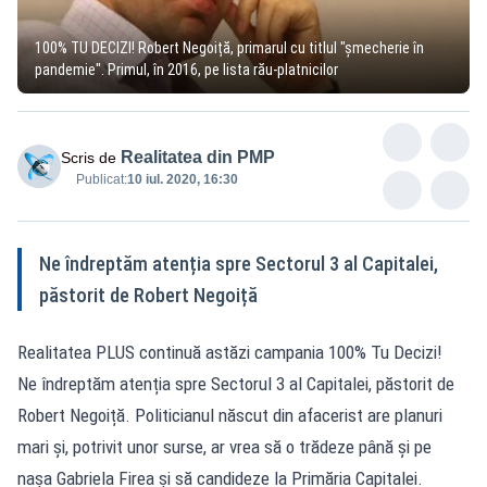
100% TU DECIZI! Robert Negoiță, primarul cu titlul "șmecherie în
pandemie". Primul, în 2016, pe lista rău-platnicilor
Realitatea din PMP
Scris de
Publicat:
10 iul. 2020, 16:30
Ne îndreptăm atenția spre Sectorul 3 al Capitalei,
păstorit de Robert Negoiță
Realitatea PLUS continuă astăzi campania 100% Tu Decizi!
Ne îndreptăm atenția spre Sectorul 3 al Capitalei, păstorit de
Robert Negoiță. Politicianul născut din afacerist are planuri
mari și, potrivit unor surse, ar vrea să o trădeze până și pe
nașa Gabriela Firea și să candideze la Primăria Capitalei.