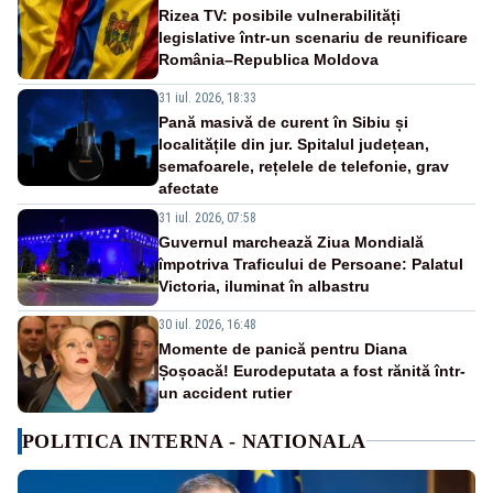
Rizea TV: posibile vulnerabilități
legislative într-un scenariu de reunificare
România–Republica Moldova
31 iul. 2026, 18:33
Pană masivă de curent în Sibiu și
localitățile din jur. Spitalul județean,
semafoarele, rețelele de telefonie, grav
afectate
31 iul. 2026, 07:58
Guvernul marchează Ziua Mondială
împotriva Traficului de Persoane: Palatul
Victoria, iluminat în albastru
30 iul. 2026, 16:48
Momente de panică pentru Diana
Șoșoacă! Eurodeputata a fost rănită într-
un accident rutier
POLITICA INTERNA - NATIONALA