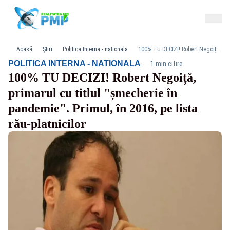
Acasă
Știri
Politica Interna - nationala
100% TU DECIZI! Robert Negoiță, primarul cu titlul "șmecherie în pandemie". Primul, în 2016, pe lista rău-platnicilor
·
POLITICA INTERNA - NATIONALA
1 min citire
100% TU DECIZI! Robert Negoiță,
primarul cu titlul "șmecherie în
pandemie". Primul, în 2016, pe lista
rău-platnicilor