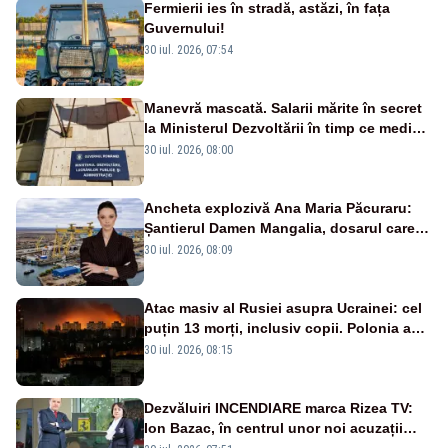
Fermierii ies în stradă, astăzi, în fața
Guvernului!
30 iul. 2026, 07:54
Manevră mascată. Salarii mărite în secret
la Ministerul Dezvoltării în timp ce medicii
ies în stradă
30 iul. 2026, 08:00
Ancheta explozivă Ana Maria Păcuraru:
Șantierul Damen Mangalia, dosarul care
scufundă apărarea României
30 iul. 2026, 08:09
Atac masiv al Rusiei asupra Ucrainei: cel
puțin 13 morți, inclusiv copii. Polonia a
ridicat avioanele de vânătoare
30 iul. 2026, 08:15
Dezvăluiri INCENDIARE marca Rizea TV:
Ion Bazac, în centrul unor noi acuzații
publice