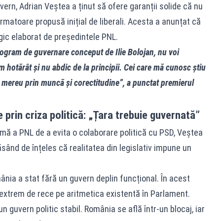
vern, Adrian Veștea a ținut să ofere garanții solide că nu
ormatoare propusă inițial de liberali. Acesta a anunțat că
gic elaborat de președintele PNL.
rogram de guvernare conceput de Ilie Bolojan, nu voi
m hotărât și nu abdic de la principii. Cei care mă cunosc știu
t mereu prin muncă și corectitudine”, a punctat premierul
e prin criza politică: „Țara trebuie guvernată”
imă a PNL de a evita o colaborare politică cu PSD, Veștea
sând de înțeles că realitatea din legislativ impune un
mânia a stat fără un guvern deplin funcțional. În acest
extrem de rece pe aritmetica existentă în Parlament.
 guvern politic stabil. România se află într-un blocaj, iar