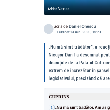
Adrian Veștea
Scris de
Daniel Onescu
Publicat:
14 iun. 2026, 19:51
„Nu mă simt trădător”, a reacț
Nicușor Dan l-a desemnat pentr
discuțiile de la Palatul Cotroc
extrem de încrezător în șansele
legislativului, precizând că ar
CUPRINS
„Nu mă simt trădător. Am asig
1