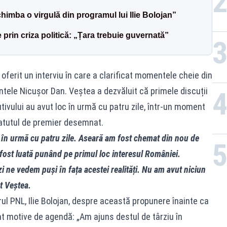
chimba o virgulă din programul lui Ilie Bolojan”
 prin criza politică: „Țara trebuie guvernată”
ferit un interviu în care a clarificat momentele cheie din
ntele Nicușor Dan. Veștea a dezvăluit că primele discuții
tivului au avut loc în urmă cu patru zile, într-un moment
atutul de premier desemnat.
 în urmă cu patru zile. Aseară am fost chemat din nou de
 fost luată punând pe primul loc interesul României.
ăzi ne vedem puși în fața acestei realități. Nu am avut niciun
at Veștea.
rul PNL, Ilie Bolojan, despre această propunere înainte ca
at motive de agendă: „Am ajuns destul de târziu în