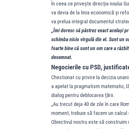
În ceea ce privește direcția noului Gu
va devia de la linia economică și ref
va prelua integral documentul strate
„Îmi doresc să păstrez exact același p
schimba nicio virgulă din el. Sunt un o
foarte bine că sunt un om care a răzbi
desemnat.
Negocierile cu PSD, justificat
Chestionat cu privire la decizia unan
a apelat la pragmatism matematic, lă
dialog pentru deblocarea țării.
„Au trecut deja 40 de zile în care Ro
moment, trebuie să facem un calcul 
Obiectivul nostru este să construim un