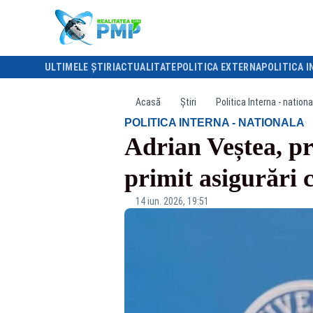
ULTIMELE ȘTIRI
ACTUALITATE
POLITICA EXTERNA
POLITICA I
Acasă
Știri
Politica Interna - nationa
·
POLITICA INTERNA - NATIONALA
Adrian Veștea, p
primit asigurări 
14 iun. 2026, 19:51