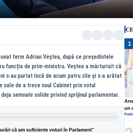
CE
1
ionat ferm Adrian Veștea, după ce președintele
u funcția de prim-ministru. Veștea a mărturisit că
eni s-au purtat încă de acum patru zile și s-a arătat
 sale de a trece noul Cabinet prin votul
e deja semnale solide privind sprijinul parlamentar.
Ana
un 
Polit
por
urări că am suficiente voturi în Parlament”