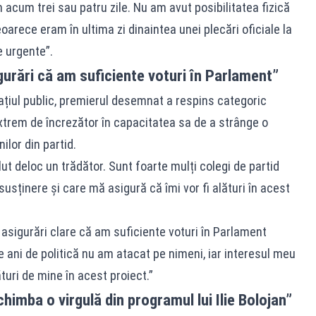
 acum trei sau patru zile. Nu am avut posibilitatea fizică
oarece eram în ultima zi dinaintea unei plecări oficiale la
 urgente”.
urări că am suficiente voturi în Parlament”
spațiul public, premierul desemnat a respins categoric
extrem de încrezător în capacitatea sa de a strânge o
ilor din partid.
t deloc un trădător. Sunt foarte mulți colegi de partid
sținere și care mă asigură că îmi vor fi alături în acest
asigurări clare că am suficiente voturi în Parlament
e ani de politică nu am atacat pe nimeni, iar interesul meu
turi de mine în acest proiect.”
chimba o virgulă din programul lui Ilie Bolojan”