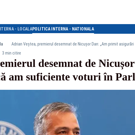
NTERNA - LOCALA
POLITICA INTERNA - NATIONALA
la
Adrian Veștea, premierul desemnat de Nicușor Dan: „Am primit asigurări 
3 min citire
remierul desemnat de Nicușo
că am suficiente voturi în Pa