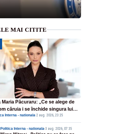
LE MAI CITITE
 Maria Păcuraru: „Ce se alege de
om căruia i se închide singura lui
ica Interna - nationala
·
2 aug. 2026, 23:25
tiță?”
Politica Interna - nationala
-
3 aug. 2026, 07:35