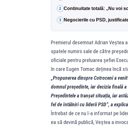
Continuitate totală: „Nu voi s
2
Negocierile cu PSD, justificate
3
Premierul desemnat Adrian Veștea a o
spatele numirii sale de către președi
oficiale pentru preluarea șefiei Execu
în care Eugen Tomac deținea încă st
„Propunerea dinspre Cotroceni a venit
domnul președinte, iar decizia finală a
Președintele a tranșat situația, iar ast
fel de întâlniri cu liderii PSD”, a explic
Întrebat de ce nu l-a informat pe lide
ea să devină publică, Veștea a invoc