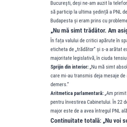
București, deși ne-am auzit la telefon
să particip la ultima ședință a PNL de
Budapesta și eram prins cu probleme
„Nu mă simt trădător. Am asig
În fața valului de critici apărute în 
eticheta de „trădător” și s-a arătat 
majoritate legislativă, în ciuda tensiun
Sprijin din interior:
„Nu mă simt absolu
care mi-au transmis deja mesaje de su
demers.”
Aritmetica parlamentară:
„Am primit 
pentru învestirea Cabinetului. În 22 d
major este de a avea întregul PNL ală
Continuitate totală: „Nu voi s