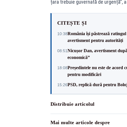
țara trebuie guvernată de urgență”, 
CITEȘTE ȘI
România își păstrează ratingul 
10:38
avertisment pentru autorități
Nicușor Dan, avertisment după 
08:51
economică”
Președintele nu este de acord c
18:08
pentru modificări
PSD, replică dură pentru Boloj
15:26
Distribuie articolul
Mai multe articole despre