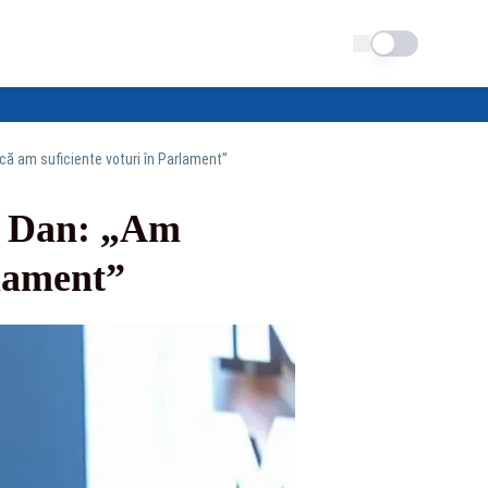
Schimba tema
că am suficiente voturi în Parlament”
r Dan: „Am
rlament”