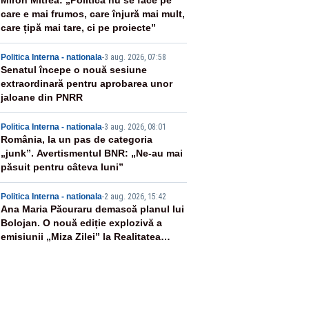
2
Miron Mitrea: „Politica nu se face pe
care e mai frumos, care înjură mai mult,
care țipă mai tare, ci pe proiecte”
3
Politica Interna - nationala
-
3 aug. 2026, 07:58
Senatul începe o nouă sesiune
extraordinară pentru aprobarea unor
jaloane din PNRR
4
Politica Interna - nationala
-
3 aug. 2026, 08:01
România, la un pas de categoria
„junk”. Avertismentul BNR: „Ne-au mai
păsuit pentru câteva luni”
5
Politica Interna - nationala
-
2 aug. 2026, 15:42
Ana Maria Păcuraru demască planul lui
Bolojan. O nouă ediție explozivă a
emisiunii „Miza Zilei” la Realitatea
PLUS