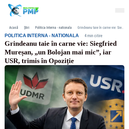
Acasă
Știri
Politica Interna - nationala
Grindeanu taie în carne vie: Siegfried Mureșan, „un Bolojan mai mic”, iar USR, trimis în Opoziție
·
POLITICA INTERNA - NATIONALA
4 min citire
Grindeanu taie în carne vie: Siegfried
Mureșan, „un Bolojan mai mic”, iar
USR, trimis în Opoziție