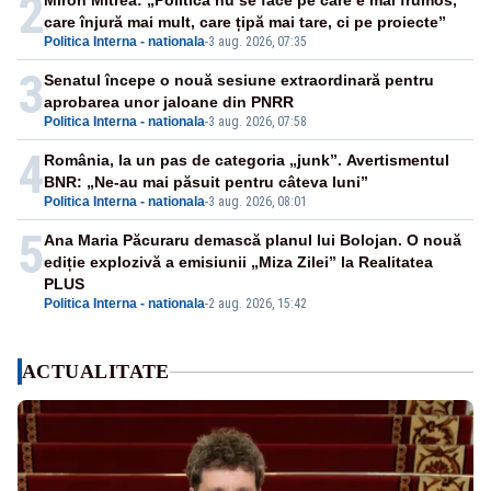
2
Miron Mitrea: „Politica nu se face pe care e mai frumos,
care înjură mai mult, care țipă mai tare, ci pe proiecte”
Politica Interna - nationala
-
3 aug. 2026, 07:35
3
Senatul începe o nouă sesiune extraordinară pentru
aprobarea unor jaloane din PNRR
Politica Interna - nationala
-
3 aug. 2026, 07:58
4
România, la un pas de categoria „junk”. Avertismentul
BNR: „Ne-au mai păsuit pentru câteva luni”
Politica Interna - nationala
-
3 aug. 2026, 08:01
5
Ana Maria Păcuraru demască planul lui Bolojan. O nouă
ediție explozivă a emisiunii „Miza Zilei” la Realitatea
PLUS
Politica Interna - nationala
-
2 aug. 2026, 15:42
ACTUALITATE