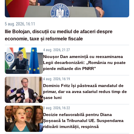
5 aug. 2026, 16:11
Ilie Bolojan, discuții cu mediul de afaceri despre
economie, taxe și reformele fiscale
4 aug. 2026, 21:27
Nicușor Dan amenință cu reexaminarea
Legii decarbonizării: „România nu poate
pierde miliarde din PNRR”
4 aug. 2026, 16:19
Dominic Fritz își păstrează mandatul de
primar, dar va avea salariul redus timp de
șase luni
3 aug. 2026, 16:22
Decizie nefavorabilă pentru Diana
Șoșoacă la Tribunalul UE. Suspendarea
ridicării imunității, respinsă