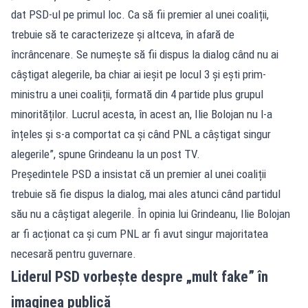
dat PSD-ul pe primul loc. Ca să fii premier al unei coaliții,
trebuie să te caracterizeze și altceva, în afară de
încrâncenare. Se numește să fii dispus la dialog când nu ai
câștigat alegerile, ba chiar ai ieșit pe locul 3 și ești prim-
ministru a unei coaliții, formată din 4 partide plus grupul
minorităților. Lucrul acesta, în acest an, Ilie Bolojan nu l-a
înțeles și s-a comportat ca și când PNL a câștigat singur
alegerile”, spune Grindeanu la un post TV.
Președintele PSD a insistat că un premier al unei coaliții
trebuie să fie dispus la dialog, mai ales atunci când partidul
său nu a câștigat alegerile. În opinia lui Grindeanu, Ilie Bolojan
ar fi acționat ca și cum PNL ar fi avut singur majoritatea
necesară pentru guvernare.
Liderul PSD vorbește despre „mult fake” în
imaginea publică