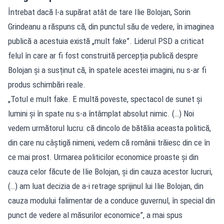
Întrebat dacă l-a supărat atât de tare Ilie Bolojan, Sorin
Grindeanu a răspuns că, din punctul său de vedere, în imaginea
publică a acestuia există „mult fake”. Liderul PSD a criticat
felul în care ar fi fost construită percepția publică despre
Bolojan și a susținut că, în spatele acestei imagini, nu s-ar fi
produs schimbări reale.
„Totul e mult fake. E multă poveste, spectacol de sunet și
lumini și în spate nu s-a întâmplat absolut nimic. (…) Noi
vedem următorul lucru: că dincolo de bătălia aceasta politică,
din care nu câștigă nimeni, vedem că românii trăiesc din ce în
ce mai prost. Urmarea politicilor economice proaste și din
cauza celor făcute de Ilie Bolojan, și din cauza acestor lucruri,
(…) am luat decizia de a-i retrage sprijinul lui Ilie Bolojan, din
cauza modului falimentar de a conduce guvernul, în special din
punct de vedere al măsurilor economice”, a mai spus