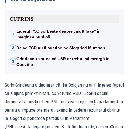
CUPRINS
Liderul PSD vorbește despre „mult fake” în
1
imaginea publică
De ce PSD nu îl susține pe Siegfried Mureșan
2
Grindeanu spune că USR ar trebui să meargă în
3
Opoziție
Sorin Grindeanu a declarat că Ilie Bolojan nu ar fi înțeles faptul
că a ajuns prim-ministru cu voturile PSD. Liderul social-
democrat a susținut că PNL nu avea singur forța parlamentară
pentru a impune premierul, având în vedere rezultatul obținut
la alegeri și ponderea partidului în Parlament.
„PNL a ieșit la legere pe locul 3. Uităm lucrurile, dar românii au