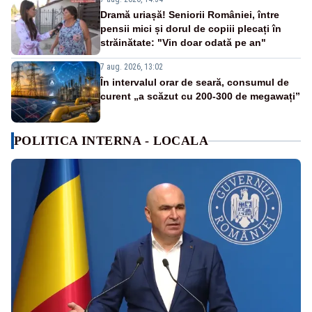
Dramă uriașă! Seniorii României, între
pensii mici și dorul de copiii plecați în
străinătate: "Vin doar odată pe an"
7 aug. 2026, 13:02
În intervalul orar de seară, consumul de
curent „a scăzut cu 200-300 de megawați”
POLITICA INTERNA - LOCALA