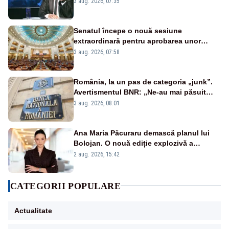
3 aug. 2026, 07:35
Senatul începe o nouă sesiune
extraordinară pentru aprobarea unor
jaloane din PNRR
3 aug. 2026, 07:58
România, la un pas de categoria „junk”.
Avertismentul BNR: „Ne-au mai păsuit
pentru câteva luni”
3 aug. 2026, 08:01
Ana Maria Păcuraru demască planul lui
Bolojan. O nouă ediție explozivă a
emisiunii „Miza Zilei” la Realitatea PLUS
2 aug. 2026, 15:42
CATEGORII POPULARE
Actualitate