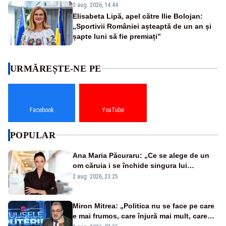
3 aug. 2026, 14:44
Elisabeta Lipă, apel către Ilie Bolojan:
„Sportivii României așteaptă de un an și
șapte luni să fie premiați”
URMĂREȘTE-NE PE
Facebook
YouTube
POPULAR
Ana Maria Păcuraru: „Ce se alege de un
om căruia i se închide singura lui
portiță?”
2 aug. 2026, 23:25
Miron Mitrea: „Politica nu se face pe care
e mai frumos, care înjură mai mult, care
țipă mai tare, ci pe proiecte”