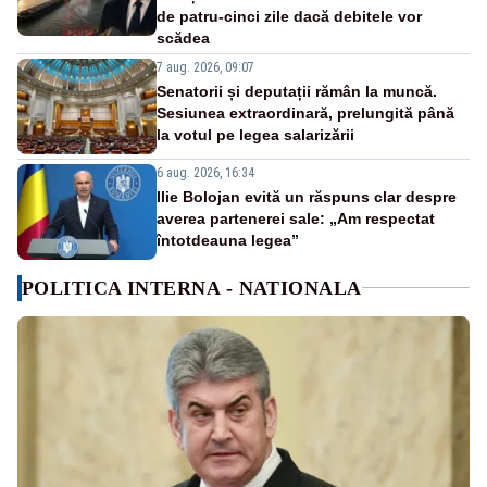
de patru-cinci zile dacă debitele vor
scădea
7 aug. 2026, 09:07
Senatorii și deputații rămân la muncă.
Sesiunea extraordinară, prelungită până
la votul pe legea salarizării
6 aug. 2026, 16:34
Ilie Bolojan evită un răspuns clar despre
averea partenerei sale: „Am respectat
întotdeauna legea”
POLITICA INTERNA - NATIONALA