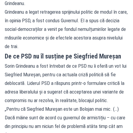
Grindeanu.
Grindeanu a legat retragerea sprijinului politic de modul în care,
în opinia PSD, a fost condus Guvernul. El a spus că decizia
social-democraților a venit pe fondul nemulțumirilor legate de
măsurile economice și de efectele acestora asupra nivelului
de trai.
De ce PSD nu îl susține pe Siegfried Mureșan
Sorin Grindeanu a fost întrebat de ce PSD nu îi oferă un vot lui
Siegfried Mureșan, pentru ca actuala criză politică să fie
deblocată. Liderul PSD a răspuns printr-o formulare critică la
adresa liberalului și a sugerat că acceptarea unei variante de
compromis nu ar rezolva, în realitate, blocajul politic.
„Pentru că Siegfried Mureșan este un Bolojan mai mic. (…)
Dacă mâine sunt de acord cu guvernul de armistițiu – cu care
din principiu nu am niciun fel de problemă atâta timp cât am