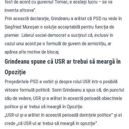
fost de acord cu guvernul Tomac, e același lucru – se va
inventa altceva”.
Prin această declarație, Grindeanu a arătat că PSD nu vede în
Siegfried Mureșan o soluție acceptabilă pentru funcția de
premier. Liderul social-democrat a susținut că, inclusiv în
cazul unui acord pe o formulă de guvern de armistițiu, ar
apărea alte motive de blocaj.
Grindeanu spune că USR ar trebui să meargă în
Opoziție
Președintele PSD a vorbit și despre rolul USR într-o posibilă
viitoare formulă politică. Sorin Grindeanu a spus că, din punctul
său de vedere, USR și-a arătat în această perioadă obiectivele
politice și ar trebui să meargă în Opoziție.
„USR-ul și-a arătat în această perioadă dorințele politice” și el
crede „că USR-ul ar trebui să meargă în opoziție”.