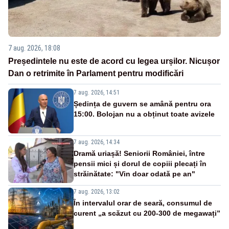
7 aug. 2026, 18:08
Președintele nu este de acord cu legea urșilor. Nicușor
Dan o retrimite în Parlament pentru modificări
7 aug. 2026, 14:51
Ședința de guvern se amână pentru ora
15:00. Bolojan nu a obținut toate avizele
7 aug. 2026, 14:34
Dramă uriașă! Seniorii României, între
pensii mici și dorul de copiii plecați în
străinătate: "Vin doar odată pe an"
7 aug. 2026, 13:02
În intervalul orar de seară, consumul de
curent „a scăzut cu 200-300 de megawați”