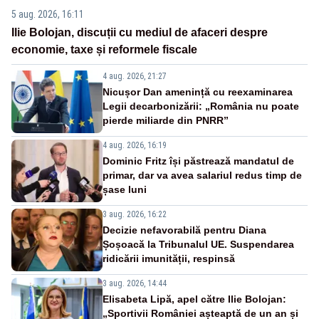
5 aug. 2026, 16:11
Ilie Bolojan, discuții cu mediul de afaceri despre
economie, taxe și reformele fiscale
4 aug. 2026, 21:27
Nicușor Dan amenință cu reexaminarea
Legii decarbonizării: „România nu poate
pierde miliarde din PNRR”
4 aug. 2026, 16:19
Dominic Fritz își păstrează mandatul de
primar, dar va avea salariul redus timp de
șase luni
3 aug. 2026, 16:22
Decizie nefavorabilă pentru Diana
Șoșoacă la Tribunalul UE. Suspendarea
ridicării imunității, respinsă
3 aug. 2026, 14:44
Elisabeta Lipă, apel către Ilie Bolojan:
„Sportivii României așteaptă de un an și