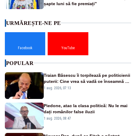
șapte luni să fie premiați”
URMĂREȘTE-NE PE
Facebook
YouTube
POPULAR
Traian Băsescu îi torpilează pe politicienii
puterii: Cine vrea să vadă ce înseamnă să
fii prost, se uită la România
1 aug. 2026, 07:13
Piedone, atac la clasa politică: Nu le mai
dați românilor false iluzii
1 aug. 2026, 08:47
Nicușor Dan, după ce Fitch a păstrat