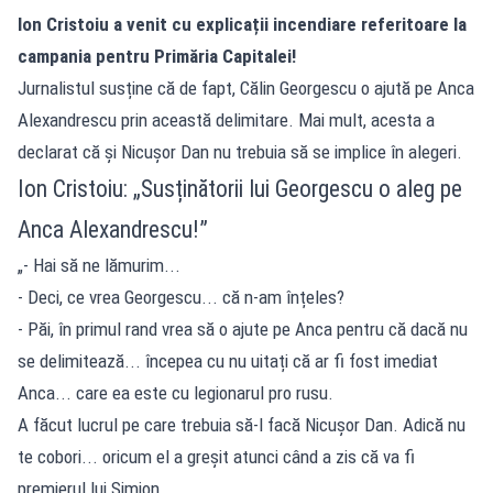
Ion Cristoiu a venit cu explicații incendiare referitoare la
campania pentru Primăria Capitalei!
Jurnalistul susține că de fapt, Călin Georgescu o ajută pe Anca
Alexandrescu prin această delimitare. Mai mult, acesta a
declarat că și Nicușor Dan nu trebuia să se implice în alegeri.
Ion Cristoiu: „Susținătorii lui Georgescu o aleg pe
Anca Alexandrescu!”
„- Hai să ne lămurim...
- Deci, ce vrea Georgescu... că n-am înțeles?
- Păi, în primul rand vrea să o ajute pe Anca pentru că dacă nu
se delimitează... începea cu nu uitați că ar fi fost imediat
Anca... care ea este cu legionarul pro rusu.
A făcut lucrul pe care trebuia să-l facă Nicușor Dan. Adică nu
te cobori... oricum el a greșit atunci când a zis că va fi
premierul lui Simion.