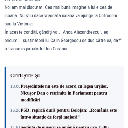
Noi am mai discutat. Cea mai bună imagine a lui e cea de
icoană. Nu știu dacă vreodată icoana va ajunge la Cotroceni
sau la Victoriei.
În aceste condiții, gândiți-va... Anca Alexandrescu...ea
oricum... susținătorii lui Călin Georgescu se duc către ea, da?”,
a transmis jurnalistul Ion Cristoiu.
CITEȘTE ȘI
Președintele nu este de acord cu legea urșilor.
18:08
Nicușor Dan o retrimite în Parlament pentru
modificări
PSD, replică dură pentru Bolojan: „România este
15:26
într-o situație de forță majoră”
Ședința de guvern se amână pentru ora 15:00.
14:51