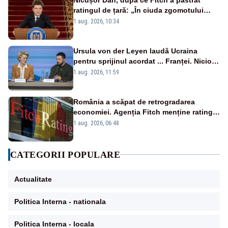
ratingul de țară: „În ciuda zgomotului
politic, România funcționează”
1 aug. 2026, 10:34
Ursula von der Leyen laudă Ucraina
pentru sprijinul acordat ... Franței. Nicio
reacție privind ajutorul energetic promis
1 aug. 2026, 11:59
României
România a scăpat de retrogradarea
economiei. Agenția Fitch menține ratingul
„BBB-” cu perspectivă negativă
1 aug. 2026, 06:48
CATEGORII POPULARE
Actualitate
Politica Interna - nationala
Politica Interna - locala