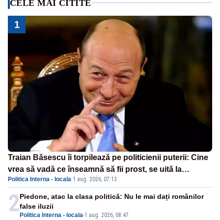
CELE MAI CITITE
1
Traian Băsescu îi torpilează pe politicienii puterii: Cine
vrea să vadă ce înseamnă să fii prost, se uită la
Politica Interna - locala
·
1 aug. 2026, 07:13
România
2
Piedone, atac la clasa politică: Nu le mai dați românilor
false iluzii
Politica Interna - locala
-
1 aug. 2026, 08:47