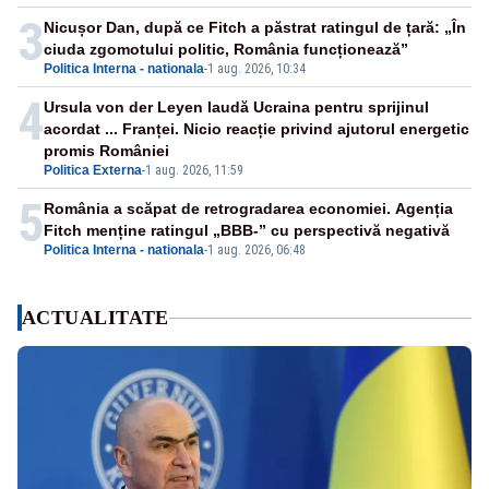
3
Nicușor Dan, după ce Fitch a păstrat ratingul de țară: „În
ciuda zgomotului politic, România funcționează”
Politica Interna - nationala
-
1 aug. 2026, 10:34
4
Ursula von der Leyen laudă Ucraina pentru sprijinul
acordat ... Franței. Nicio reacție privind ajutorul energetic
promis României
Politica Externa
-
1 aug. 2026, 11:59
5
România a scăpat de retrogradarea economiei. Agenția
Fitch menține ratingul „BBB-” cu perspectivă negativă
Politica Interna - nationala
-
1 aug. 2026, 06:48
ACTUALITATE