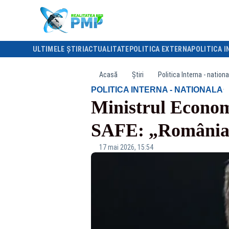
ULTIMELE ȘTIRI
ACTUALITATE
POLITICA EXTERNA
POLITICA I
Acasă
Știri
Politica Interna - nationa
·
POLITICA INTERNA - NATIONALA
Ministrul Econom
SAFE: „România n
17 mai 2026, 15:54