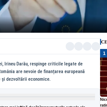
CE
1
i, Irineu Darău, respinge criticile legate de
România are nevoie de finanțarea europeană
e și dezvoltării economice.
Nic
rati