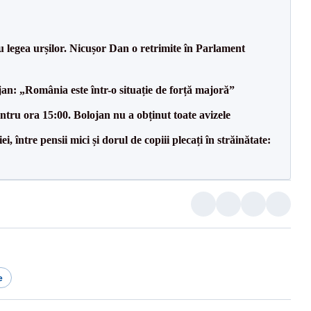
u legea urșilor. Nicușor Dan o retrimite în Parlament
an: „România este într-o situație de forță majoră”
tru ora 15:00. Bolojan nu a obținut toate avizele
 între pensii mici și dorul de copiii plecați în străinătate:
e