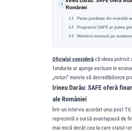
Irineu Darău: SAFE oferă finan
1
României
Peste jumătate din investiții
1.1
Programul SAFE ar putea gene
1.2
Ministrul mizează pe susținer
1.3
Oficialul consideră
că ideea potrivit
fondurile ar ajunge exclusiv în econ
„mituri” menite să decredibilizeze p
Irineu Darău: SAFE oferă fina
ale României
Într-un interviu acordat unui post TV
reprezintă o sursă avantajoasă de f
mai mică decât cea la care statul ro