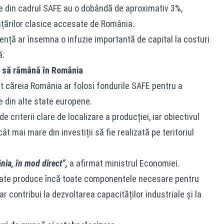
ile din cadrul SAFE au o dobândă de aproximativ 3%,
nțărilor clasice accesate de România.
rență ar însemna o infuzie importantă de capital la costuri
ă.
ma să rămână în România
vit căreia România ar folosi fondurile SAFE pentru a
e din alte state europene.
 criterii clare de localizare a producției, iar obiectivul
t mai mare din investiții să fie realizată pe teritoriul
nia, în mod direct”,
a afirmat ministrul Economiei.
poate produce încă toate componentele necesare pentru
r contribui la dezvoltarea capacităților industriale și la