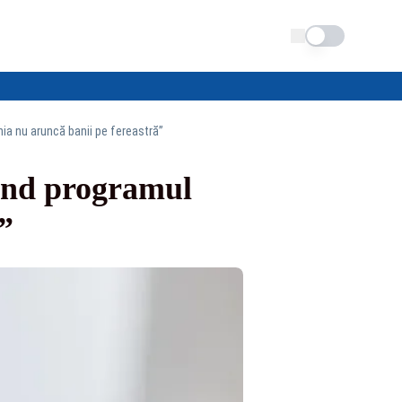
Schimba tema
ia nu aruncă banii pe fereastră”
vind programul
”