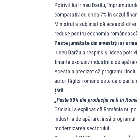
Potrivit lui Irineu Darău, împrumutur
comparativ cu circa 7% în cazul fina
Ministrul a subliniat că această dife
reduse pentru economia româneasc
Peste jumătate din investiții ar ur
Irineu Darău a respins și ideea potri
finanța exclusiv industriile de apărar
Acesta a precizat că programul include
autorităților române este ca o parte câ
țării.
„Peste 50% din producție va fi în Româ
Oficialul a explicat că România nu 
industria de apărare, însă programul a
modernizarea sectorului.