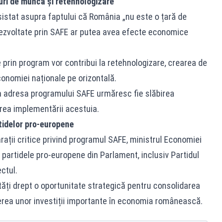
ri de muncă și retehnologizare
sistat asupra faptului că România „nu este o țară de
dezvoltate prin SAFE ar putea avea efecte economice
ate prin program vor contribui la retehnologizare, crearea de
conomiei naționale pe orizontală.
la adresa programului SAFE urmăresc fie slăbirea
carea implementării acestuia.
tidelor pro-europene
arații critice privind programul SAFE, ministrul Economiei
partidele pro-europene din Parlament, inclusiv Partidul
ctul.
ăți drept o oportunitate strategică pentru consolidarea
gerea unor investiții importante în economia românească.