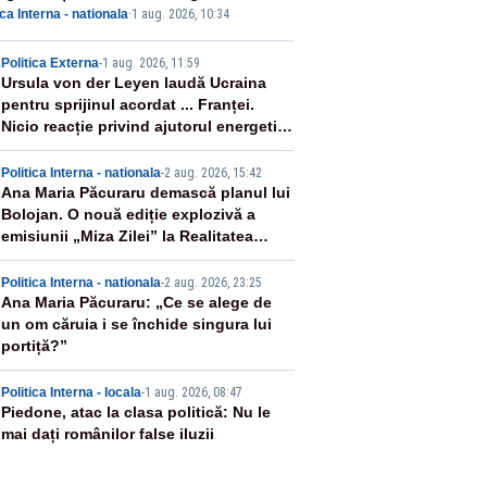
ica Interna - nationala
·
1 aug. 2026, 10:34
itic, România funcționează”
2
Politica Externa
-
1 aug. 2026, 11:59
Ursula von der Leyen laudă Ucraina
pentru sprijinul acordat ... Franței.
Nicio reacție privind ajutorul energetic
promis României
3
Politica Interna - nationala
-
2 aug. 2026, 15:42
Ana Maria Păcuraru demască planul lui
Bolojan. O nouă ediție explozivă a
emisiunii „Miza Zilei” la Realitatea
PLUS
4
Politica Interna - nationala
-
2 aug. 2026, 23:25
Ana Maria Păcuraru: „Ce se alege de
un om căruia i se închide singura lui
portiță?”
5
Politica Interna - locala
-
1 aug. 2026, 08:47
Piedone, atac la clasa politică: Nu le
mai dați românilor false iluzii