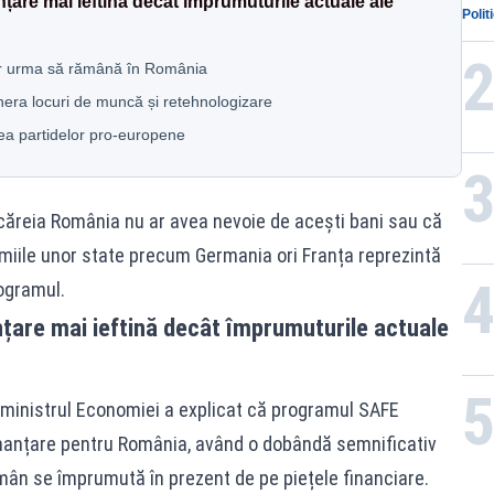
țare mai ieftină decât împrumuturile actuale ale
Polit
pol
 ar urma să rămână în România
ra locuri de muncă și retehnologizare
ea partidelor pro-europene
 căreia România nu ar avea nevoie de acești bani sau că
omiile unor state precum Germania ori Franța reprezintă
rogramul.
nțare mai ieftină decât împrumuturile actuale
, ministrul Economiei a explicat că programul SAFE
inanțare pentru România, având o dobândă semnificativ
mân se împrumută în prezent de pe piețele financiare.