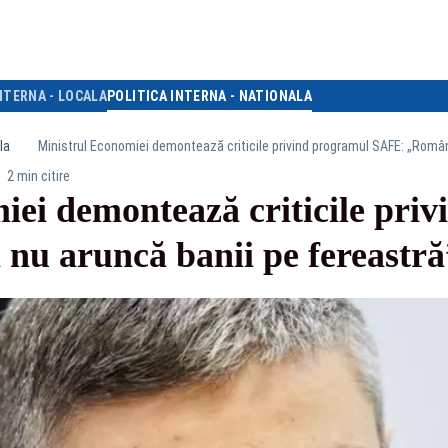
NTERNA - LOCALA
POLITICA INTERNA - NATIONALA
la
Ministrul Economiei demontează criticile privind programul SAFE: „Român
2 min citire
iei demontează criticile pri
u aruncă banii pe fereastră