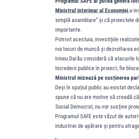
Programul SAFE ar putea genera locu
Ministrul interimar al Economiei
a in
simplă asamblare” și că proiectele 
importante.
Potrivit acestuia, investițiile realiz
noi locuri de muncă și dezvoltarea e
Irineu Darău consideră că atacurile 
încrederii publice în proiect, fie blo
Ministrul mizează pe susținerea par
Deși în spațiul public au existat decl
spune că nu are motive să creadă că 
Social Democrat, nu vor susține proie
Programul SAFE este văzut de autorit
industriei de apărare și pentru atra