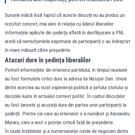
Sursele indică însă faptul că aceste discuții nu au produs un
rezultat concret, mai ales în relația cu liderul liberalilor.
Informațiile apărute din ședința aflată în desfășurare a PNL
arată că nemulțumirile exprimate de participanți s-au îndreptat
în mare măsură către președinte.
Atacuri dure în ședința liberalilor
Potrivit informațiilor din interiorul partidului, în timpul reuniunii
au fost formulate critici dure la adresa lui Nicușor Dan. Unele
dintre acestea au vizat experiența politică a șefului statului și
deciziile luate în actualul context politic. În cadrul discuțiilor
au fost lansate și acuzații dure din partea unor participanți la
ședință. Printre cei care au intervenit s-a numărat și Alexandru
Muraru, care a avut o poziție critică față de președinte.
În ciuda întâlnirilor și a numeroaselor runde de negocieri dintre