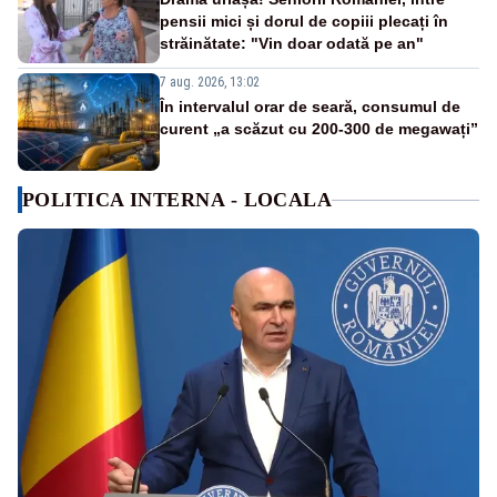
pensii mici și dorul de copiii plecați în
străinătate: "Vin doar odată pe an"
7 aug. 2026, 13:02
În intervalul orar de seară, consumul de
curent „a scăzut cu 200-300 de megawați”
POLITICA INTERNA - LOCALA