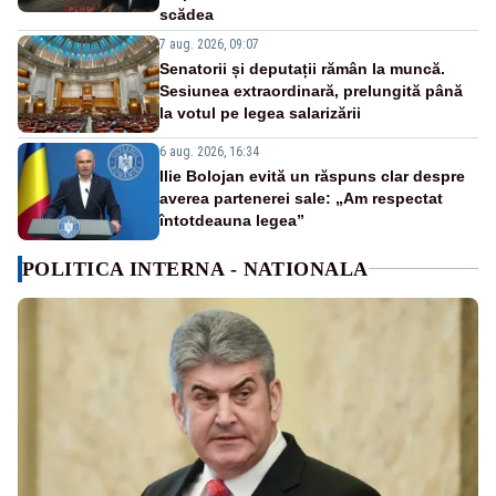
scădea
7 aug. 2026, 09:07
Senatorii și deputații rămân la muncă.
Sesiunea extraordinară, prelungită până
la votul pe legea salarizării
6 aug. 2026, 16:34
Ilie Bolojan evită un răspuns clar despre
averea partenerei sale: „Am respectat
întotdeauna legea”
POLITICA INTERNA - NATIONALA