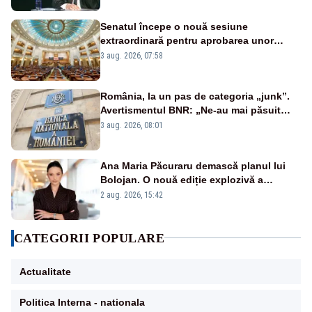
Senatul începe o nouă sesiune
extraordinară pentru aprobarea unor
jaloane din PNRR
3 aug. 2026, 07:58
România, la un pas de categoria „junk”.
Avertismentul BNR: „Ne-au mai păsuit
pentru câteva luni”
3 aug. 2026, 08:01
Ana Maria Păcuraru demască planul lui
Bolojan. O nouă ediție explozivă a
emisiunii „Miza Zilei” la Realitatea PLUS
2 aug. 2026, 15:42
CATEGORII POPULARE
Actualitate
Politica Interna - nationala