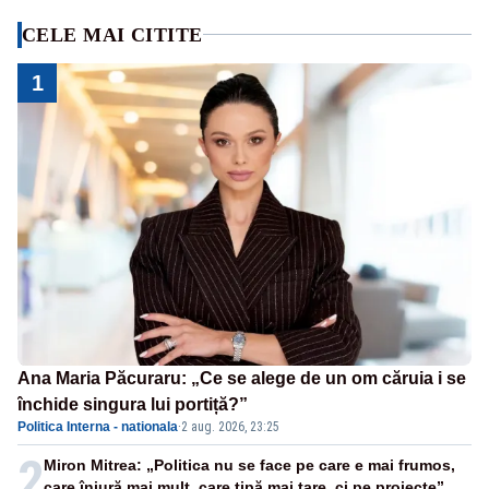
CELE MAI CITITE
1
Ana Maria Păcuraru: „Ce se alege de un om căruia i se
închide singura lui portiță?”
Politica Interna - nationala
·
2 aug. 2026, 23:25
2
Miron Mitrea: „Politica nu se face pe care e mai frumos,
care înjură mai mult, care țipă mai tare, ci pe proiecte”