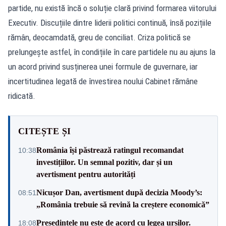
partide, nu există încă o soluție clară privind formarea viitorului
Executiv. Discuțiile dintre liderii politici continuă, însă pozițiile
rămân, deocamdată, greu de conciliat. Criza politică se
prelungește astfel, în condițiile în care partidele nu au ajuns la
un acord privind susținerea unei formule de guvernare, iar
incertitudinea legată de învestirea noului Cabinet rămâne
ridicată.
CITEȘTE ȘI
România își păstrează ratingul recomandat
10:38
investițiilor. Un semnal pozitiv, dar și un
avertisment pentru autorități
Nicușor Dan, avertisment după decizia Moody’s:
08:51
„România trebuie să revină la creștere economică”
Președintele nu este de acord cu legea urșilor.
18:08