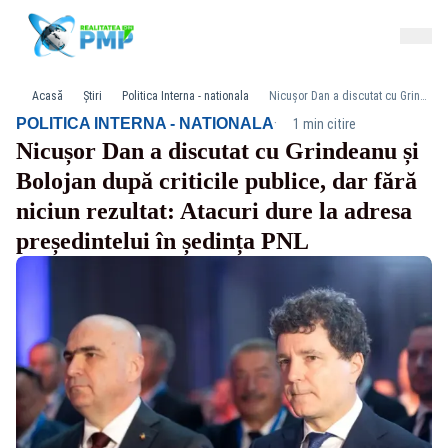
Acasă
Știri
Politica Interna - nationala
Nicușor Dan a discutat cu Grindeanu și Bolojan după criticile publice, dar fără niciun rezultat: Atacuri dure la adresa președintelui în ședința PNL
·
POLITICA INTERNA - NATIONALA
1 min citire
Nicușor Dan a discutat cu Grindeanu și
Bolojan după criticile publice, dar fără
niciun rezultat: Atacuri dure la adresa
președintelui în ședința PNL