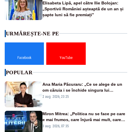
Elisabeta Lipă, apel către Ilie Bolojan:
„Sportivii României așteaptă de un an și
șapte luni să fie premiați”
URMĂREȘTE-NE PE
Facebook
YouTube
POPULAR
Ana Maria Păcuraru: „Ce se alege de un
om căruia i se închide singura lui
portiță?”
2 aug. 2026, 23:25
Miron Mitrea: „Politica nu se face pe care
e mai frumos, care înjură mai mult, care
țipă mai tare, ci pe proiecte”
3 aug. 2026, 07:35