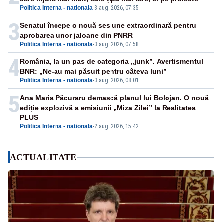
Politica Interna - nationala
-
3 aug. 2026, 07:35
3
Senatul începe o nouă sesiune extraordinară pentru
aprobarea unor jaloane din PNRR
Politica Interna - nationala
-
3 aug. 2026, 07:58
4
România, la un pas de categoria „junk”. Avertismentul
BNR: „Ne-au mai păsuit pentru câteva luni”
Politica Interna - nationala
-
3 aug. 2026, 08:01
5
Ana Maria Păcuraru demască planul lui Bolojan. O nouă
ediție explozivă a emisiunii „Miza Zilei” la Realitatea
PLUS
Politica Interna - nationala
-
2 aug. 2026, 15:42
ACTUALITATE