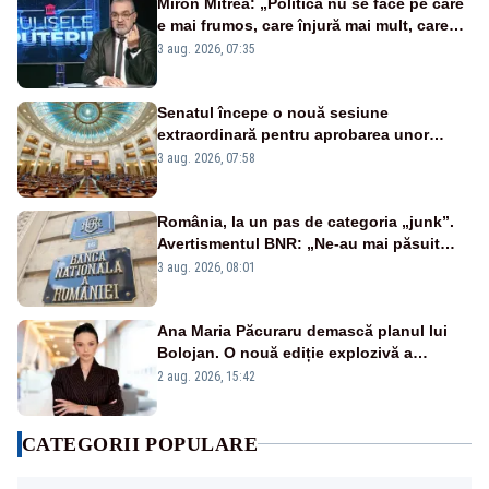
Miron Mitrea: „Politica nu se face pe care
e mai frumos, care înjură mai mult, care
țipă mai tare, ci pe proiecte”
3 aug. 2026, 07:35
Senatul începe o nouă sesiune
extraordinară pentru aprobarea unor
jaloane din PNRR
3 aug. 2026, 07:58
România, la un pas de categoria „junk”.
Avertismentul BNR: „Ne-au mai păsuit
pentru câteva luni”
3 aug. 2026, 08:01
Ana Maria Păcuraru demască planul lui
Bolojan. O nouă ediție explozivă a
emisiunii „Miza Zilei” la Realitatea PLUS
2 aug. 2026, 15:42
CATEGORII POPULARE