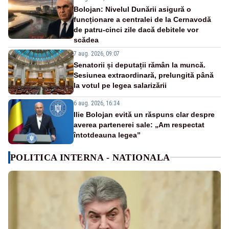
Bolojan: Nivelul Dunării asigură o
funcționare a centralei de la Cernavodă
de patru-cinci zile dacă debitele vor
scădea
7 aug. 2026, 09:07
Senatorii și deputații rămân la muncă.
Sesiunea extraordinară, prelungită până
la votul pe legea salarizării
6 aug. 2026, 16:34
Ilie Bolojan evită un răspuns clar despre
averea partenerei sale: „Am respectat
întotdeauna legea”
POLITICA INTERNA - NATIONALA