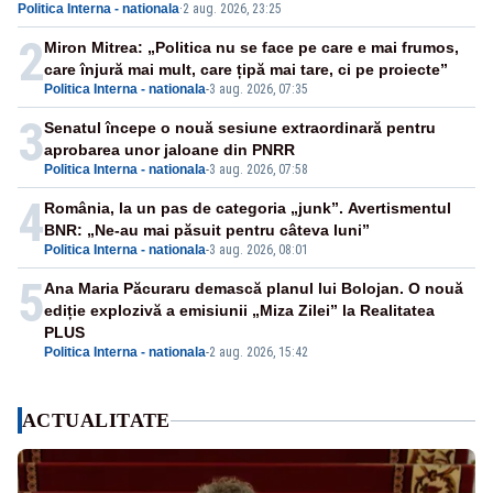
Politica Interna - nationala
·
2 aug. 2026, 23:25
2
Miron Mitrea: „Politica nu se face pe care e mai frumos,
care înjură mai mult, care țipă mai tare, ci pe proiecte”
Politica Interna - nationala
-
3 aug. 2026, 07:35
3
Senatul începe o nouă sesiune extraordinară pentru
aprobarea unor jaloane din PNRR
Politica Interna - nationala
-
3 aug. 2026, 07:58
4
România, la un pas de categoria „junk”. Avertismentul
BNR: „Ne-au mai păsuit pentru câteva luni”
Politica Interna - nationala
-
3 aug. 2026, 08:01
5
Ana Maria Păcuraru demască planul lui Bolojan. O nouă
ediție explozivă a emisiunii „Miza Zilei” la Realitatea
PLUS
Politica Interna - nationala
-
2 aug. 2026, 15:42
ACTUALITATE