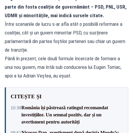
parte din fosta coaliție de guvernământ – PSD, PNL, USR,
UDMR și minoritățile, mai indică sursele citate.
Între scenariile de lucru s-ar afla atât o posibilă reformare a
coaliției, cât și un guvern minoritar PSD, cu susținere
parlamentară din partea foștilor parteneri sau chiar un guvern
de tranziție.
Până în prezent, cele două formule încercate de formare a
unui nou guvern, mai întâi sub conducerea lui Eugen Tomac,
apoi a lui Adrian Veștea, au eșuat.
CITEȘTE ȘI
România își păstrează ratingul recomandat
10:38
investițiilor. Un semnal pozitiv, dar și un
avertisment pentru autorități
Nicușor Dan, avertisment după decizia Moody’s:
08:51