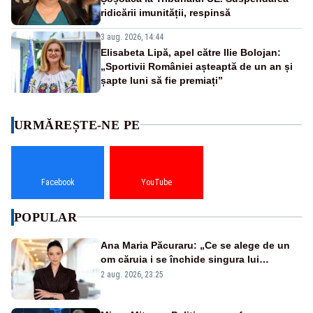
ridicării imunității, respinsă
3 aug. 2026, 14:44
Elisabeta Lipă, apel către Ilie Bolojan:
„Sportivii României așteaptă de un an și
șapte luni să fie premiați”
URMĂREȘTE-NE PE
Facebook
YouTube
POPULAR
Ana Maria Păcuraru: „Ce se alege de un
om căruia i se închide singura lui
portiță?”
2 aug. 2026, 23:25