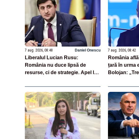
7 aug. 2026, 08:48
Daniel Onescu
7 aug. 2026, 08:42
Liberalul Lucian Rusu:
România află 
România nu duce lipsă de
țară în urma 
resurse, ci de strategie. Apel la
Bolojan: „Trei
investiții majore în energie pe
cheie care st
termen lung
evaluări”