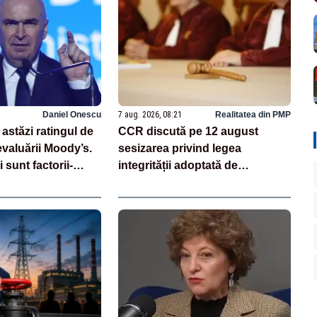
Daniel Onescu
7 aug. 2026, 08:21
Realitatea din PMP
astăzi ratingul de
CCR discută pe 12 august
evaluării Moody’s.
sesizarea privind legea
 sunt factorii-
integrității adoptată de
au la baza acestor
Parlament