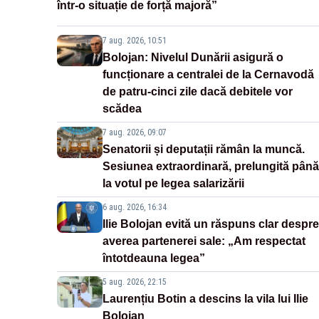
într-o situație de forță majoră”
7 aug. 2026, 10:51
Bolojan: Nivelul Dunării asigură o
funcționare a centralei de la Cernavodă
de patru-cinci zile dacă debitele vor
scădea
7 aug. 2026, 09:07
Senatorii și deputații rămân la muncă.
Sesiunea extraordinară, prelungită până
la votul pe legea salarizării
6 aug. 2026, 16:34
Ilie Bolojan evită un răspuns clar despre
averea partenerei sale: „Am respectat
întotdeauna legea”
5 aug. 2026, 22:15
Laurențiu Botin a descins la vila lui Ilie
Bolojan