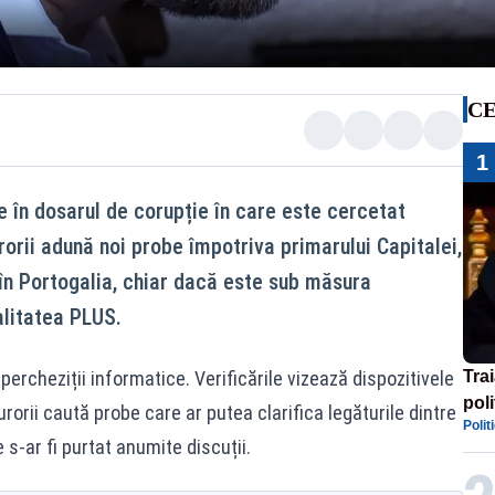
CE
1
e în dosarul de corupție în care este cercetat
rorii adună noi probe împotriva primarului Capitalei,
în Portogalia, chiar dacă este sub măsura
ealitatea PLUS.
 percheziții informatice. Verificările vizează dispozitivele
Tra
poli
urorii caută probe care ar putea clarifica legăturile dintre
Polit
înse
s-ar fi purtat anumite discuții.
Rom