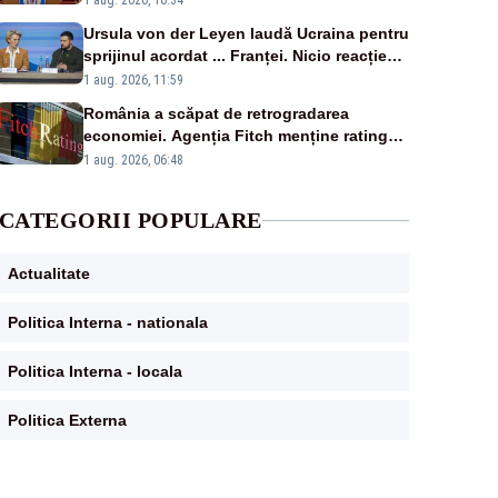
1 aug. 2026, 10:34
Ursula von der Leyen laudă Ucraina pentru
sprijinul acordat ... Franței. Nicio reacție
privind ajutorul energetic promis României
1 aug. 2026, 11:59
România a scăpat de retrogradarea
economiei. Agenția Fitch menține ratingul
„BBB-” cu perspectivă negativă
1 aug. 2026, 06:48
CATEGORII POPULARE
Actualitate
Politica Interna - nationala
Politica Interna - locala
Politica Externa