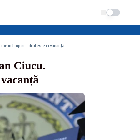
Schimba tema
probe în timp ce edilul este în vacanță
ian Ciucu.
n vacanță