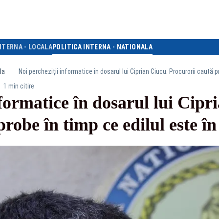
NTERNA - LOCALA
POLITICA INTERNA - NATIONALA
la
Noi percheziții informatice în dosarul lui Ciprian Ciucu. Procurorii caută 
1 min citire
nformatice în dosarul lui Cipr
probe în timp ce edilul este î