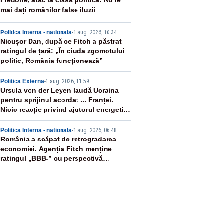
2
Piedone, atac la clasa politică: Nu le
mai dați românilor false iluzii
3
Politica Interna - nationala
-
1 aug. 2026, 10:34
Nicușor Dan, după ce Fitch a păstrat
ratingul de țară: „În ciuda zgomotului
politic, România funcționează”
4
Politica Externa
-
1 aug. 2026, 11:59
Ursula von der Leyen laudă Ucraina
pentru sprijinul acordat ... Franței.
Nicio reacție privind ajutorul energetic
promis României
5
Politica Interna - nationala
-
1 aug. 2026, 06:48
România a scăpat de retrogradarea
economiei. Agenția Fitch menține
ratingul „BBB-” cu perspectivă
negativă