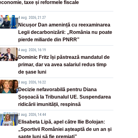
economie, taxe și reformele fiscale
4 aug. 2026, 21:27
Nicușor Dan amenință cu reexaminarea
Legii decarbonizării: „România nu poate
pierde miliarde din PNRR”
4 aug. 2026, 16:19
Dominic Fritz își păstrează mandatul de
primar, dar va avea salariul redus timp
de șase luni
3 aug. 2026, 16:22
Decizie nefavorabilă pentru Diana
Șoșoacă la Tribunalul UE. Suspendarea
ridicării imunității, respinsă
3 aug. 2026, 14:44
Elisabeta Lipă, apel către Ilie Bolojan:
„Sportivii României așteaptă de un an și
șapte luni să fie premiați”