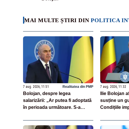
MAI MULTE ȘTIRI DIN
POLITICA I
7 aug. 2026, 11:51
Realitatea din PMP
7 aug. 2026, 11:32
Bolojan, despre legea
Ilie Bolojan 
salarizării: „Ar putea fi adoptată
susține un g
în perioada următoare. S-a
Condițiile im
întârziat depunerea din cauza
demis
unor discursuri iresponsabile în
spaţiul public”