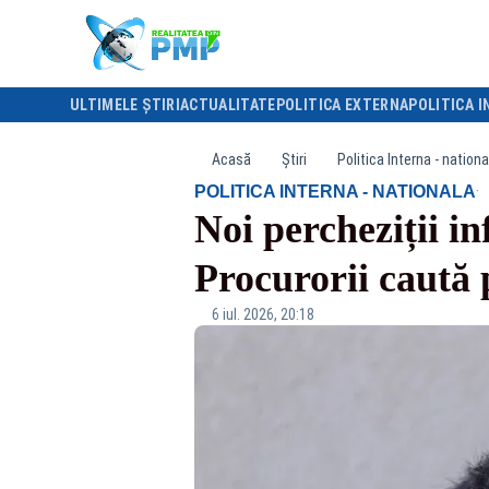
ULTIMELE ȘTIRI
ACTUALITATE
POLITICA EXTERNA
POLITICA I
Acasă
Știri
Politica Interna - nationa
·
POLITICA INTERNA - NATIONALA
Noi percheziții i
Procurorii caută 
6 iul. 2026, 20:18