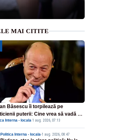
LE MAI CITITE
ian Băsescu îi torpilează pe
ticienii puterii: Cine vrea să vadă ce
ica Interna - locala
·
1 aug. 2026, 07:13
amnă să fii prost, se uită la
ânia
Politica Interna - locala
-
1 aug. 2026, 08:47