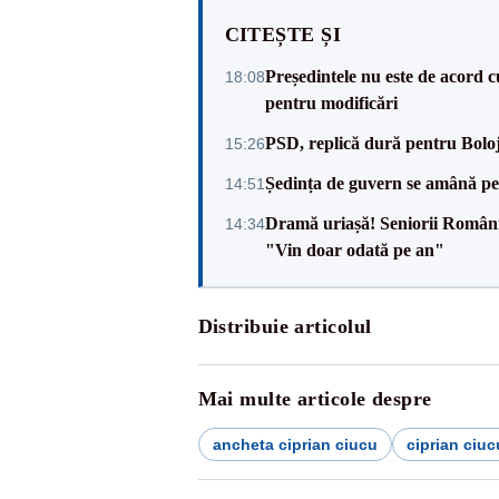
CITEȘTE ȘI
Președintele nu este de acord c
18:08
pentru modificări
PSD, replică dură pentru Boloj
15:26
Ședința de guvern se amână pen
14:51
Dramă uriașă! Seniorii României,
14:34
"Vin doar odată pe an"
Distribuie articolul
Mai multe articole despre
ancheta ciprian ciucu
ciprian ciuc