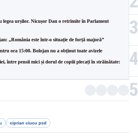
u legea urșilor. Nicușor Dan o retrimite în Parlament
an: „România este într-o situație de forță majoră”
tru ora 15:00. Bolojan nu a obținut toate avizele
 între pensii mici și dorul de copiii plecați în străinătate:
u
ciprian ciucu psd