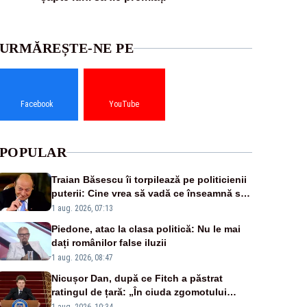
URMĂREȘTE-NE PE
Facebook
YouTube
POPULAR
Traian Băsescu îi torpilează pe politicienii
puterii: Cine vrea să vadă ce înseamnă să
fii prost, se uită la România
1 aug. 2026, 07:13
Piedone, atac la clasa politică: Nu le mai
dați românilor false iluzii
1 aug. 2026, 08:47
Nicușor Dan, după ce Fitch a păstrat
ratingul de țară: „În ciuda zgomotului
politic, România funcționează”