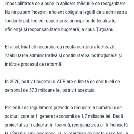
imposibilitatea de a pune în aplicare măsurile de reorganizare.
Nu ne putem îndeplini eficient obligația legală de a administra
fondurile publice cu respectarea principiilor de legalitate,
eficiență și responsabilitate bugetară', a spus Țuțuianu.
El a subliniat că neaprobarea regulamentului afectează
'stabilitatea administrativă și continuitatea instituțională' și
întârzie procesul de reformă.
În 2026, potrivit bugetului, AEP are o limită de cheltuieli de
personal de 57,3 milioane lei, potrivit acestuia.
Proiectul de regulament prevede o reducere a numărului de
posturi, care ar fi generat economii de 1,7 milioane lei. Dacă
proiectul va fi adoptat în toamnă, reorganizarea ar fi încheiată
la sfârșitul lunii noiembrie, cu o întârziere de peste șase luni, a