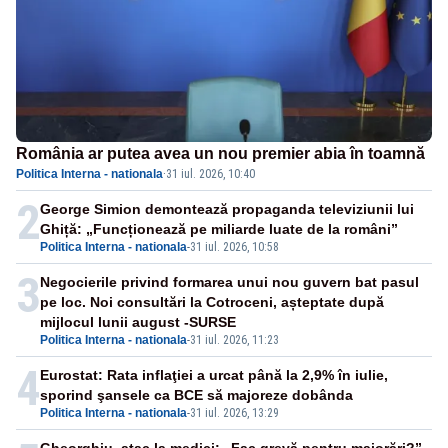
România ar putea avea un nou premier abia în toamnă
Politica Interna - nationala
·
31 iul. 2026, 10:40
2
George Simion demontează propaganda televiziunii lui
Ghiță: „Funcționează pe miliarde luate de la români”
Politica Interna - nationala
-
31 iul. 2026, 10:58
3
Negocierile privind formarea unui nou guvern bat pasul
pe loc. Noi consultări la Cotroceni, așteptate după
mijlocul lunii august -SURSE
Politica Interna - nationala
-
31 iul. 2026, 11:23
4
Eurostat: Rata inflaţiei a urcat până la 2,9% în iulie,
sporind şansele ca BCE să majoreze dobânda
Politica Interna - nationala
-
31 iul. 2026, 13:29