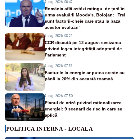
7 aug. 2026, 08:42
România află astăzi ratingul de țară în
urma evaluării Moody’s. Bolojan: „Trei
sunt factorii-cheie care stau la baza
acestor evaluări”
7 aug. 2026, 08:21
CCR discută pe 12 august sesizarea
privind legea integrității adoptată de
Parlament
7 aug. 2026, 07:53
Facturile la energie ar putea crește cu
până la 20% din această toamnă
7 aug. 2026, 07:50
Planul de criză privind raționalizarea
energiei: 9 scenarii de risc în care se
aplică
POLITICA INTERNA - LOCALA