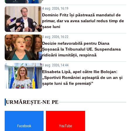
4 aug. 2026, 16:19
Dominic Fritz își păstrează mandatul de
primar, dar va avea salariul redus timp de
șase luni
3 aug. 2026, 16:22
Decizie nefavorabilă pentru Diana
Șoșoacă la Tribunalul UE. Suspendarea
ridicării imunității, respinsă
3 aug. 2026, 14:44
Elisabeta Lipă, apel către Ilie Bolojan:
„Sportivii României așteaptă de un an și
șapte luni să fie premiați”
URMĂREȘTE-NE PE
Facebook
YouTube