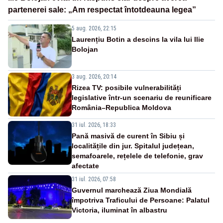
partenerei sale: „Am respectat întotdeauna legea”
5 aug. 2026, 22:15
Laurențiu Botin a descins la vila lui Ilie
Bolojan
3 aug. 2026, 20:14
Rizea TV: posibile vulnerabilități
legislative într-un scenariu de reunificare
România–Republica Moldova
31 iul. 2026, 18:33
Pană masivă de curent în Sibiu și
localitățile din jur. Spitalul județean,
semafoarele, rețelele de telefonie, grav
afectate
31 iul. 2026, 07:58
Guvernul marchează Ziua Mondială
împotriva Traficului de Persoane: Palatul
Victoria, iluminat în albastru