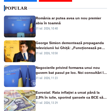
POPULAR
România ar putea avea un nou premier
abia în toamnă
31 iul. 2026, 10:40
George Simion demontează propaganda
televiziunii lui Ghiță: „Funcționează pe
miliarde luate de la români”
31 iul. 2026, 10:58
Negocierile privind formarea unui nou
guvern bat pasul pe loc. Noi consultări la
Cotroceni, așteptate după mijlocul lunii
31 iul. 2026, 11:23
august -SURSE
Eurostat: Rata inflaţiei a urcat până la
2,9% în iulie, sporind şansele ca BCE să
majoreze dobânda
31 iul. 2026, 13:29