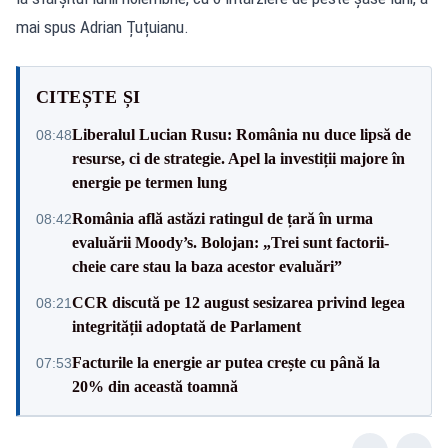
mai spus Adrian Țuțuianu.
CITEȘTE ȘI
Liberalul Lucian Rusu: România nu duce lipsă de
08:48
resurse, ci de strategie. Apel la investiții majore în
energie pe termen lung
România află astăzi ratingul de țară în urma
08:42
evaluării Moody’s. Bolojan: „Trei sunt factorii-
cheie care stau la baza acestor evaluări”
CCR discută pe 12 august sesizarea privind legea
08:21
integrității adoptată de Parlament
Facturile la energie ar putea crește cu până la
07:53
20% din această toamnă