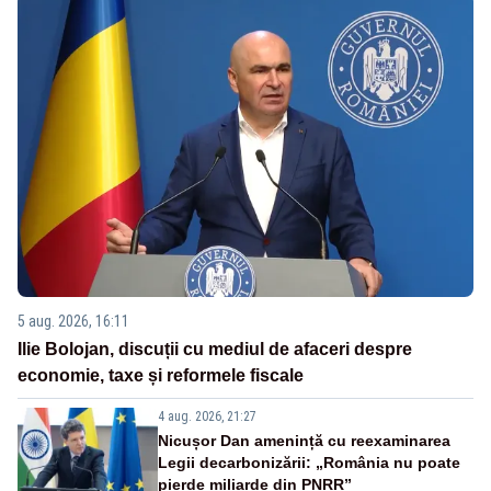
5 aug. 2026, 16:11
Ilie Bolojan, discuții cu mediul de afaceri despre
economie, taxe și reformele fiscale
4 aug. 2026, 21:27
Nicușor Dan amenință cu reexaminarea
Legii decarbonizării: „România nu poate
pierde miliarde din PNRR”