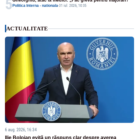
5
Gheorghiu, atac la medici: „Fac grevă pentru majorări?”
Politica Interna - nationala
-
31 iul. 2026, 10:35
ACTUALITATE
6 aug. 2026, 16:34
Ilie Bolojan evită un răspuns clar despre averea