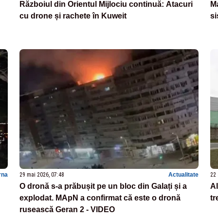
Războiul din Orientul Mijlociu continuă: Atacuri
M
cu drone și rachete în Kuweit
si
rna
29 mai 2026, 07:48
Actualitate
22 
O dronă s-a prăbușit pe un bloc din Galați și a
Al
explodat. MApN a confirmat că este o dronă
tr
rusească Geran 2 - VIDEO