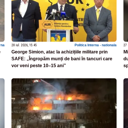
rna
28 iul. 2026, 15:45
Politica Interna - nationala
27 
e
George Simion, atac la achizițiile militare prin
Mi
SAFE: „Îngropăm munți de bani în tancuri care
du
vor veni peste 10–15 ani”
sp