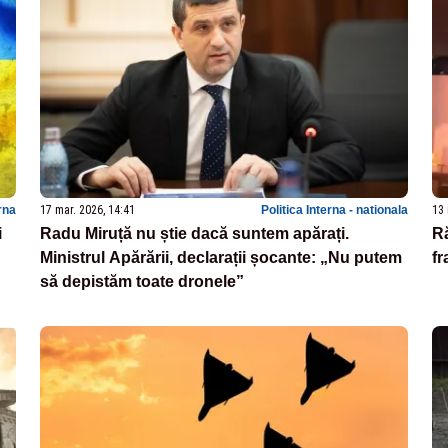
rna
17 mar. 2026, 14:41
Politica Interna - nationala
13 
i
Radu Miruță nu știe dacă suntem apărați.
Ră
Ministrul Apărării, declarații șocante: „Nu putem
fr
să depistăm toate dronele”