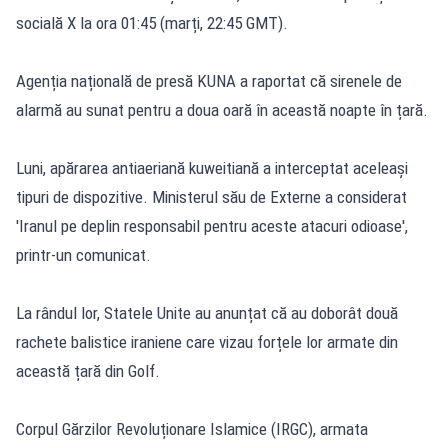
socială X la ora 01:45 (marți, 22:45 GMT).
Agenția națională de presă KUNA a raportat că sirenele de
alarmă au sunat pentru a doua oară în această noapte în țară.
Luni, apărarea antiaeriană kuweitiană a interceptat aceleași
tipuri de dispozitive. Ministerul său de Externe a considerat
'Iranul pe deplin responsabil pentru aceste atacuri odioase',
printr-un comunicat.
La rândul lor, Statele Unite au anunțat că au doborât două
rachete balistice iraniene care vizau forțele lor armate din
această țară din Golf.
Corpul Gărzilor Revoluționare Islamice (IRGC), armata