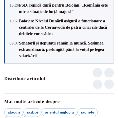
PSD, replică dură pentru Bolojan: „România este
15:26
într-o situație de forță majoră”
Bolojan: Nivelul Dunării asigură o funcționare a
10:51
centralei de la Cernavodă de patru-cinci zile dacă
debitele vor scădea
Senatorii și deputații rămân la muncă. Sesiunea
09:07
extraordinară, prelungită până la votul pe legea
salarizării
Distribuie articolul
Mai multe articole despre
atacuri
razboi
orientul mijlociu
rachete