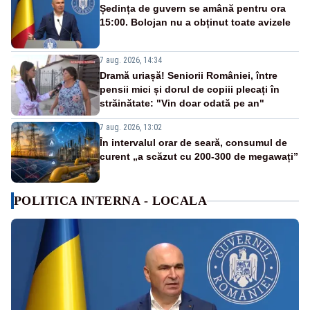
Ședința de guvern se amână pentru ora
15:00. Bolojan nu a obținut toate avizele
7 aug. 2026, 14:34
Dramă uriașă! Seniorii României, între
pensii mici și dorul de copiii plecați în
străinătate: "Vin doar odată pe an"
7 aug. 2026, 13:02
În intervalul orar de seară, consumul de
curent „a scăzut cu 200-300 de megawați”
POLITICA INTERNA - LOCALA