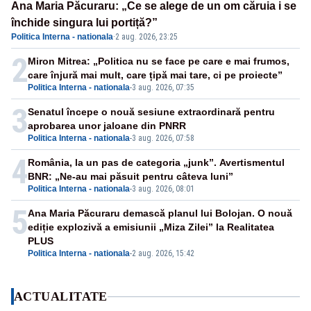
Ana Maria Păcuraru: „Ce se alege de un om căruia i se
închide singura lui portiță?”
Politica Interna - nationala
·
2 aug. 2026, 23:25
2
Miron Mitrea: „Politica nu se face pe care e mai frumos,
care înjură mai mult, care țipă mai tare, ci pe proiecte”
Politica Interna - nationala
-
3 aug. 2026, 07:35
3
Senatul începe o nouă sesiune extraordinară pentru
aprobarea unor jaloane din PNRR
Politica Interna - nationala
-
3 aug. 2026, 07:58
4
România, la un pas de categoria „junk”. Avertismentul
BNR: „Ne-au mai păsuit pentru câteva luni”
Politica Interna - nationala
-
3 aug. 2026, 08:01
5
Ana Maria Păcuraru demască planul lui Bolojan. O nouă
ediție explozivă a emisiunii „Miza Zilei” la Realitatea
PLUS
Politica Interna - nationala
-
2 aug. 2026, 15:42
ACTUALITATE