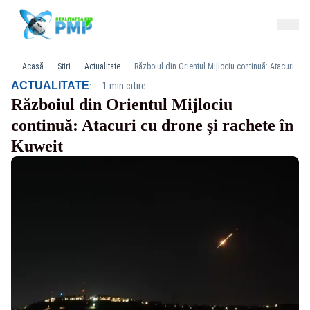
Acasă
Știri
Actualitate
Războiul din Orientul Mijlociu continuă: Atacuri cu drone și rachete în Kuweit
·
ACTUALITATE
1 min citire
Războiul din Orientul Mijlociu
continuă: Atacuri cu drone și rachete în
Kuweit