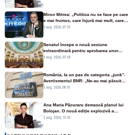
Miron Mitrea: „Politica nu se face pe care
e mai frumos, care înjură mai mult, care
țipă mai tare, ci pe proiecte”
3 aug. 2026, 07:35
Senatul începe o nouă sesiune
extraordinară pentru aprobarea unor
jaloane din PNRR
3 aug. 2026, 07:58
România, la un pas de categoria „junk”.
Avertismentul BNR: „Ne-au mai păsuit
pentru câteva luni”
3 aug. 2026, 08:01
Ana Maria Păcuraru demască planul lui
Bolojan. O nouă ediție explozivă a
emisiunii „Miza Zilei” la Realitatea PLUS
2 aug. 2026, 15:42