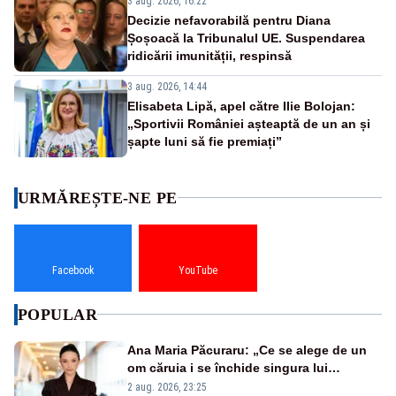
3 aug. 2026, 16:22
Decizie nefavorabilă pentru Diana
Șoșoacă la Tribunalul UE. Suspendarea
ridicării imunității, respinsă
3 aug. 2026, 14:44
Elisabeta Lipă, apel către Ilie Bolojan:
„Sportivii României așteaptă de un an și
șapte luni să fie premiați”
URMĂREȘTE-NE PE
Facebook
YouTube
POPULAR
Ana Maria Păcuraru: „Ce se alege de un
om căruia i se închide singura lui
portiță?”
2 aug. 2026, 23:25