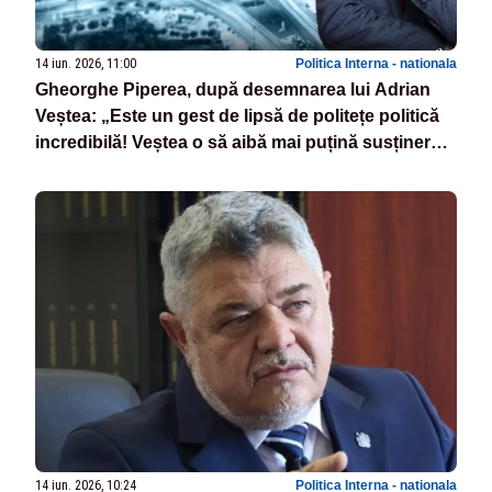
14 iun. 2026, 11:00
Politica Interna - nationala
Gheorghe Piperea, după desemnarea lui Adrian
Veștea: „Este un gest de lipsă de politețe politică
incredibilă! Veștea o să aibă mai puțină susținere
parlamentară decât a avut Tomac!”
14 iun. 2026, 10:24
Politica Interna - nationala