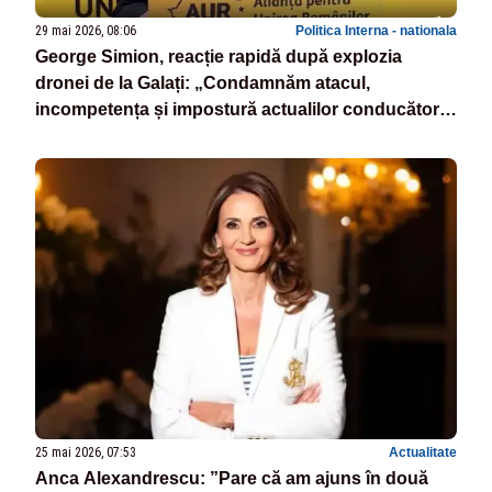
29 mai 2026, 08:06
Politica Interna - nationala
George Simion, reacție rapidă după explozia
dronei de la Galați: „Condamnăm atacul,
incompetența și impostură actualilor conducători.
Dați-vă la o parte și lăsați românii să decidă”
25 mai 2026, 07:53
Actualitate
Anca Alexandrescu: ”Pare că am ajuns în două