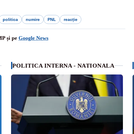
politica
numire
PNL
reacție
MP și pe
Google News
POLITICA INTERNA - NATIONALA