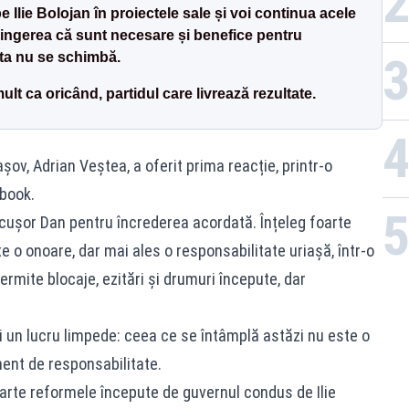
e Ilie Bolojan în proiectele sale și voi continua acele
ingerea că sunt necesare și benefice pentru
ta nu se schimbă.
lt ca oricând, partidul care livrează rezultate.
șov, Adrian Veștea, a oferit prima reacție, printr-o
book.
cușor Dan pentru încrederea acordată. Înțeleg foarte
o onoare, dar mai ales o responsabilitate uriașă, într-o
rmite blocaje, ezitări și drumuri începute, dar
li un lucru limpede: ceea ce se întâmplă astăzi nu este o
nt de responsabilitate.
rte reformele începute de guvernul condus de Ilie