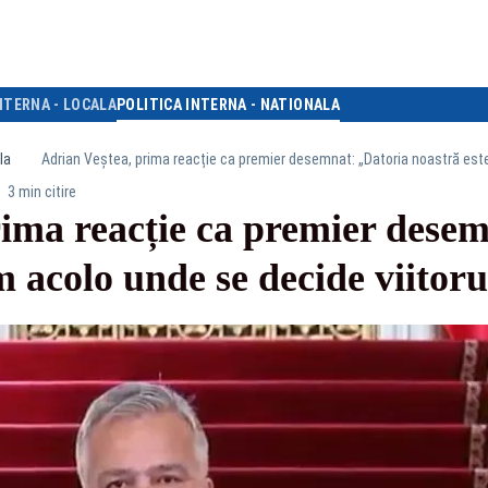
NTERNA - LOCALA
POLITICA INTERNA - NATIONALA
la
Adrian Veștea, prima reacție ca premier desemnat: „Datoria noastră este
3 min citire
rima reacție ca premier dese
im acolo unde se decide viito