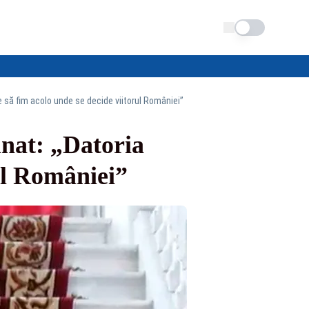
Schimba tema
 să fim acolo unde se decide viitorul României”
mnat: „Datoria
rul României”