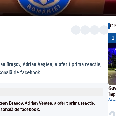
CE
1
an Brașov, Adrian Veștea, a oferit prima reacție,
sonală de facebook.
Guv
împ
Actua
Pala
ean Brașov, Adrian Veștea, a oferit prima reacție,
rsonală de facebook.