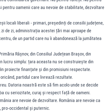
 pentru oamenii care au nevoie de stabilitate, dezvoltare
i locali liberali - primari, președinți de consilii județene,
c, zi de zi, administrația acestei țări mai aproape de
centru, de un partid care nu îi abandonează la jumătatea
rimăria Râșnov, din Consiliul Județean Brașov, din
 un lucru simplu: țara aceasta nu se construiește din
 din proiecte finanțate și din promisiuni respectate.
ricând, partidul care livrează rezultate.
reu. Datoria noastră este să fim acolo unde se decide
ba cu seriozitate, curaj și respect față de oameni.
omânia are nevoie de dezvoltare. România are nevoie ca
 pro-occidental și puternic.