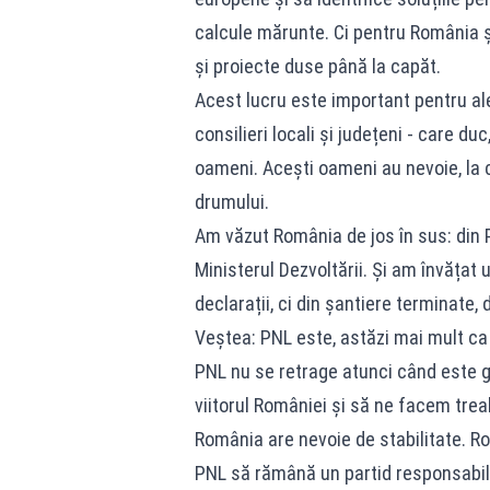
calcule mărunte. Ci pentru România și
și proiecte duse până la capăt.
Acest lucru este important pentru aleși
consilieri locali și județeni - care du
oameni. Acești oameni au nevoie, la 
drumului.
Am văzut România de jos în sus: din P
Ministerul Dezvoltării. Și am învățat
declarații, ci din șantiere terminate,
Veștea: PNL este, astăzi mai mult ca o
PNL nu se retrage atunci când este g
viitorul României și să ne facem trea
România are nevoie de stabilitate. R
PNL să rămână un partid responsabil,