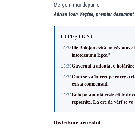
Mergem mai departe.
Adrian Ioan Veștea, premier desemnat
CITEȘTE ȘI
Ilie Bolojan evită un răspuns c
16:34
întotdeauna legea”
Guvernul a adoptat o hotărâre 
15:39
Cum se va întrerupe energia el
15:36
exista compensații
Bolojan anunță restricțiile de c
15:33
repornite. La ore de vârf se v
Distribuie articolul