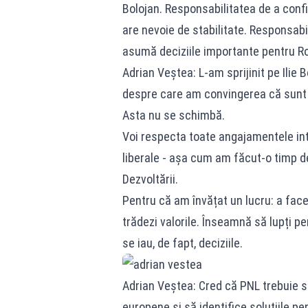
Bolojan. Responsabilitatea de a con
are nevoie de stabilitate. Responsabi
asumă deciziile importante pentru R
Adrian Veștea: L-am sprijinit pe Ilie 
despre care am convingerea că sunt 
Asta nu se schimbă.
Voi respecta toate angajamentele inter
liberale - așa cum am făcut-o timp de 
Dezvoltării.
Pentru că am învățat un lucru: a face
trădezi valorile. Înseamnă să lupți pe
se iau, de fapt, deciziile.
Adrian Veștea: Cred că PNL trebuie s
europene și să identifice soluțiile pe