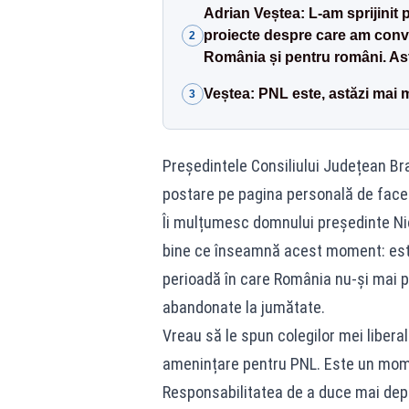
Adrian Veștea: L-am sprijinit p
proiecte despre care am conv
2
România și pentru români. As
Veștea: PNL este, astăzi mai mu
3
Președintele Consiliului Județean Bra
postare pe pagina personală de face
Îi mulțumesc domnului președinte Ni
bine ce înseamnă acest moment: este 
perioadă în care România nu-și mai pe
abandonate la jumătate.
Vreau să le spun colegilor mei libera
amenințare pentru PNL. Este un mome
Responsabilitatea de a duce mai depa