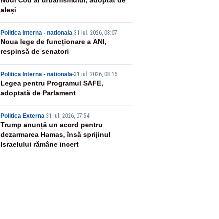
2
Noul Cod al urbanismului, adoptat de
aleși
3
Politica Interna - nationala
-
31 iul. 2026, 08:07
Noua lege de funcționare a ANI,
respinsă de senatori
4
Politica Interna - nationala
-
31 iul. 2026, 08:16
Legea pentru Programul SAFE,
adoptată de Parlament
5
Politica Externa
-
31 iul. 2026, 07:54
Trump anunță un acord pentru
dezarmarea Hamas, însă sprijinul
Israelului rămâne incert