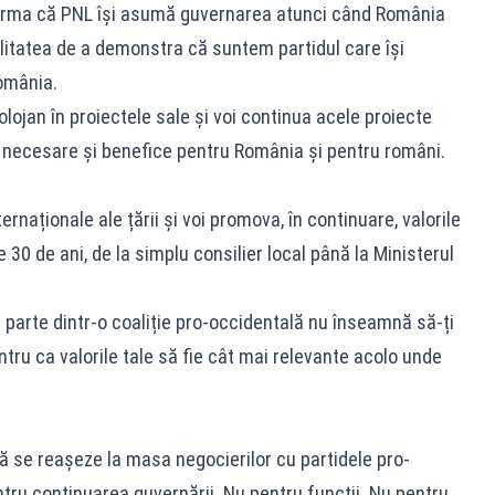
firma că PNL își asumă guvernarea atunci când România
litatea de a demonstra că suntem partidul care își
omânia.
Bolojan în proiectele sale și voi continua acele proiecte
necesare și benefice pentru România și pentru români.
naționale ale țării și voi promova, în continuare, valorile
30 de ani, de la simplu consilier local până la Ministerul
 parte dintr-o coaliție pro-occidentală nu înseamnă să-ți
ntru ca valorile tale să fie cât mai relevante acolo unde
ă se reașeze la masa negocierilor cu partidele pro-
ntru continuarea guvernării. Nu pentru funcții. Nu pentru