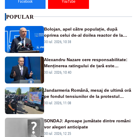
Facebook
YouTube
POPULAR
Bolojan, apel către populație, după
oprirea celui de-al doilea reactor de la
Cernavodă: „Să își reducă consumul în
30 iul. 2026, 10:38
orele de seară”
Alexandru Nazare cere responsabilitate:
Menținerea ratingului de țară este
prioritatea numărul unu
30 iul. 2026, 10:40
Jandarmeria Română, mesaj de ultimă oră
pe fondul tensiunilor de la protestul
masiv al fermierilor - VIDEO
30 iul. 2026, 11:08
SONDAJ: Aproape jumătate dintre români
vor alegeri anticipate
30 iul. 2026, 12:25