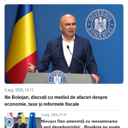
5 aug. 2026, 16:11
Ilie Bolojan, discuții cu mediul de afaceri despre
economie, taxe și reformele fiscale
4 aug. 2026, 21:27
Nicușor Dan amenință cu reexaminarea
Legii decarbonizării: „România nu poate