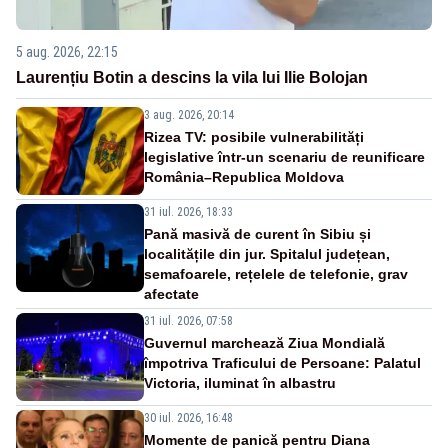
5 aug. 2026, 22:15
Laurențiu Botin a descins la vila lui Ilie Bolojan
3 aug. 2026, 20:14
Rizea TV: posibile vulnerabilități
legislative într-un scenariu de reunificare
România–Republica Moldova
31 iul. 2026, 18:33
Pană masivă de curent în Sibiu și
localitățile din jur. Spitalul județean,
semafoarele, rețelele de telefonie, grav
afectate
31 iul. 2026, 07:58
Guvernul marchează Ziua Mondială
împotriva Traficului de Persoane: Palatul
Victoria, iluminat în albastru
30 iul. 2026, 16:48
Momente de panică pentru Diana