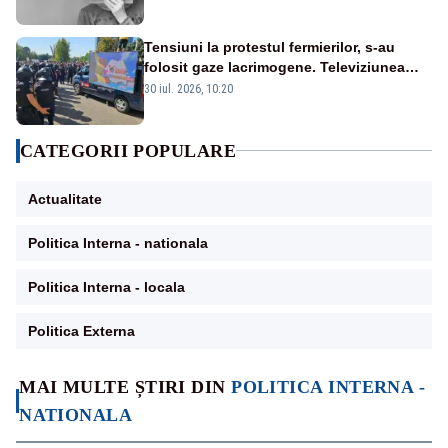
Tensiuni la protestul fermierilor, s-au
folosit gaze lacrimogene. Televiziunea
Poporului face apel la calm – LIVE TEXT
30 iul. 2026, 10:20
CATEGORII POPULARE
Actualitate
Politica Interna - nationala
Politica Interna - locala
Politica Externa
MAI MULTE ȘTIRI DIN
POLITICA INTERNA -
NATIONALA