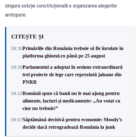
singura soluție constituțională e organizarea alegerilor
anticipate.
CITEȘTE ȘI
Primăriile din România trebuie să fie înrolate în
08:35
platforma ghiseul.ro până pe 25 august
Parlamentul a adoptat în sesiune extraordinară
08:28
trei proiecte de lege care reprezintă jaloane din
PNRR
Românii spun că banii nu le mai ajung pentru
08:10
alimente, facturi și medicamente: „Au votat cu
cine nu trebuie!”
Săptămână decisivă pentru economie: Moody’s
08:07
decide dacă retrogradează România la junk