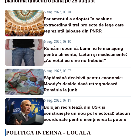
platforma ghiseul.ro până pe 25 august
6 aug. 2026, 08:28
Parlamentul a adoptat în sesiune
extraordinară trei proiecte de lege care
reprezintă jaloane din PNRR
6 aug. 2026, 08:10
Românii spun că banii nu le mai ajung
pentru alimente, facturi și medicamente:
„Au votat cu cine nu trebuie!”
6 aug. 2026, 08:07
Săptămână decisivă pentru economie:
Moody’s decide dacă retrogradează
România la junk
6 aug. 2026, 07:11
Bolojan recrutează din USR și
construiește un nou pol electoral: atacuri
coordonate pentru menținerea la putere
POLITICA INTERNA - LOCALA