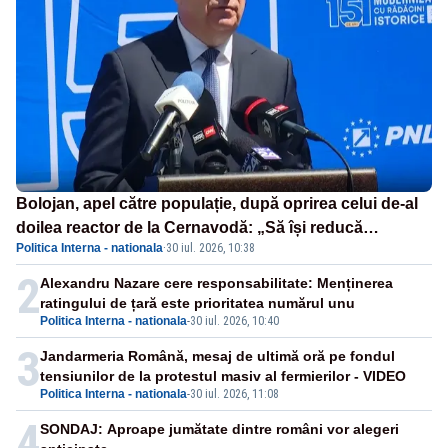
Bolojan, apel către populație, după oprirea celui de-al
doilea reactor de la Cernavodă: „Să își reducă
Politica Interna - nationala
·
30 iul. 2026, 10:38
consumul în orele de seară”
2
Alexandru Nazare cere responsabilitate: Menținerea
ratingului de țară este prioritatea numărul unu
Politica Interna - nationala
-
30 iul. 2026, 10:40
3
Jandarmeria Română, mesaj de ultimă oră pe fondul
tensiunilor de la protestul masiv al fermierilor - VIDEO
Politica Interna - nationala
-
30 iul. 2026, 11:08
4
SONDAJ: Aproape jumătate dintre români vor alegeri