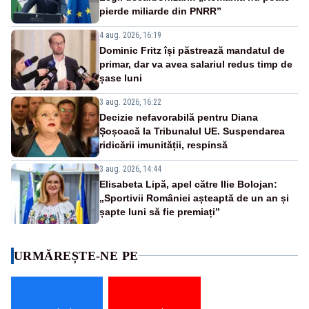
pierde miliarde din PNRR”
4 aug. 2026, 16:19
Dominic Fritz își păstrează mandatul de
primar, dar va avea salariul redus timp de
șase luni
3 aug. 2026, 16:22
Decizie nefavorabilă pentru Diana
Șoșoacă la Tribunalul UE. Suspendarea
ridicării imunității, respinsă
3 aug. 2026, 14:44
Elisabeta Lipă, apel către Ilie Bolojan:
„Sportivii României așteaptă de un an și
șapte luni să fie premiați”
URMĂREȘTE-NE PE