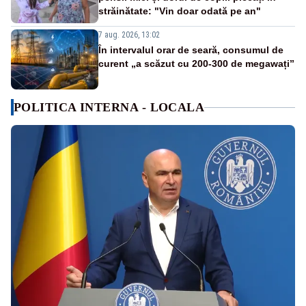
străinătate: "Vin doar odată pe an"
7 aug. 2026, 13:02
În intervalul orar de seară, consumul de
curent „a scăzut cu 200-300 de megawați”
POLITICA INTERNA - LOCALA