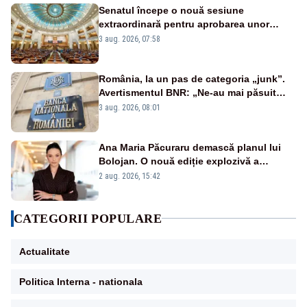
Senatul începe o nouă sesiune
extraordinară pentru aprobarea unor
jaloane din PNRR
3 aug. 2026, 07:58
România, la un pas de categoria „junk”.
Avertismentul BNR: „Ne-au mai păsuit
pentru câteva luni”
3 aug. 2026, 08:01
Ana Maria Păcuraru demască planul lui
Bolojan. O nouă ediție explozivă a
emisiunii „Miza Zilei” la Realitatea PLUS
2 aug. 2026, 15:42
CATEGORII POPULARE
Actualitate
Politica Interna - nationala