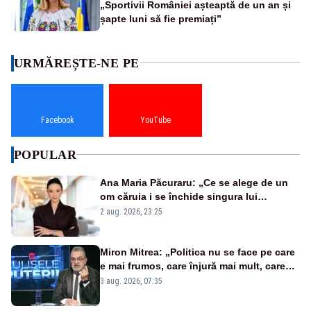
„Sportivii României așteaptă de un an și
șapte luni să fie premiați”
URMĂREȘTE-NE PE
Facebook
YouTube
POPULAR
Ana Maria Păcuraru: „Ce se alege de un
om căruia i se închide singura lui
portiță?”
2 aug. 2026, 23:25
Miron Mitrea: „Politica nu se face pe care
e mai frumos, care înjură mai mult, care
țipă mai tare, ci pe proiecte”
3 aug. 2026, 07:35