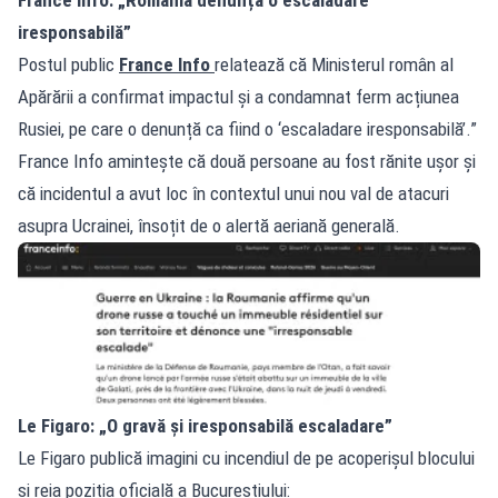
iresponsabilă”
Postul public
France Info
relatează că Ministerul român al
Apărării a confirmat impactul și a condamnat ferm acțiunea
Rusiei, pe care o denunță ca fiind o ‘escaladare iresponsabilă’.”
France Info amintește că două persoane au fost rănite ușor și
că incidentul a avut loc în contextul unui nou val de atacuri
asupra Ucrainei, însoțit de o alertă aeriană generală.
Le Figaro: „O gravă și iresponsabilă escaladare”
Le Figaro publică imagini cu incendiul de pe acoperișul blocului
și reia poziția oficială a Bucureștiului: