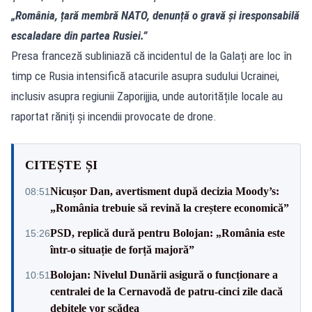
„România, țară membră NATO, denunță o gravă și iresponsabilă
escaladare din partea Rusiei.”
Presa franceză subliniază că incidentul de la Galați are loc în
timp ce Rusia intensifică atacurile asupra sudului Ucrainei,
inclusiv asupra regiunii Zaporijjia, unde autoritățile locale au
raportat răniți și incendii provocate de drone.
CITEȘTE ȘI
Nicușor Dan, avertisment după decizia Moody’s:
08:51
„România trebuie să revină la creștere economică”
PSD, replică dură pentru Bolojan: „România este
15:26
într-o situație de forță majoră”
Bolojan: Nivelul Dunării asigură o funcționare a
10:51
centralei de la Cernavodă de patru-cinci zile dacă
debitele vor scădea