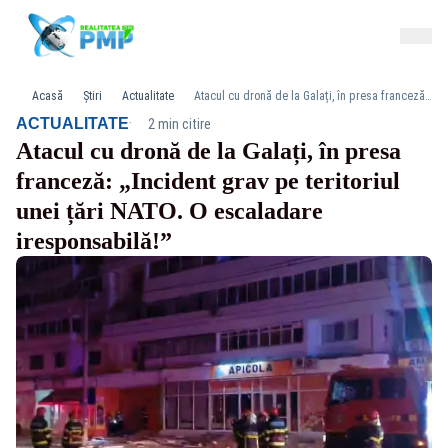
Acasă
Știri
Actualitate
Atacul cu dronă de la Galați, în presa franceză: „Incident grav pe teritoriul unei țări NATO. O escaladare iresponsabilă!”
·
ACTUALITATE
2 min citire
Atacul cu dronă de la Galați, în presa
franceză: „Incident grav pe teritoriul
unei țări NATO. O escaladare
iresponsabilă!”