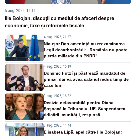
5 aug. 2026, 16:11
Ilie Bolojan, discuții cu mediul de afaceri despre
economie, taxe și reformele fiscale
4 aug. 2026, 21:27
Nicușor Dan amenință cu reexaminarea
Legii decarbonizării: „România nu poate
pierde miliarde din PNRR”
4 aug. 2026, 16:19
Dominic Fritz își păstrează mandatul de
primar, dar va avea salariul redus timp de
șase luni
3 aug. 2026, 16:22
Decizie nefavorabilă pentru Diana
Șoșoacă la Tribunalul UE. Suspendarea
ridicării imunității, respinsă
3 aug. 2026, 14:44
Elisabeta Lipă, apel către Ilie Bolojan: