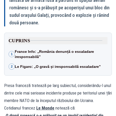
lansată de armata rusă a pătruns în spațiul aerian
românesc și s‑a prăbușit pe acoperișul unui bloc din
sudul orașului Galați, provocând o explozie și rănind
două persoane.
CUPRINS
France Info: „România denunță o escaladare
1
iresponsabilă”
Le Figaro: „O gravă și iresponsabilă escaladare”
2
Presa franceză tratează pe larg subiectul, considerându‑l unul
dintre cele mai serioase incidente produse pe teritoriul unei țări
membre NATO de la începutul războiului din Ucraina.
Cotidianul francez
Le Monde
notează că:
„O dronă rusească s‑a prăbușit pe un imobil rezidențial din