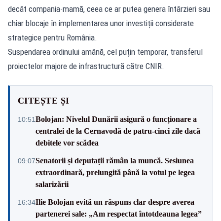
decât compania-mamă, ceea ce ar putea genera întârzieri sau
chiar blocaje în implementarea unor investiții considerate
strategice pentru România.
Suspendarea ordinului amână, cel puțin temporar, transferul
proiectelor majore de infrastructură către CNIR.
CITEȘTE ȘI
Bolojan: Nivelul Dunării asigură o funcționare a
10:51
centralei de la Cernavodă de patru-cinci zile dacă
debitele vor scădea
Senatorii și deputații rămân la muncă. Sesiunea
09:07
extraordinară, prelungită până la votul pe legea
salarizării
Ilie Bolojan evită un răspuns clar despre averea
16:34
partenerei sale: „Am respectat întotdeauna legea”