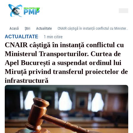
Acasă
Știri
Actualitate
CNAIR câștigă în instanță conflictul cu Ministerul Transporturilor. Curtea de Apel București a suspendat ordinul lui Miruță privind transferul proiectelor de infrastructură
·
ACTUALITATE
1 min citire
CNAIR câștigă în instanță conflictul cu
Ministerul Transporturilor. Curtea de
Apel București a suspendat ordinul lui
Miruță privind transferul proiectelor de
infrastructură