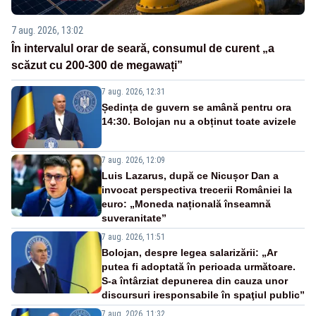
7 aug. 2026, 13:02
În intervalul orar de seară, consumul de curent „a
scăzut cu 200-300 de megawați”
7 aug. 2026, 12:31
Ședința de guvern se amână pentru ora
14:30. Bolojan nu a obținut toate avizele
7 aug. 2026, 12:09
Luis Lazarus, după ce Nicușor Dan a
invocat perspectiva trecerii României la
euro: „Moneda națională înseamnă
suveranitate”
7 aug. 2026, 11:51
Bolojan, despre legea salarizării: „Ar
putea fi adoptată în perioada următoare.
S-a întârziat depunerea din cauza unor
discursuri iresponsabile în spaţiul public”
7 aug. 2026, 11:32