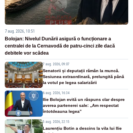
7 aug. 2026, 10:51
Bolojan: Nivelul Dunării asigură o funcționare a
centralei de la Cernavodă de patru-cinci zile dacă
debitele vor scădea
7 aug. 2026, 09:07
Senatorii și deputații rămân la muncă.
Sesiunea extraordinară, prelungită până
la votul pe legea salarizării
6 aug. 2026, 16:34
Ilie Bolojan evită un răspuns clar despre
averea partenerei sale: „Am respectat
întotdeauna legea”
5 aug. 2026, 22:15
Laurențiu Botin a descins la vila lui Ilie