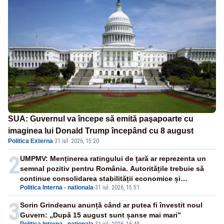
SUA: Guvernul va începe să emită paşapoarte cu
imaginea lui Donald Trump începând cu 8 august
Politica Externa
·
31 iul. 2026, 15:20
2
UMPMV: Menținerea ratingului de țară ar reprezenta un
semnal pozitiv pentru România. Autoritățile trebuie să
continue consolidarea stabilității economice și
Politica Interna - nationala
-
31 iul. 2026, 15:51
financiare
3
Sorin Grindeanu anunță când ar putea fi învestit noul
Guvern: „După 15 august sunt șanse mai mari”
Politica Interna - nationala
-
31 iul. 2026, 16:49