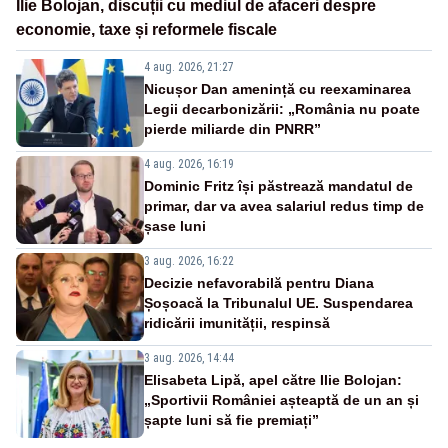
Ilie Bolojan, discuții cu mediul de afaceri despre
economie, taxe și reformele fiscale
4 aug. 2026, 21:27
Nicușor Dan amenință cu reexaminarea
Legii decarbonizării: „România nu poate
pierde miliarde din PNRR”
4 aug. 2026, 16:19
Dominic Fritz își păstrează mandatul de
primar, dar va avea salariul redus timp de
șase luni
3 aug. 2026, 16:22
Decizie nefavorabilă pentru Diana
Șoșoacă la Tribunalul UE. Suspendarea
ridicării imunității, respinsă
3 aug. 2026, 14:44
Elisabeta Lipă, apel către Ilie Bolojan:
„Sportivii României așteaptă de un an și
șapte luni să fie premiați”