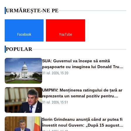
URMĂREȘTE-NE PE
Facebook
YouTube
POPULAR
SUA: Guvernul va începe să emită
paşapoarte cu imaginea lui Donald Trump
începând cu 8 august
31 iul. 2026, 15:20
UMPMV: Menținerea ratingului de țară ar
reprezenta un semnal pozitiv pentru
România. Autoritățile trebuie să continue
31 iul. 2026, 15:51
consolidarea stabilității economice și
financiare
Sorin Grindeanu anunță când ar putea fi
învestit noul Guvern: „După 15 august