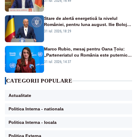
sunt șanse mai mari”
31 iul. 2026, 16:49
Stare de alertă energetică la nivelul
României, pentru luna august. Ilie Bolojan
a anunțat importuri și posibile restricții –
31 iul. 2026, 18:29
VIDEO
Marco Rubio, mesaj pentru Oana Țoiu:
„Parteneriatul cu România este puternic
și prețuit”
31 iul. 2026, 14:37
CATEGORII POPULARE
Actualitate
Politica Interna - nationala
Politica Interna - locala
Politica Externa