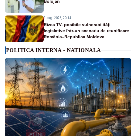
Bolojan
3 aug. 2026, 20:14
Rizea TV: posibile vulnerabilități
legislative într-un scenariu de reunificare
România–Republica Moldova
POLITICA INTERNA - NATIONALA