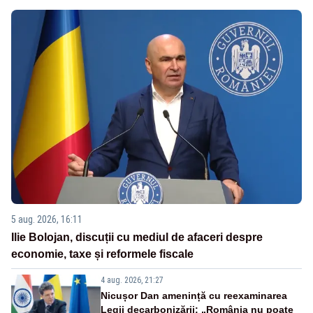
5 aug. 2026, 16:11
Ilie Bolojan, discuții cu mediul de afaceri despre
economie, taxe și reformele fiscale
4 aug. 2026, 21:27
Nicușor Dan amenință cu reexaminarea
Legii decarbonizării: „România nu poate