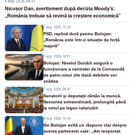
8 aug. 2026, 08:51
Nicușor Dan, avertisment după decizia Moody’s:
„România trebuie să revină la creștere economică”
7 aug. 2026, 15:26
PSD, replică dură pentru Bolojan:
„România este într-o situație de forță
majoră”
7 aug. 2026, 10:51
Bolojan: Nivelul Dunării asigură o
funcționare a centralei de la Cernavodă
de patru-cinci zile dacă debitele vor
scădea
7 aug. 2026, 09:07
Senatorii și deputații rămân la muncă.
Sesiunea extraordinară, prelungită până
la votul pe legea salarizării
6 aug. 2026, 16:34
Ilie Bolojan evită un răspuns clar despre
averea partenerei sale: „Am respectat