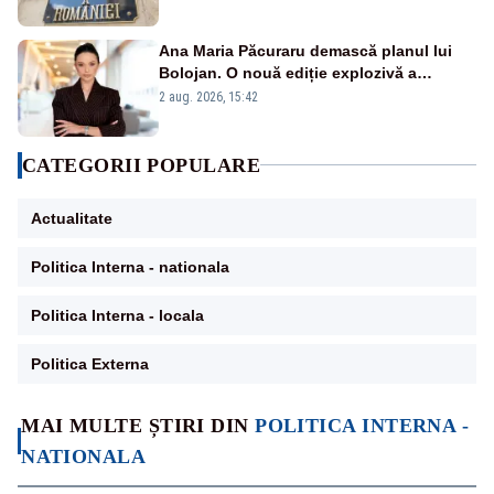
Ana Maria Păcuraru demască planul lui
Bolojan. O nouă ediție explozivă a
emisiunii „Miza Zilei” la Realitatea PLUS
2 aug. 2026, 15:42
CATEGORII POPULARE
Actualitate
Politica Interna - nationala
Politica Interna - locala
Politica Externa
MAI MULTE ȘTIRI DIN
POLITICA INTERNA -
NATIONALA