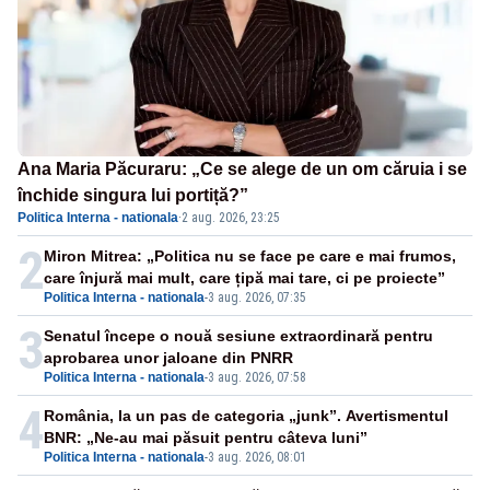
Ana Maria Păcuraru: „Ce se alege de un om căruia i se
închide singura lui portiță?”
Politica Interna - nationala
·
2 aug. 2026, 23:25
2
Miron Mitrea: „Politica nu se face pe care e mai frumos,
care înjură mai mult, care țipă mai tare, ci pe proiecte”
Politica Interna - nationala
-
3 aug. 2026, 07:35
3
Senatul începe o nouă sesiune extraordinară pentru
aprobarea unor jaloane din PNRR
Politica Interna - nationala
-
3 aug. 2026, 07:58
4
România, la un pas de categoria „junk”. Avertismentul
BNR: „Ne-au mai păsuit pentru câteva luni”
Politica Interna - nationala
-
3 aug. 2026, 08:01