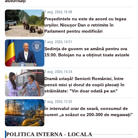
autorități
7 aug. 2026, 18:08
Președintele nu este de acord cu legea
urșilor. Nicușor Dan o retrimite în
Parlament pentru modificări
7 aug. 2026, 14:51
Ședința de guvern se amână pentru ora
15:00. Bolojan nu a obținut toate avizele
7 aug. 2026, 14:34
Dramă uriașă! Seniorii României, între
pensii mici și dorul de copiii plecați în
străinătate: "Vin doar odată pe an"
7 aug. 2026, 13:02
În intervalul orar de seară, consumul de
curent „a scăzut cu 200-300 de megawați”
POLITICA INTERNA - LOCALA