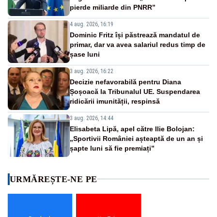
pierde miliarde din PNRR”
4 aug. 2026, 16:19
Dominic Fritz își păstrează mandatul de
primar, dar va avea salariul redus timp de
șase luni
3 aug. 2026, 16:22
Decizie nefavorabilă pentru Diana
Șoșoacă la Tribunalul UE. Suspendarea
ridicării imunității, respinsă
3 aug. 2026, 14:44
Elisabeta Lipă, apel către Ilie Bolojan:
„Sportivii României așteaptă de un an și
șapte luni să fie premiați”
URMĂREȘTE-NE PE