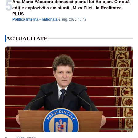
5
Ana Maria Păcuraru demască planul lui Bolojan. O nouă
ediție explozivă a emisiunii „Miza Zilei” la Realitatea
PLUS
Politica Interna - nationala
-
2 aug. 2026, 15:42
ACTUALITATE