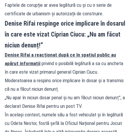
Faptele de corupție ar avea legătură cu și cu o serie de
certificate de urbanism și autorizații de construire.
Denise Rifai respinge orice implicare în dosarul
în care este vizat Ciprian Ciucu: „Nu am făcut
niciun denunț!”
Denise Rifai a reacționat după ce în spațiul public au
apărut informații
privind o posibilă legătură a sa cu ancheta
în care este vizat primarul general Ciprian Ciucu.
Moderatoarea a respins orice implicare în dosar și a transmis
că nu a făcut niciun denunț.
„Nu apar în niciun dosar penal și nu am făcut niciun denunț”, a
declarat Denise Rifai pentru un post TV.
În același context, numele său a fost vehiculat și în legătură
cu Odeta Nestor, fostă șefă la Oficiul Național pentru Jocuri
de Noroc. Întrebată într-o altă intervenție despre această