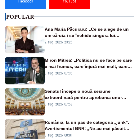
Facebook
YouTube
POPULAR
Ana Maria Păcuraru: „Ce se alege de un
om căruia i se închide singura lui
portiță?”
2 aug. 2026, 23:25
Miron Mitrea: „Politica nu se face pe care
e mai frumos, care înjură mai mult, care
țipă mai tare, ci pe proiecte”
3 aug. 2026, 07:35
Senatul începe o nouă sesiune
extraordinară pentru aprobarea unor
jaloane din PNRR
3 aug. 2026, 07:58
România, la un pas de categoria „junk”.
Avertismentul BNR: „Ne-au mai păsuit
pentru câteva luni”
3 aug. 2026, 08:01