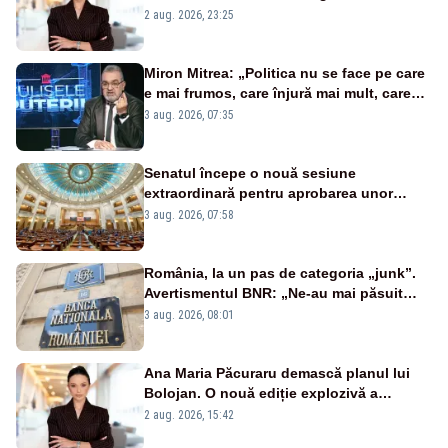
portiță?”
2 aug. 2026, 23:25
Miron Mitrea: „Politica nu se face pe care
e mai frumos, care înjură mai mult, care
țipă mai tare, ci pe proiecte”
3 aug. 2026, 07:35
Senatul începe o nouă sesiune
extraordinară pentru aprobarea unor
jaloane din PNRR
3 aug. 2026, 07:58
România, la un pas de categoria „junk”.
Avertismentul BNR: „Ne-au mai păsuit
pentru câteva luni”
3 aug. 2026, 08:01
Ana Maria Păcuraru demască planul lui
Bolojan. O nouă ediție explozivă a
emisiunii „Miza Zilei” la Realitatea PLUS
2 aug. 2026, 15:42