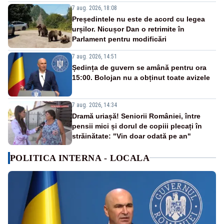
7 aug. 2026, 18:08
Președintele nu este de acord cu legea
urșilor. Nicușor Dan o retrimite în
Parlament pentru modificări
7 aug. 2026, 14:51
Ședința de guvern se amână pentru ora
15:00. Bolojan nu a obținut toate avizele
7 aug. 2026, 14:34
Dramă uriașă! Seniorii României, între
pensii mici și dorul de copiii plecați în
străinătate: "Vin doar odată pe an"
POLITICA INTERNA - LOCALA