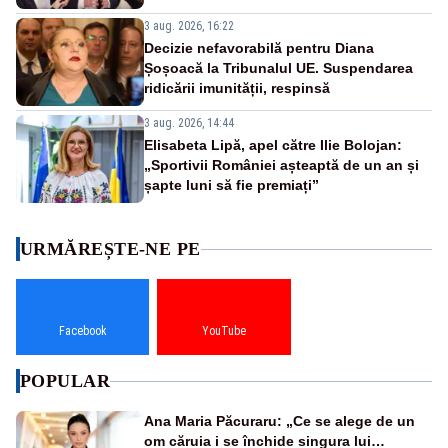
3 aug. 2026, 16:22
Decizie nefavorabilă pentru Diana
Șoșoacă la Tribunalul UE. Suspendarea
ridicării imunității, respinsă
3 aug. 2026, 14:44
Elisabeta Lipă, apel către Ilie Bolojan:
„Sportivii României așteaptă de un an și
șapte luni să fie premiați”
URMĂREȘTE-NE PE
Facebook
YouTube
POPULAR
Ana Maria Păcuraru: „Ce se alege de un
om căruia i se închide singura lui