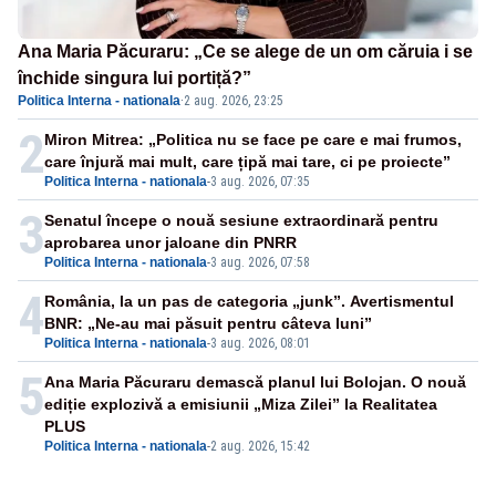
Ana Maria Păcuraru: „Ce se alege de un om căruia i se
închide singura lui portiță?”
Politica Interna - nationala
·
2 aug. 2026, 23:25
2
Miron Mitrea: „Politica nu se face pe care e mai frumos,
care înjură mai mult, care țipă mai tare, ci pe proiecte”
Politica Interna - nationala
-
3 aug. 2026, 07:35
3
Senatul începe o nouă sesiune extraordinară pentru
aprobarea unor jaloane din PNRR
Politica Interna - nationala
-
3 aug. 2026, 07:58
4
România, la un pas de categoria „junk”. Avertismentul
BNR: „Ne-au mai păsuit pentru câteva luni”
Politica Interna - nationala
-
3 aug. 2026, 08:01
5
Ana Maria Păcuraru demască planul lui Bolojan. O nouă
ediție explozivă a emisiunii „Miza Zilei” la Realitatea
PLUS
Politica Interna - nationala
-
2 aug. 2026, 15:42