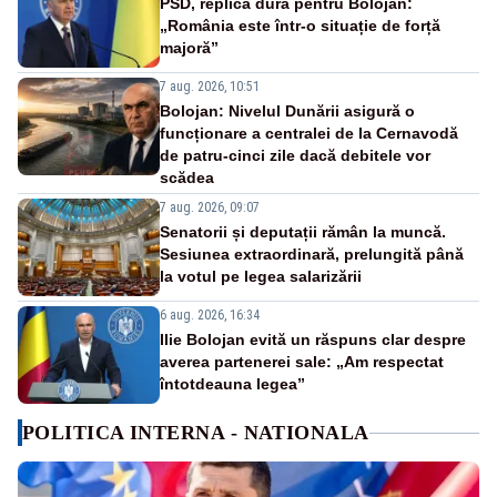
PSD, replică dură pentru Bolojan:
„România este într-o situație de forță
majoră”
7 aug. 2026, 10:51
Bolojan: Nivelul Dunării asigură o
funcționare a centralei de la Cernavodă
de patru-cinci zile dacă debitele vor
scădea
7 aug. 2026, 09:07
Senatorii și deputații rămân la muncă.
Sesiunea extraordinară, prelungită până
la votul pe legea salarizării
6 aug. 2026, 16:34
Ilie Bolojan evită un răspuns clar despre
averea partenerei sale: „Am respectat
întotdeauna legea”
POLITICA INTERNA - NATIONALA