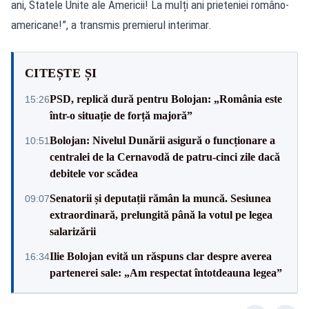
ani, Statele Unite ale Americii! La mulți ani prieteniei româno-
americane!”, a transmis premierul interimar.
CITEȘTE ȘI
PSD, replică dură pentru Bolojan: „România este
15:26
într-o situație de forță majoră”
Bolojan: Nivelul Dunării asigură o funcționare a
10:51
centralei de la Cernavodă de patru-cinci zile dacă
debitele vor scădea
Senatorii și deputații rămân la muncă. Sesiunea
09:07
extraordinară, prelungită până la votul pe legea
salarizării
Ilie Bolojan evită un răspuns clar despre averea
16:34
partenerei sale: „Am respectat întotdeauna legea”