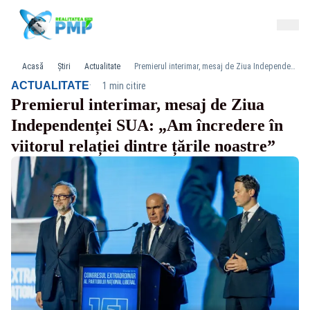
Acasă
Știri
Actualitate
Premierul interimar, mesaj de Ziua Independenței SUA: „Am încredere în viitorul relației dintre țările noastre”
·
ACTUALITATE
1 min citire
Premierul interimar, mesaj de Ziua
Independenței SUA: „Am încredere în
viitorul relației dintre țările noastre”