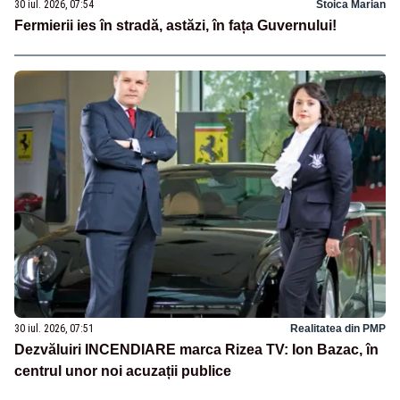
30 iul. 2026, 07:54
Stoica Marian
Fermierii ies în stradă, astăzi, în fața Guvernului!
30 iul. 2026, 07:51
Realitatea din PMP
Dezvăluiri INCENDIARE marca Rizea TV: Ion Bazac, în
centrul unor noi acuzații publice