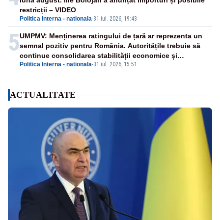
luna august. Ilie Bolojan a anunțat importuri și posibile
restricții – VIDEO
Politica Interna - nationala
-
31 iul. 2026, 19:43
5
UMPMV: Menținerea ratingului de țară ar reprezenta un
semnal pozitiv pentru România. Autoritățile trebuie să
continue consolidarea stabilității economice și
Politica Interna - nationala
-
31 iul. 2026, 15:51
financiare
ACTUALITATE