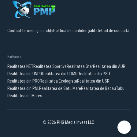
Contact
Termeni și condiții
Politică de confidențialitate
Cod de conduită
Parteneri:
Realitatea.NET
Realitatea Sportiva
Realitatea Star
Realitatea din AUR
Realitatea din UNPR
Realitatea din UDMR
Realitatea din PSD
Realitatea din PRO
Realitatea Ecologista
Realitatea din USR
Realitatea din PNL
Realitatea de Satu Mare
Realitatea de Bacau
Tabu
Realitatea de Mures
© 2026 PHG Media Invest LLC
Facebook
YouTube