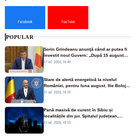
Facebook
YouTube
POPULAR
Sorin Grindeanu anunță când ar putea fi
învestit noul Guvern: „După 15 august
sunt șanse mai mari”
31 iul. 2026, 16:49
Stare de alertă energetică la nivelul
României, pentru luna august. Ilie Bolojan
a anunțat importuri și posibile restricții –
31 iul. 2026, 18:29
VIDEO
Pană masivă de curent în Sibiu și
localitățile din jur. Spitalul județean,
semafoarele, rețelele de telefonie, grav
31 iul. 2026, 18:33
afectate