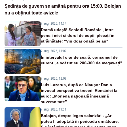
Ședința de guvern se amână pentru ora 15:00. Bolojan
nu a obținut toate avizele
7 aug. 2026, 14:34
Dramă uriașă! Seniorii României, între
pensii mici și dorul de copiii plecați în
străinătate: "Vin doar odată pe an"
7 aug. 2026, 13:02
În intervalul orar de seară, consumul de
curent „a scăzut cu 200-300 de megawați”
7 aug. 2026, 12:09
Luis Lazarus, după ce Nicușor Dan a
invocat perspectiva trecerii României la
euro: „Moneda națională înseamnă
suveranitate”
7 aug. 2026, 11:51
Bolojan, despre legea salarizării: „Ar
putea fi adoptată în perioada următoare.