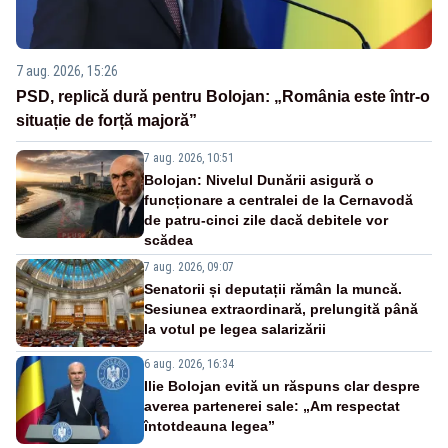
7 aug. 2026, 15:26
PSD, replică dură pentru Bolojan: „România este într-o
situație de forță majoră”
7 aug. 2026, 10:51
Bolojan: Nivelul Dunării asigură o
funcționare a centralei de la Cernavodă
de patru-cinci zile dacă debitele vor
scădea
7 aug. 2026, 09:07
Senatorii și deputații rămân la muncă.
Sesiunea extraordinară, prelungită până
la votul pe legea salarizării
6 aug. 2026, 16:34
Ilie Bolojan evită un răspuns clar despre
averea partenerei sale: „Am respectat
întotdeauna legea”