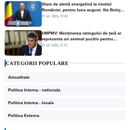
Stare de alertă energetică la nivelul
României, pentru luna august. Ilie Bolojan
a anunțat importuri și posibile restricții –
31 iul. 2026, 19:43
VIDEO
UMPMV: Menținerea ratingului de țară ar
reprezenta un semnal pozitiv pentru
România. Autoritățile trebuie să continue
31 iul. 2026, 15:51
consolidarea stabilității economice și
financiare
CATEGORII POPULARE
Actualitate
Politica Interna - nationala
Politica Interna - locala
Politica Externa