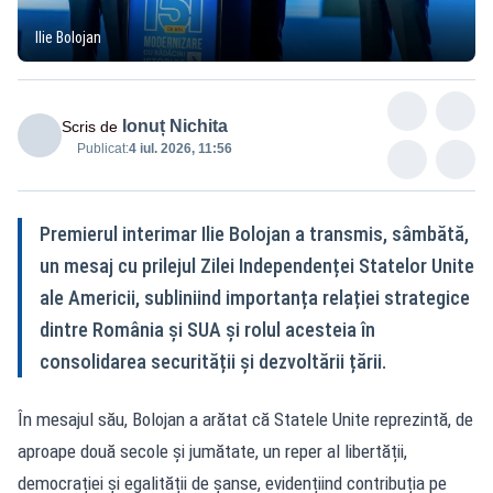
Ilie Bolojan
Ionuț Nichita
Scris de
Publicat:
4 iul. 2026, 11:56
Premierul interimar Ilie Bolojan a transmis, sâmbătă,
un mesaj cu prilejul Zilei Independenței Statelor Unite
ale Americii, subliniind importanța relației strategice
dintre România și SUA și rolul acesteia în
consolidarea securității și dezvoltării țării.
În mesajul său, Bolojan a arătat că Statele Unite reprezintă, de
aproape două secole și jumătate, un reper al libertății,
democrației și egalității de șanse, evidențiind contribuția pe