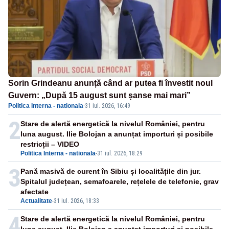
Sorin Grindeanu anunță când ar putea fi învestit noul
Guvern: „După 15 august sunt șanse mai mari”
Politica Interna - nationala
·
31 iul. 2026, 16:49
2
Stare de alertă energetică la nivelul României, pentru
luna august. Ilie Bolojan a anunțat importuri și posibile
restricții – VIDEO
Politica Interna - nationala
-
31 iul. 2026, 18:29
3
Pană masivă de curent în Sibiu și localitățile din jur.
Spitalul județean, semafoarele, rețelele de telefonie, grav
afectate
Actualitate
-
31 iul. 2026, 18:33
4
Stare de alertă energetică la nivelul României, pentru