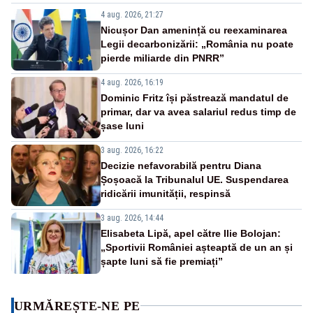
4 aug. 2026, 21:27
Nicușor Dan amenință cu reexaminarea
Legii decarbonizării: „România nu poate
pierde miliarde din PNRR”
4 aug. 2026, 16:19
Dominic Fritz își păstrează mandatul de
primar, dar va avea salariul redus timp de
șase luni
3 aug. 2026, 16:22
Decizie nefavorabilă pentru Diana
Șoșoacă la Tribunalul UE. Suspendarea
ridicării imunității, respinsă
3 aug. 2026, 14:44
Elisabeta Lipă, apel către Ilie Bolojan:
„Sportivii României așteaptă de un an și
șapte luni să fie premiați”
URMĂREȘTE-NE PE