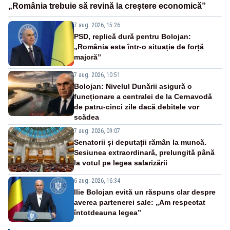
„România trebuie să revină la creștere economică”
7 aug. 2026, 15:26
PSD, replică dură pentru Bolojan:
„România este într-o situație de forță
majoră”
7 aug. 2026, 10:51
Bolojan: Nivelul Dunării asigură o
funcționare a centralei de la Cernavodă
de patru-cinci zile dacă debitele vor
scădea
7 aug. 2026, 09:07
Senatorii și deputații rămân la muncă.
Sesiunea extraordinară, prelungită până
la votul pe legea salarizării
6 aug. 2026, 16:34
Ilie Bolojan evită un răspuns clar despre
averea partenerei sale: „Am respectat
întotdeauna legea”