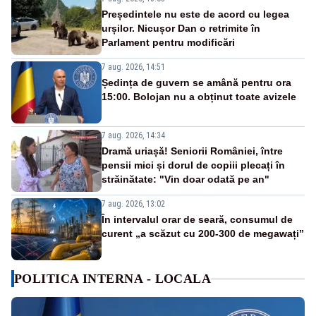
Președintele nu este de acord cu legea
urșilor. Nicușor Dan o retrimite în
Parlament pentru modificări
7 aug. 2026, 14:51
Ședința de guvern se amână pentru ora
15:00. Bolojan nu a obținut toate avizele
7 aug. 2026, 14:34
Dramă uriașă! Seniorii României, între
pensii mici și dorul de copiii plecați în
străinătate: "Vin doar odată pe an"
7 aug. 2026, 13:02
În intervalul orar de seară, consumul de
curent „a scăzut cu 200-300 de megawați”
POLITICA INTERNA - LOCALA