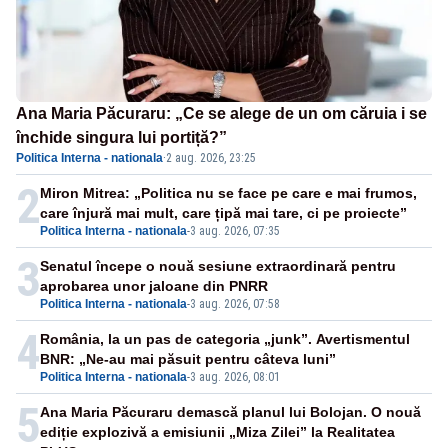
Ana Maria Păcuraru: „Ce se alege de un om căruia i se
închide singura lui portiță?”
Politica Interna - nationala
·
2 aug. 2026, 23:25
2
Miron Mitrea: „Politica nu se face pe care e mai frumos,
care înjură mai mult, care țipă mai tare, ci pe proiecte”
Politica Interna - nationala
-
3 aug. 2026, 07:35
3
Senatul începe o nouă sesiune extraordinară pentru
aprobarea unor jaloane din PNRR
Politica Interna - nationala
-
3 aug. 2026, 07:58
4
România, la un pas de categoria „junk”. Avertismentul
BNR: „Ne-au mai păsuit pentru câteva luni”
Politica Interna - nationala
-
3 aug. 2026, 08:01
5
Ana Maria Păcuraru demască planul lui Bolojan. O nouă
ediție explozivă a emisiunii „Miza Zilei” la Realitatea