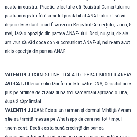
poate înregistra. Practic, efectul e că Registrul Comerțului nu
poate înregistra fără acordul prealabil al ANAF-ului. O să vă
depun dacă doriți modificarea din Registrul Comerțului, vineri, 8
mai, fără o opoziție din partea ANAF-ului. Deci, nu știu, de aia
am vrut să văd ceea ce v-a comunicat ANAF-ul, noi n-am avut
nicio opoziție din partea ANAF.
VALENTIN JUCAN:
SPUNEȚI CĂ AȚI OPERAT MODIFICAREA?
AVOCAT:
Ulterior solicitării formulate către CNA, Consiliul nu a
pus pe ordinea de zi abia după trei săptămâni aproape o luna,
după 2 săptămâni.
VALENTIN JUCAN:
Exista un termen și domnul Mihăiță Avram
știe sa trimită mesaje pe Whatsapp de care noi tot timpul
ținem cont. Dacă exista bună credință din partea
dumneavoastră putea să scrie așa cum a scris și astăzi, și m-