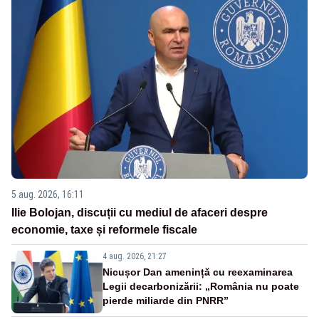
5 aug. 2026, 16:11
Ilie Bolojan, discuții cu mediul de afaceri despre
economie, taxe și reformele fiscale
4 aug. 2026, 21:27
Nicușor Dan amenință cu reexaminarea
Legii decarbonizării: „România nu poate
pierde miliarde din PNRR”