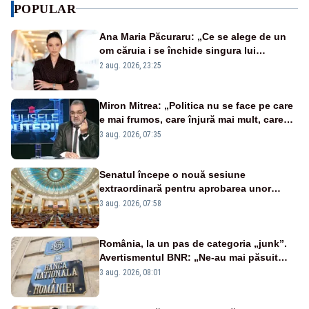
POPULAR
Ana Maria Păcuraru: „Ce se alege de un
om căruia i se închide singura lui
portiță?”
2 aug. 2026, 23:25
Miron Mitrea: „Politica nu se face pe care
e mai frumos, care înjură mai mult, care
țipă mai tare, ci pe proiecte”
3 aug. 2026, 07:35
Senatul începe o nouă sesiune
extraordinară pentru aprobarea unor
jaloane din PNRR
3 aug. 2026, 07:58
România, la un pas de categoria „junk”.
Avertismentul BNR: „Ne-au mai păsuit
pentru câteva luni”
3 aug. 2026, 08:01