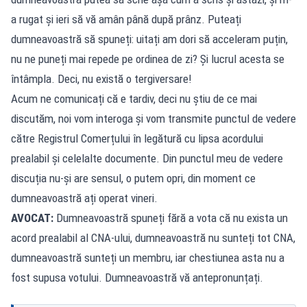
a rugat și ieri să vă amân până după prânz. Puteați
dumneavoastră să spuneți: uitați am dori să acceleram puțin,
nu ne puneți mai repede pe ordinea de zi? Și lucrul acesta se
întâmpla. Deci, nu există o tergiversare!
Acum ne comunicați că e tardiv, deci nu știu de ce mai
discutăm, noi vom interoga și vom transmite punctul de vedere
către Registrul Comerțului în legătură cu lipsa acordului
prealabil și celelalte documente. Din punctul meu de vedere
discuția nu-și are sensul, o putem opri, din moment ce
dumneavoastră ați operat vineri.
AVOCAT:
Dumneavoastră spuneți fără a vota că nu exista un
acord prealabil al CNA-ului, dumneavoastră nu sunteți tot CNA,
dumneavoastră sunteți un membru, iar chestiunea asta nu a
fost supusa votului. Dumneavoastră vă antepronunțați.