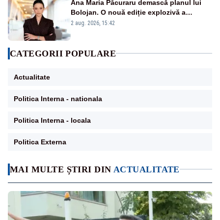
Ana Maria Păcuraru demască planul lui
Bolojan. O nouă ediție explozivă a
emisiunii „Miza Zilei” la Realitatea PLUS
2 aug. 2026, 15:42
CATEGORII POPULARE
Actualitate
Politica Interna - nationala
Politica Interna - locala
Politica Externa
MAI MULTE ȘTIRI DIN
ACTUALITATE