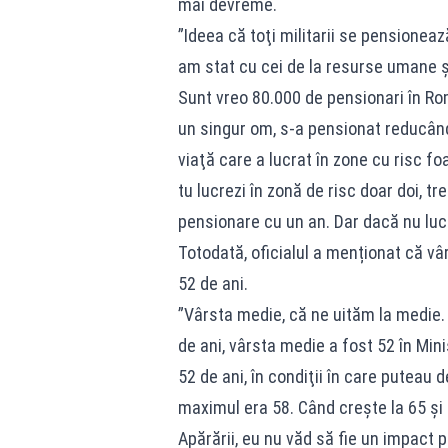
mai devreme.
”Ideea că toţi militarii se pensionea
am stat cu cei de la resurse umane şi 
Sunt vreo 80.000 de pensionari în Româ
un singur om, s-a pensionat reducând
viaţă care a lucrat în zone cu risc 
tu lucrezi în zonă de risc doar doi, tr
pensionare cu un an. Dar dacă nu lucr
Totodată, oficialul a menționat că vâ
52 de ani.
”Vârsta medie, că ne uităm la medie. 
de ani, vârsta medie a fost 52 în Min
52 de ani, în condiţii în care puteau d
maximul era 58. Când creşte la 65 şi 
Apărării, eu nu văd să fie un impact p