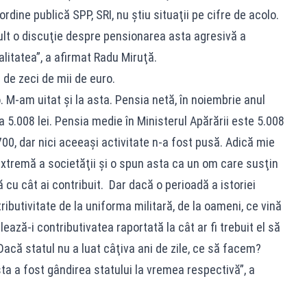
 ordine publică SPP, SRI, nu ştiu situaţii pe cifre de acolo.
mult o discuţie despre pensionarea asta agresivă a
alitatea”, a afirmat Radu Miruţă.
nt de zeci de mii de euro.
. M-am uitat şi la asta. Pensia netă, în noiembrie anul
a 5.008 lei. Pensia medie în Ministerul Apărării este 5.008
00, dar nici aceeaşi activitate n-a fost pusă. Adică mie
extremă a societăţii şi o spun asta ca un om care susţin
 cu cât ai contribuit. Dar dacă o perioadă a istoriei
ibutivitate de la uniforma militară, de la oameni, ce vină
ază-i contributivatea raportată la cât ar fi trebuit el să
 Dacă statul nu a luat câţiva ani de zile, ce să facem?
a a fost gândirea statului la vremea respectivă”, a