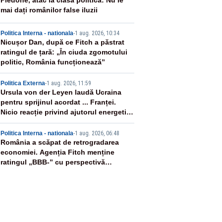
2
Piedone, atac la clasa politică: Nu le
mai dați românilor false iluzii
3
Politica Interna - nationala
-
1 aug. 2026, 10:34
Nicușor Dan, după ce Fitch a păstrat
ratingul de țară: „În ciuda zgomotului
politic, România funcționează”
4
Politica Externa
-
1 aug. 2026, 11:59
Ursula von der Leyen laudă Ucraina
pentru sprijinul acordat ... Franței.
Nicio reacție privind ajutorul energetic
promis României
5
Politica Interna - nationala
-
1 aug. 2026, 06:48
România a scăpat de retrogradarea
economiei. Agenția Fitch menține
ratingul „BBB-” cu perspectivă
negativă