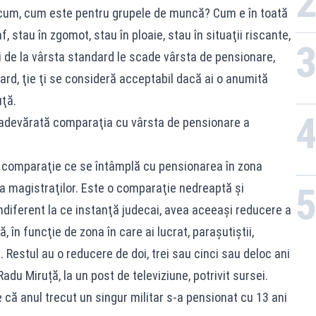
 Acum, cum este pentru grupele de muncă? Cum e în toată
, stau în zgomot, stau în ploaie, stau în situaţii riscante,
 de la vârsta standard le scade vârsta de pensionare,
dard, ţie ţi se consideră acceptabil dacă ai o anumită
uţă.
neadevărată comparaţia cu vârsta de pensionare a
 comparaţie ce se întâmplă cu pensionarea în zona
na magistraţilor. Este o comparaţie nedreaptă şi
indiferent la ce instanţă judecai, avea aceeaşi reducere a
, în funcţie de zona în care ai lucrat, paraşutiştii,
Restul au o reducere de doi, trei sau cinci sau deloc ani
Radu Miruță, la un post de televiziune,
potrivit sursei
.
e că anul trecut un singur militar s-a pensionat cu 13 ani