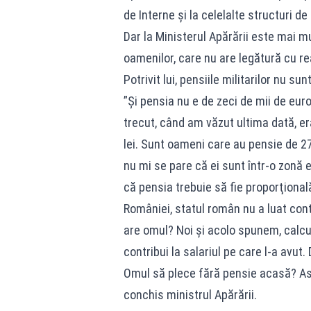
de Interne şi la celelalte structuri de
Dar la Ministerul Apărării este mai 
oamenilor, care nu are legătură cu re
Potrivit lui, pensiile militarilor nu su
”Şi pensia nu e de zeci de mii de euro
trecut, când am văzut ultima dată, er
lei. Sunt oameni care au pensie de 27
nu mi se pare că ei sunt într-o zonă 
că pensia trebuie să fie proporţională
României, statul român nu a luat contr
are omul? Noi şi acolo spunem, calcule
contribui la salariul pe care l-a avut.
Omul să plece fără pensie acasă? Ast
conchis ministrul Apărării.