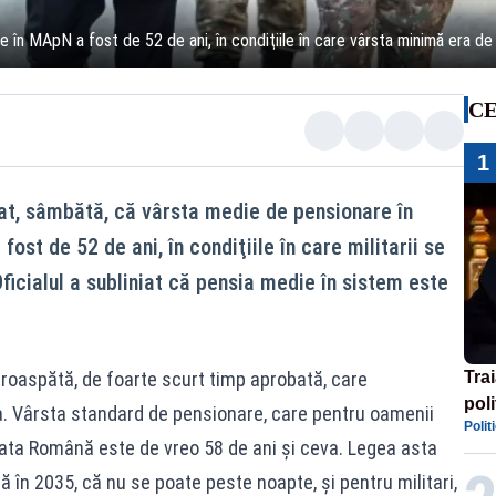
 în MApN a fost de 52 de ani, în condiţiile în care vârsta minimă era de
CE
1
at, sâmbătă, că vârsta medie de pensionare în
fost de 52 de ani, în condiţiile în care militarii se
ficialul a subliniat că pensia medie în sistem este
 proaspătă, de foarte scurt timp aprobată, care
Tra
poli
 Vârsta standard de pensionare, care pentru oamenii
Polit
înse
mata Română este de vreo 58 de ani şi ceva. Legea asta
Rom
în 2035, că nu se poate peste noapte, şi pentru militari,