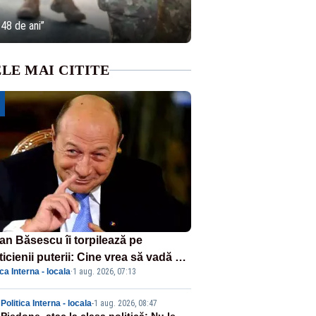
 48 de ani”
LE MAI CITITE
ian Băsescu îi torpilează pe
ticienii puterii: Cine vrea să vadă ce
ica Interna - locala
·
1 aug. 2026, 07:13
amnă să fii prost, se uită la
ânia
Politica Interna - locala
-
1 aug. 2026, 08:47