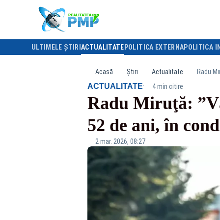
ULTIMELE ȘTIRI
ACTUALITATE
POLITICA EXTERNA
POLITICA I
Acasă
Știri
Actualitate
Radu Mir
·
ACTUALITATE
4 min citire
Radu Miruţă: ”Vâ
52 de ani, în cond
2 mar. 2026, 08:27