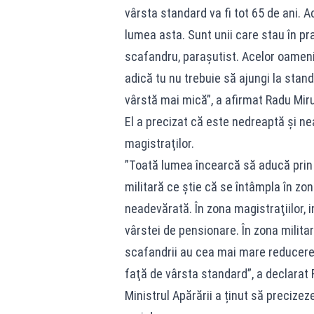
vârsta standard va fi tot 65 de ani.
lumea asta. Sunt unii care stau în praf
scafandru, paraşutist. Acelor oameni
adică tu nu trebuie să ajungi la stan
vârstă mai mică”, a afirmat Radu Mir
El a precizat că este nedreaptă şi 
magistraţilor.
”Toată lumea încearcă să aducă prin
militară ce ştie că se întâmpla în zo
neadevărată. În zona magistraţiilor, 
vârstei de pensionare. În zona militară
scafandrii au cea mai mare reducere. 
faţă de vârsta standard”, a declarat 
Ministrul Apărării a ținut să precizez