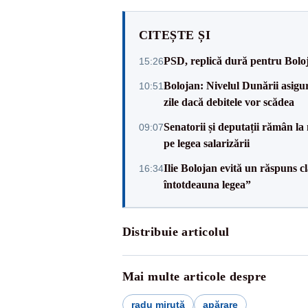
CITEȘTE ȘI
PSD, replică dură pentru Boloj
15:26
Bolojan: Nivelul Dunării asigur
10:51
zile dacă debitele vor scădea
Senatorii și deputații rămân la
09:07
pe legea salarizării
Ilie Bolojan evită un răspuns c
16:34
întotdeauna legea”
Distribuie articolul
Mai multe articole despre
radu miruță
apărare