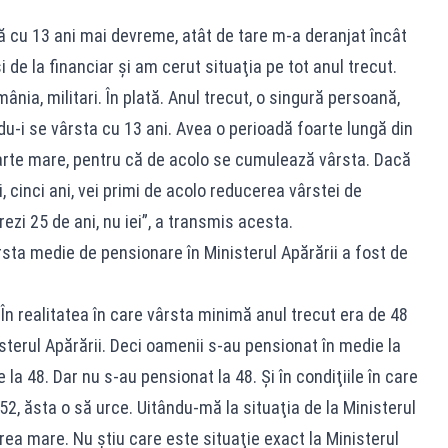
ză cu 13 ani mai devreme, atât de tare m-a deranjat încât
de la financiar şi am cerut situaţia pe tot anul trecut.
nia, militari. În plată. Anul trecut, o singură persoană,
u-i se vârsta cu 13 ani. Avea o perioadă foarte lungă din
foarte mare, pentru că de acolo se cumulează vârsta. Dacă
ei, cinci ani, vei primi de acolo reducerea vârstei de
ezi 25 de ani, nu iei”, a transmis acesta.
rsta medie de pensionare în Ministerul Apărării a fost de
În realitatea în care vârsta minimă anul trecut era de 48
isterul Apărării. Deci oamenii s-au pensionat în medie la
e la 48. Dar nu s-au pensionat la 48. Şi în condiţiile în care
52, ăsta o să urce. Uitându-mă la situaţia de la Ministerul
rea mare. Nu ştiu care este situaţie exact la Ministerul