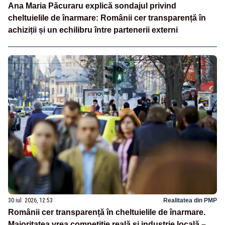
Ana Maria Păcuraru explică sondajul privind
cheltuielile de înarmare: Românii cer transparență în
achiziții și un echilibru între partenerii externi
30 iul. 2026, 12:53
Realitatea din PMP
Românii cer transparență în cheltuielile de înarmare.
Majoritatea vrea competiție reală și industrie locală –