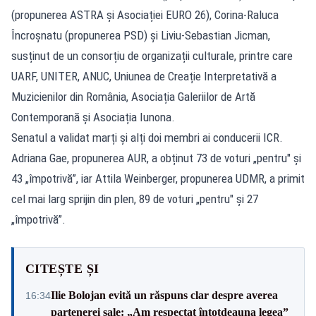
(propunerea ASTRA și Asociației EURO 26), Corina-Raluca
Încroșnatu (propunerea PSD) și Liviu-Sebastian Jicman,
susținut de un consorțiu de organizații culturale, printre care
UARF, UNITER, ANUC, Uniunea de Creație Interpretativă a
Muzicienilor din România, Asociația Galeriilor de Artă
Contemporană și Asociația Iunona.
Senatul a validat marți și alți doi membri ai conducerii ICR.
Adriana Gae, propunerea AUR, a obținut 73 de voturi „pentru" și
43 „împotrivă”, iar Attila Weinberger, propunerea UDMR, a primit
cel mai larg sprijin din plen, 89 de voturi „pentru" și 27
„împotrivă”.
CITEȘTE ȘI
Ilie Bolojan evită un răspuns clar despre averea
16:34
partenerei sale: „Am respectat întotdeauna legea”