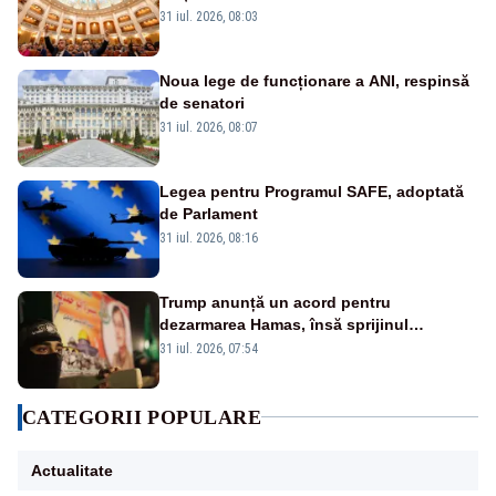
31 iul. 2026, 08:03
Noua lege de funcționare a ANI, respinsă
de senatori
31 iul. 2026, 08:07
Legea pentru Programul SAFE, adoptată
de Parlament
31 iul. 2026, 08:16
Trump anunță un acord pentru
dezarmarea Hamas, însă sprijinul
Israelului rămâne incert
31 iul. 2026, 07:54
CATEGORII POPULARE
Actualitate