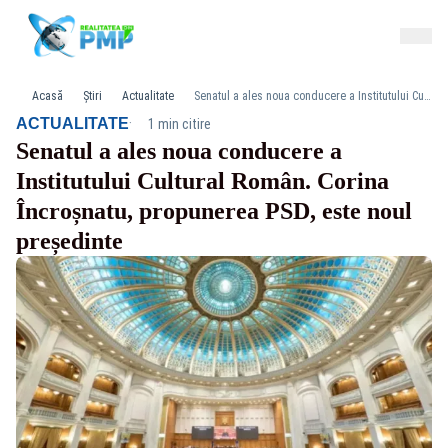
Acasă
Știri
Actualitate
Senatul a ales noua conducere a Institutului Cultural Român. Corina Încroșnatu, propunerea PSD, este noul președinte
·
ACTUALITATE
1 min citire
Senatul a ales noua conducere a
Institutului Cultural Român. Corina
Încroșnatu, propunerea PSD, este noul
președinte