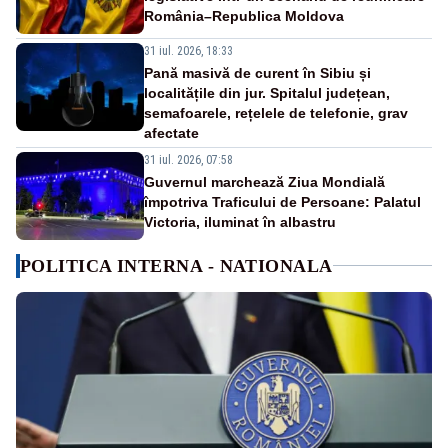
România–Republica Moldova
31 iul. 2026, 18:33
Pană masivă de curent în Sibiu și
localitățile din jur. Spitalul județean,
semafoarele, rețelele de telefonie, grav
afectate
31 iul. 2026, 07:58
Guvernul marchează Ziua Mondială
împotriva Traficului de Persoane: Palatul
Victoria, iluminat în albastru
POLITICA INTERNA - NATIONALA