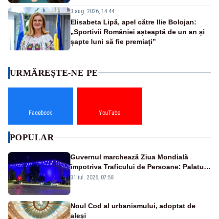
3 aug. 2026, 14:44
Elisabeta Lipă, apel către Ilie Bolojan:
„Sportivii României așteaptă de un an și
șapte luni să fie premiați”
URMĂREȘTE-NE PE
Facebook
YouTube
POPULAR
Guvernul marchează Ziua Mondială
împotriva Traficului de Persoane: Palatul
Victoria, iluminat în albastru
31 iul. 2026, 07:58
Noul Cod al urbanismului, adoptat de
aleși