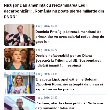
Nicușor Dan amenință cu reexaminarea Legii
decarbonizării: „România nu poate pierde miliarde din
PNRR”
4 aug. 2026, 16:19
Dominic Fritz își păstrează mandatul de
primar, dar va avea salariul redus timp de
șase luni
3 aug. 2026, 16:22
Decizie nefavorabilă pentru Diana
Șoșoacă la Tribunalul UE. Suspendarea
ridicării imunității, respinsă
3 aug. 2026, 14:44
Elisabeta Lipă, apel către Ilie Bolojan:
„Sportivii României așteaptă de un an și
șapte luni să fie premiați”
1 aug. 2026, 08:47
Piedone, atac la clasa politică: Nu le mai
dați românilor false iluzii