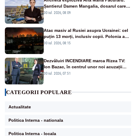
Șantierul Damen Mangalia, dosarul care
scufundă apărarea României
30 iul. 2026, 08:09
Atac masiv al Rusiei asupra Ucrainei: cel
puțin 13 morți, inclusiv copii. Polonia a
ridicat avioanele de vânătoare
30 iul. 2026, 08:15
Dezvăluiri INCENDIARE marca Rizea TV:
Ion Bazac, în centrul unor noi acuzații
publice
30 iul. 2026, 07:51
CATEGORII POPULARE
Actualitate
Politica Interna - nationala
Politica Interna - locala