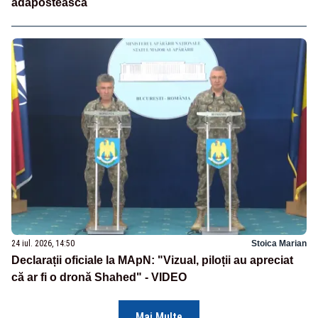
adăpostească
24 iul. 2026, 14:50
Stoica Marian
Declarații oficiale la MApN: "Vizual, piloții au apreciat
că ar fi o dronă Shahed" - VIDEO
Mai Multe