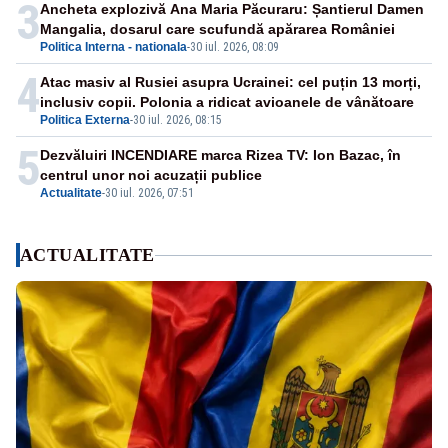
3
Ancheta explozivă Ana Maria Păcuraru: Șantierul Damen
Mangalia, dosarul care scufundă apărarea României
Politica Interna - nationala
-
30 iul. 2026, 08:09
4
Atac masiv al Rusiei asupra Ucrainei: cel puțin 13 morți,
inclusiv copii. Polonia a ridicat avioanele de vânătoare
Politica Externa
-
30 iul. 2026, 08:15
5
Dezvăluiri INCENDIARE marca Rizea TV: Ion Bazac, în
centrul unor noi acuzații publice
Actualitate
-
30 iul. 2026, 07:51
ACTUALITATE