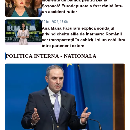
Șoșoacă! Eurodeputata a fost rănită într-
un accident rutier
30 iul. 2026, 13:06
Ana Maria Păcuraru explică sondajul
privind cheltuielile de înarmare: Românii
cer transparență în achiziții și un echilibru
între partenerii externi
POLITICA INTERNA - NATIONALA