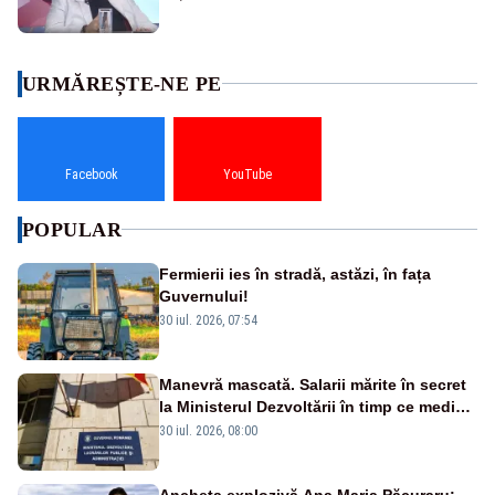
URMĂREȘTE-NE PE
Facebook
YouTube
POPULAR
Fermierii ies în stradă, astăzi, în fața
Guvernului!
30 iul. 2026, 07:54
Manevră mascată. Salarii mărite în secret
la Ministerul Dezvoltării în timp ce medicii
ies în stradă
30 iul. 2026, 08:00
Ancheta explozivă Ana Maria Păcuraru: