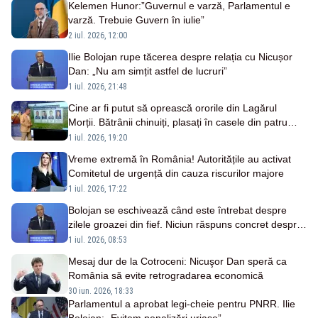
Kelemen Hunor:”Guvernul e varză, Parlamentul e
varză. Trebuie Guvern în iulie”
2 iul. 2026, 12:00
Ilie Bolojan rupe tăcerea despre relația cu Nicușor
Dan: „Nu am simțit astfel de lucruri”
1 iul. 2026, 21:48
Cine ar fi putut să oprească ororile din Lagărul
Morții. Bătrânii chinuiți, plasați în casele din patru
comune ale județului Bihor
1 iul. 2026, 19:20
Vreme extremă în România! Autoritățile au activat
Comitetul de urgență din cauza riscurilor majore
1 iul. 2026, 17:22
Bolojan se eschivează când este întrebat despre
zilele groazei din fief. Niciun răspuns concret despre
orori
1 iul. 2026, 08:53
Mesaj dur de la Cotroceni: Nicuşor Dan speră ca
România să evite retrogradarea economică
30 iun. 2026, 18:33
Parlamentul a aprobat legi-cheie pentru PNRR. Ilie