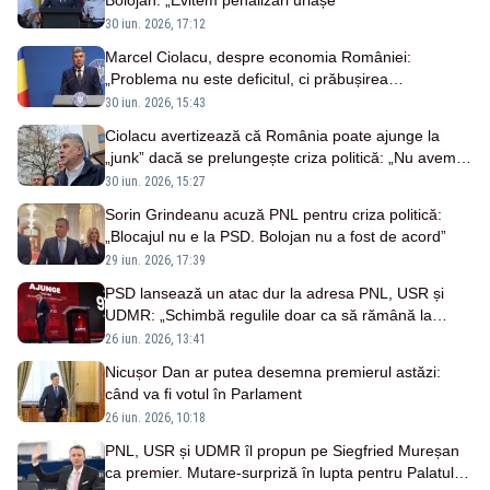
Bolojan: „Evitem penalizări uriașe”
30 iun. 2026, 17:12
Marcel Ciolacu, despre economia României:
„Problema nu este deficitul, ci prăbușirea
consumului”
30 iun. 2026, 15:43
Ciolacu avertizează că România poate ajunge la
„junk” dacă se prelungește criza politică: „Nu avem
un context favorabil”
30 iun. 2026, 15:27
Sorin Grindeanu acuză PNL pentru criza politică:
„Blocajul nu e la PSD. Bolojan nu a fost de acord”
29 iun. 2026, 17:39
PSD lansează un atac dur la adresa PNL, USR și
UDMR: „Schimbă regulile doar ca să rămână la
putere”
26 iun. 2026, 13:41
Nicușor Dan ar putea desemna premierul astăzi:
când va fi votul în Parlament
26 iun. 2026, 10:18
PNL, USR și UDMR îl propun pe Siegfried Mureșan
ca premier. Mutare-surpriză în lupta pentru Palatul