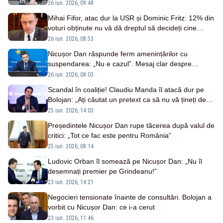
Victoria
26 iun. 2026, 09:48
Mihai Fifor, atac dur la USR și Dominic Fritz: 12% din
voturi obținute nu vă dă dreptul să decideți cine
guvernează
26 iun. 2026, 08:53
Nicușor Dan răspunde ferm amenințărilor cu
suspendarea: „Nu e cazul”. Mesaj clar despre
negocierile pentru noul Guvern
26 iun. 2026, 08:03
Scandal în coaliție! Claudiu Manda îl atacă dur pe
Bolojan: „Ați căutat un pretext ca să nu vă țineți de
cuvânt”
25 iun. 2026, 14:03
Președintele Nicușor Dan rupe tăcerea după valul de
critici: „Tot ce fac este pentru România”
25 iun. 2026, 08:14
Ludovic Orban îl somează pe Nicușor Dan: „Nu îl
desemnați premier pe Grindeanu!”
23 iun. 2026, 14:21
Negocieri tensionate înainte de consultări. Bolojan a
vorbit cu Nicușor Dan: ce i-a cerut
23 iun. 2026, 11:46