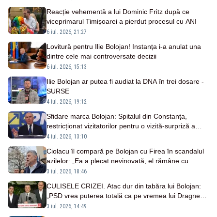
Reacție vehementă a lui Dominic Fritz după ce
viceprimarul Timișoarei a pierdut procesul cu ANI
6 iul. 2026, 21:27
Lovitură pentru Ilie Bolojan! Instanța i-a anulat una
dintre cele mai controversate decizii
6 iul. 2026, 15:13
Ilie Bolojan ar putea fi audiat la DNA în trei dosare -
SURSE
4 iul. 2026, 19:12
Sfidare marca Bolojan: Spitalul din Constanța,
restricționat vizitatorilor pentru o vizită-surpriză a
premierului demis
4 iul. 2026, 13:10
Ciolacu îl compară pe Bolojan cu Firea în scandalul
azilelor: „Ea a plecat nevinovată, el rămâne cu
semnătura pe rapoarte”
3 iul. 2026, 18:46
CULISELE CRIZEI. Atac dur din tabăra lui Bolojan:
„PSD vrea puterea totală ca pe vremea lui Dragnea”.
Grindeanu cedează și e gata să semneze acordul
3 iul. 2026, 14:49
liberalilor