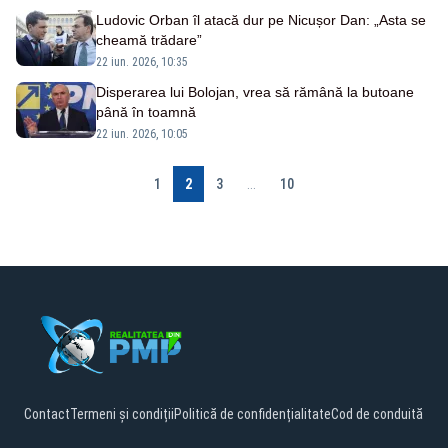
Ludovic Orban îl atacă dur pe Nicușor Dan: „Asta se
cheamă trădare”
22 iun. 2026, 10:35
Disperarea lui Bolojan, vrea să rămână la butoane
până în toamnă
22 iun. 2026, 10:05
1
2
3
...
10
Contact
Termeni și condiții
Politică de confidențialitate
Cod de conduită