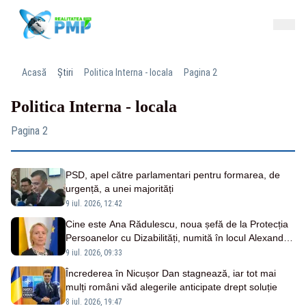
Acasă
Știri
Politica Interna - locala
Pagina 2
Politica Interna - locala
Pagina 2
PSD, apel către parlamentari pentru formarea, de
urgență, a unei majorități
9 iul. 2026, 12:42
Cine este Ana Rădulescu, noua șefă de la Protecția
Persoanelor cu Dizabilități, numită în locul Alexandrei
Zară
9 iul. 2026, 09:33
Încrederea în Nicușor Dan stagnează, iar tot mai
mulți români văd alegerile anticipate drept soluție
8 iul. 2026, 19:47