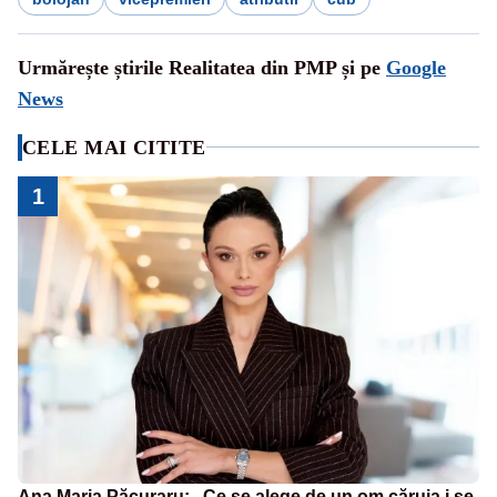
Urmărește știrile Realitatea din PMP și pe
Google
News
CELE MAI CITITE
1
Ana Maria Păcuraru: „Ce se alege de un om căruia i se