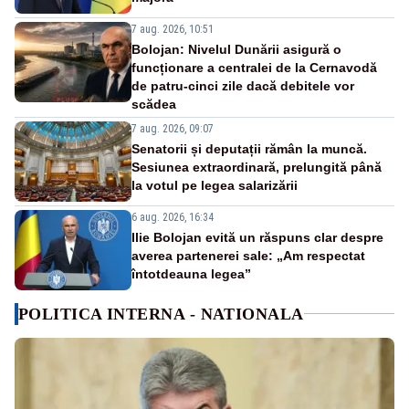
7 aug. 2026, 10:51
Bolojan: Nivelul Dunării asigură o
funcționare a centralei de la Cernavodă
de patru-cinci zile dacă debitele vor
scădea
7 aug. 2026, 09:07
Senatorii și deputații rămân la muncă.
Sesiunea extraordinară, prelungită până
la votul pe legea salarizării
6 aug. 2026, 16:34
Ilie Bolojan evită un răspuns clar despre
averea partenerei sale: „Am respectat
întotdeauna legea”
POLITICA INTERNA - NATIONALA