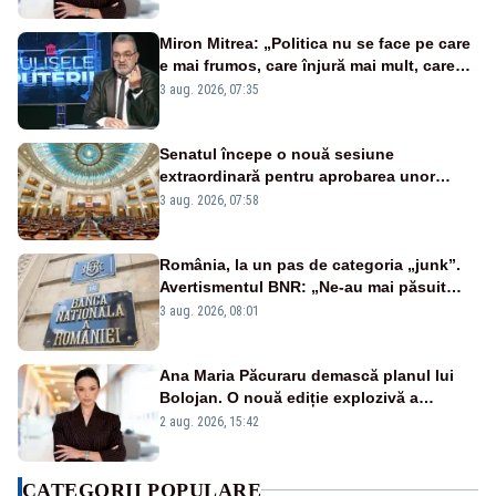
Miron Mitrea: „Politica nu se face pe care
e mai frumos, care înjură mai mult, care
țipă mai tare, ci pe proiecte”
3 aug. 2026, 07:35
Senatul începe o nouă sesiune
extraordinară pentru aprobarea unor
jaloane din PNRR
3 aug. 2026, 07:58
România, la un pas de categoria „junk”.
Avertismentul BNR: „Ne-au mai păsuit
pentru câteva luni”
3 aug. 2026, 08:01
Ana Maria Păcuraru demască planul lui
Bolojan. O nouă ediție explozivă a
emisiunii „Miza Zilei” la Realitatea PLUS
2 aug. 2026, 15:42
CATEGORII POPULARE