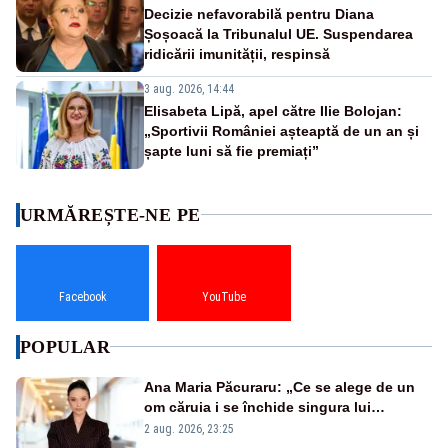
Decizie nefavorabilă pentru Diana
Șoșoacă la Tribunalul UE. Suspendarea
ridicării imunității, respinsă
3 aug. 2026, 14:44
Elisabeta Lipă, apel către Ilie Bolojan:
„Sportivii României așteaptă de un an și
șapte luni să fie premiați”
URMĂREȘTE-NE PE
Facebook
YouTube
POPULAR
Ana Maria Păcuraru: „Ce se alege de un
om căruia i se închide singura lui
portiță?”
2 aug. 2026, 23:25