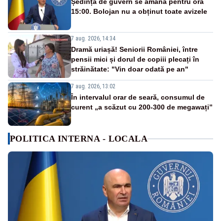
Ședința de guvern se amână pentru ora
15:00. Bolojan nu a obținut toate avizele
7 aug. 2026, 14:34
Dramă uriașă! Seniorii României, între
pensii mici și dorul de copiii plecați în
străinătate: "Vin doar odată pe an"
7 aug. 2026, 13:02
În intervalul orar de seară, consumul de
curent „a scăzut cu 200-300 de megawați”
POLITICA INTERNA - LOCALA