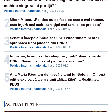
închide singura lui portiță?”
Politica Interna - nationala
·
2 aug. 2026, 23:25
2
Miron Mitrea: „Politica nu se face pe care e mai frumos,
care înjură mai mult, care țipă mai tare, ci pe proiecte”
Politica Interna - nationala
-
3 aug. 2026, 07:35
3
Senatul începe o nouă sesiune extraordinară pentru
aprobarea unor jaloane din PNRR
Politica Interna - nationala
-
3 aug. 2026, 07:58
4
România, la un pas de categoria „junk”. Avertismentul
BNR: „Ne-au mai păsuit pentru câteva luni”
Politica Interna - nationala
-
3 aug. 2026, 08:01
5
Ana Maria Păcuraru demască planul lui Bolojan. O nouă
ediție explozivă a emisiunii „Miza Zilei” la Realitatea
PLUS
Politica Interna - nationala
-
2 aug. 2026, 15:42
ACTUALITATE