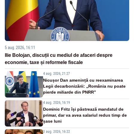
5 aug. 2026, 16:11
Ilie Bolojan, discuții cu mediul de afaceri despre
economie, taxe și reformele fiscale
4 aug. 2026, 21:27
Nicușor Dan amenință cu reexaminarea
Legii decarbonizării: „România nu poate
pierde miliarde din PNRR”
4 aug. 2026, 16:19
Dominic Fritz își păstrează mandatul de
primar, dar va avea salariul redus timp de
șase luni
3 aug. 2026, 16:22