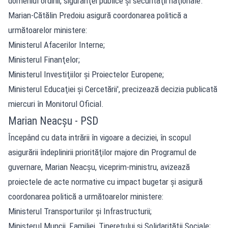
domeniul ordinii, siguranţei publice şi securităţii naţionale.
Marian-Cătălin Predoiu asigură coordonarea politică a
următoarelor ministere:
Ministerul Afacerilor Interne;
Ministerul Finanţelor;
Ministerul Investiţiilor şi Proiectelor Europene;
Ministerul Educaţiei şi Cercetării', precizează decizia publicată
miercuri în Monitorul Oficial.
Marian Neacşu - PSD
Începând cu data intrării în vigoare a deciziei, în scopul
asigurării îndeplinirii priorităţilor majore din Programul de
guvernare, Marian Neacşu, viceprim-ministru, avizează
proiectele de acte normative cu impact bugetar şi asigură
coordonarea politică a următoarelor ministere:
Ministerul Transporturilor şi Infrastructurii;
Ministerul Muncii, Familiei, Tineretului şi Solidarităţii Sociale;