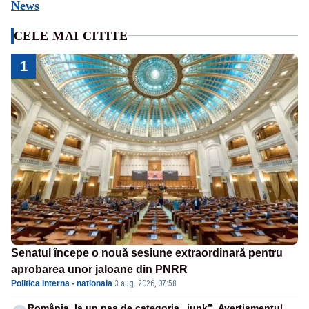
News
CELE MAI CITITE
1
Senatul începe o nouă sesiune extraordinară pentru
aprobarea unor jaloane din PNRR
Politica Interna - nationala
·
3 aug. 2026, 07:58
România, la un pas de categoria „junk”. Avertismentul