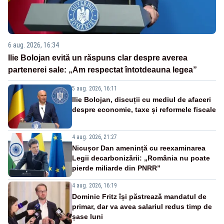
6 aug. 2026, 16:34
Ilie Bolojan evită un răspuns clar despre averea
partenerei sale: „Am respectat întotdeauna legea”
5 aug. 2026, 16:11
Ilie Bolojan, discuții cu mediul de afaceri
despre economie, taxe și reformele fiscale
4 aug. 2026, 21:27
Nicușor Dan amenință cu reexaminarea
Legii decarbonizării: „România nu poate
pierde miliarde din PNRR”
4 aug. 2026, 16:19
Dominic Fritz își păstrează mandatul de
primar, dar va avea salariul redus timp de
șase luni