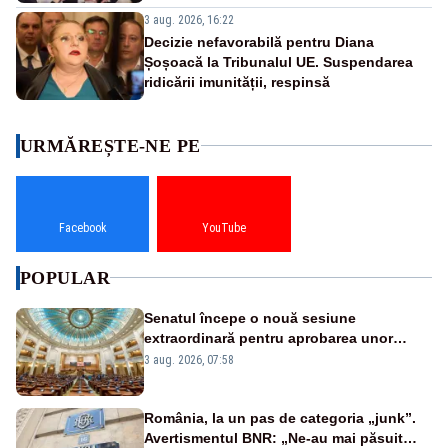
3 aug. 2026, 16:22
Decizie nefavorabilă pentru Diana
Șoșoacă la Tribunalul UE. Suspendarea
ridicării imunității, respinsă
URMĂREȘTE-NE PE
Facebook
YouTube
POPULAR
Senatul începe o nouă sesiune
extraordinară pentru aprobarea unor
jaloane din PNRR
3 aug. 2026, 07:58
România, la un pas de categoria „junk”.
Avertismentul BNR: „Ne-au mai păsuit