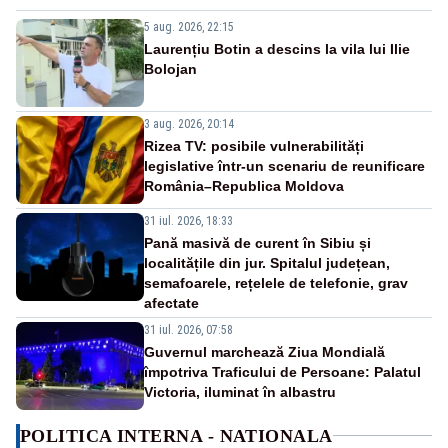
5 aug. 2026, 22:15
Laurențiu Botin a descins la vila lui Ilie
Bolojan
3 aug. 2026, 20:14
Rizea TV: posibile vulnerabilități
legislative într-un scenariu de reunificare
România–Republica Moldova
31 iul. 2026, 18:33
Pană masivă de curent în Sibiu și
localitățile din jur. Spitalul județean,
semafoarele, rețelele de telefonie, grav
afectate
31 iul. 2026, 07:58
Guvernul marchează Ziua Mondială
împotriva Traficului de Persoane: Palatul
Victoria, iluminat în albastru
POLITICA INTERNA - NATIONALA