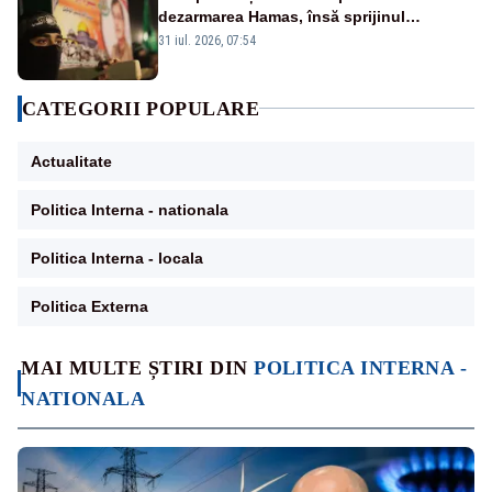
dezarmarea Hamas, însă sprijinul
Israelului rămâne incert
31 iul. 2026, 07:54
CATEGORII POPULARE
Actualitate
Politica Interna - nationala
Politica Interna - locala
Politica Externa
MAI MULTE ȘTIRI DIN
POLITICA INTERNA -
NATIONALA