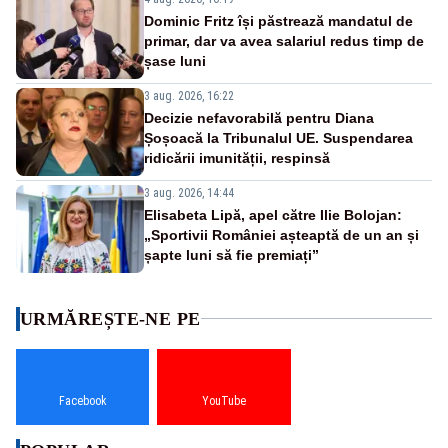
Dominic Fritz își păstrează mandatul de
primar, dar va avea salariul redus timp de
șase luni
3 aug. 2026, 16:22
Decizie nefavorabilă pentru Diana
Șoșoacă la Tribunalul UE. Suspendarea
ridicării imunității, respinsă
3 aug. 2026, 14:44
Elisabeta Lipă, apel către Ilie Bolojan:
„Sportivii României așteaptă de un an și
șapte luni să fie premiați”
URMĂREȘTE-NE PE
Facebook
YouTube