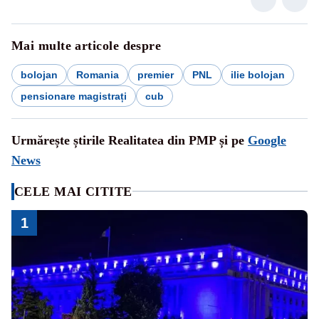
Mai multe articole despre
bolojan
Romania
premier
PNL
ilie bolojan
pensionare magistrați
cub
Urmărește știrile Realitatea din PMP și pe
Google
News
CELE MAI CITITE
1