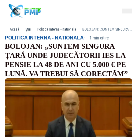
Acasă
Știri
Politica Interna - nationala
BOLOJAN: „SUNTEM SINGURA ȚARĂ UNDE JUDECĂTORII IES LA PENSIE LA 48 DE ANI CU 5.000 € PE LUNĂ. VA TREBUI SĂ CORECTĂM”
·
POLITICA INTERNA - NATIONALA
1 min citire
BOLOJAN: „SUNTEM SINGURA
ȚARĂ UNDE JUDECĂTORII IES LA
PENSIE LA 48 DE ANI CU 5.000 € PE
LUNĂ. VA TREBUI SĂ CORECTĂM”