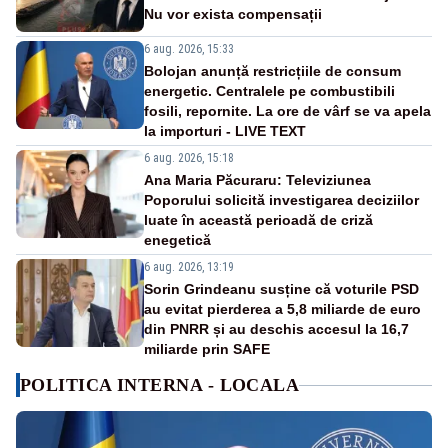
Nu vor exista compensații
6 aug. 2026, 15:33
Bolojan anunță restricțiile de consum
energetic. Centralele pe combustibili
fosili, repornite. La ore de vârf se va apela
la importuri - LIVE TEXT
6 aug. 2026, 15:18
Ana Maria Păcuraru: Televiziunea
Poporului solicită investigarea deciziilor
luate în această perioadă de criză
enegetică
6 aug. 2026, 13:19
Sorin Grindeanu susține că voturile PSD
au evitat pierderea a 5,8 miliarde de euro
din PNRR și au deschis accesul la 16,7
miliarde prin SAFE
POLITICA INTERNA - LOCALA