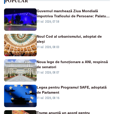
POPULAR
Guvernul marchează Ziua Mondială
împotriva Traficului de Persoane: Palatul
Victoria, iluminat în albastru
31 iul. 2026, 07:58
Noul Cod al urbanismului, adoptat de
aleși
31 iul. 2026, 08:03
Noua lege de funcționare a ANI, respinsă
de senatori
31 iul. 2026, 08:07
Legea pentru Programul SAFE, adoptată
de Parlament
31 iul. 2026, 08:16
Trump anunță un acord pentru