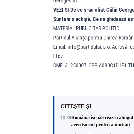
Georgescu.
VEZI ȘI
De ce s-au aliat Călin Georg
Suntem o echipă. Ce ne ghidează est
MATERIAL PUBLICITAR POLITIC
Partidul Alianța pentru Unirea Români
Email:
info@partidulaur.ro
, Adresă: co
Ilfov
CMF: 31250007, CPP A0B0C1D1E1 TU
CITEȘTE ȘI
România își păstrează ratingul 
10:38
avertisment pentru autorități