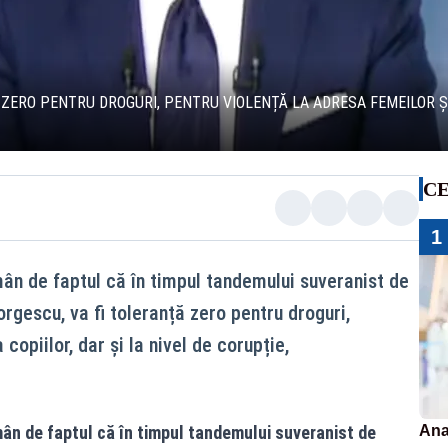
 ZERO PENTRU DROGURI, PENTRU VIOLENȚĂ LA ADRESA FEMEILOR ȘI
CE
1
n de faptul că în timpul tandemului suveranist de
rgescu, va fi toleranță zero pentru droguri,
 copiilor, dar și la nivel de corupție,
ân de faptul că în timpul tandemului suveranist de
Ana