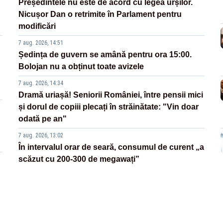
Președintele nu este de acord cu legea urșilor.
Nicușor Dan o retrimite în Parlament pentru
modificări
7 aug. 2026, 14:51
Ședința de guvern se amână pentru ora 15:00.
Bolojan nu a obținut toate avizele
7 aug. 2026, 14:34
Dramă uriașă! Seniorii României, între pensii mici
și dorul de copiii plecați în străinătate: "Vin doar
odată pe an"
7 aug. 2026, 13:02
În intervalul orar de seară, consumul de curent „a
scăzut cu 200-300 de megawați”