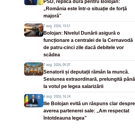
PSD, replică dură pentru Bolojan:
„România este într-o situație de forță
majoră”
7 aug. 2026, 10:51
Bolojan: Nivelul Dunării asigură o
funcționare a centralei de la Cernavodă
de patru-cinci zile dacă debitele vor
scădea
7 aug. 2026, 09:07
Senatorii și deputații rămân la muncă.
Sesiunea extraordinară, prelungită până
la votul pe legea salarizării
6 aug. 2026, 16:34
Ilie Bolojan evită un răspuns clar despre
averea partenerei sale: „Am respectat
întotdeauna legea”