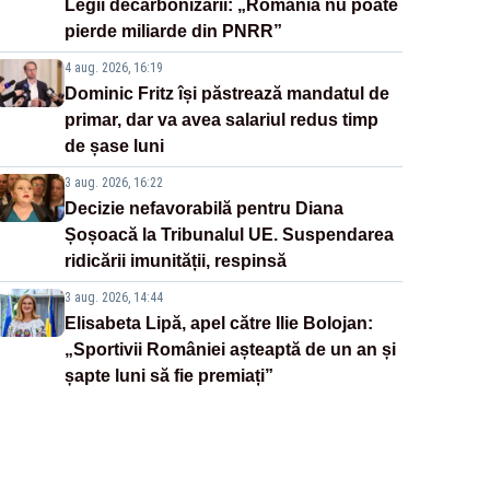
Legii decarbonizării: „România nu poate
pierde miliarde din PNRR”
4 aug. 2026, 16:19
Dominic Fritz își păstrează mandatul de
primar, dar va avea salariul redus timp
de șase luni
3 aug. 2026, 16:22
Decizie nefavorabilă pentru Diana
Șoșoacă la Tribunalul UE. Suspendarea
ridicării imunității, respinsă
3 aug. 2026, 14:44
Elisabeta Lipă, apel către Ilie Bolojan:
„Sportivii României așteaptă de un an și
șapte luni să fie premiați”