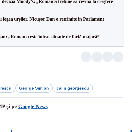
decizia Moody’s: „România trebuie să revină la creștere
u legea urșilor. Nicușor Dan o retrimite în Parlament
an: „România este într-o situație de forță majoră”
drescu
George Simion
calin georgescu
MP și pe
Google News