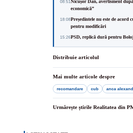
Nicușor Dan, avertisment după 
08:51
economică”
Președintele nu este de acord c
18:08
pentru modificări
PSD, replică dură pentru Boloj
15:26
Distribuie articolul
Mai multe articole despre
recomandare
cub
anca alexan
Urmărește știrile Realitatea din P