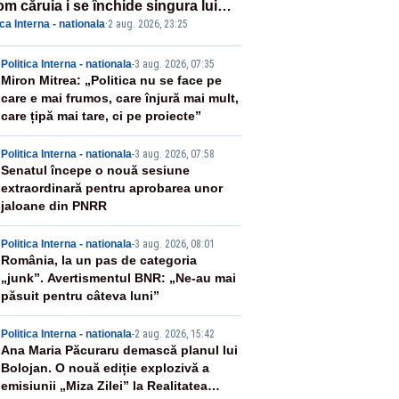
om căruia i se închide singura lui
ica Interna - nationala
·
2 aug. 2026, 23:25
tiță?”
2
Politica Interna - nationala
-
3 aug. 2026, 07:35
Miron Mitrea: „Politica nu se face pe
care e mai frumos, care înjură mai mult,
care țipă mai tare, ci pe proiecte”
3
Politica Interna - nationala
-
3 aug. 2026, 07:58
Senatul începe o nouă sesiune
extraordinară pentru aprobarea unor
jaloane din PNRR
4
Politica Interna - nationala
-
3 aug. 2026, 08:01
România, la un pas de categoria
„junk”. Avertismentul BNR: „Ne-au mai
păsuit pentru câteva luni”
5
Politica Interna - nationala
-
2 aug. 2026, 15:42
Ana Maria Păcuraru demască planul lui
Bolojan. O nouă ediție explozivă a
emisiunii „Miza Zilei” la Realitatea