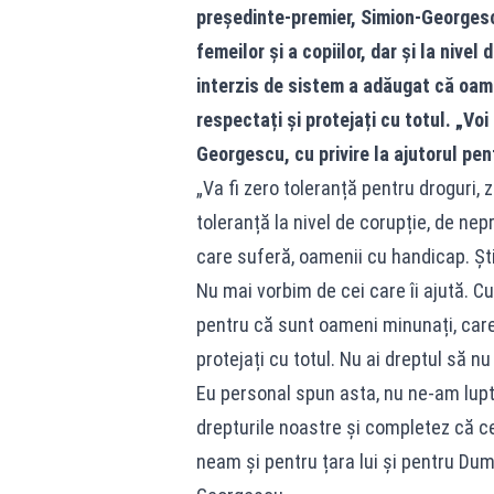
președinte-premier, Simion-Georgescu
femeilor și a copiilor, dar și la nive
interzis de sistem a adăugat că oamen
respectați și protejați cu totul. „Voi 
Georgescu, cu privire la ajutorul pen
„Va fi zero toleranță pentru droguri, z
toleranță la nivel de corupție, de nep
care suferă, oamenii cu handicap. Șt
Nu mai vorbim de cei care îi ajută. Cu 
pentru că sunt oameni minunați, care 
protejați cu totul. Nu ai dreptul să nu 
Eu personal spun asta, nu ne-am lupt
drepturile noastre și completez că cel
neam și pentru țara lui și pentru Dumn