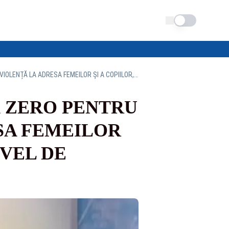
Schimba tema
CĂLIN GEORGESCU: ”VA FI TOLERANȚĂ ZERO PENTRU DROGURI, PENTRU VIOLENȚĂ LA ADRESA FEMEILOR ȘI A COPIILOR, ZERO TOLERANȚĂ LA NIVEL DE CORUPȚIE ȘI NEPOTISM”
Ă ZERO PENTRU
SA FEMEILOR
IVEL DE