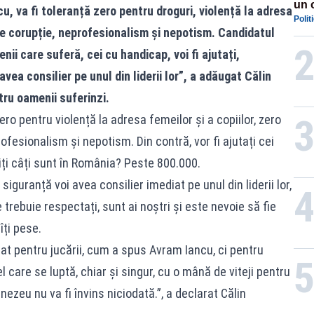
un 
, va fi toleranță zero pentru droguri, violență la adresa
Polit
por
l de corupție, neprofesionalism și nepotism. Candidatul
ii care suferă, cei cu handicap, voi fi ajutați,
avea consilier pe unul din liderii lor”, a adăugat Călin
tru oamenii suferinzi.
ero pentru violență la adresa femeilor și a copiilor, zero
rofesionalism și nepotism. Din contră, vor fi ajutați cei
iți câți sunt în România? Peste 800.000.
siguranță voi avea consilier imediat pe unul din liderii lor,
trebuie respectați, sunt ai noștri și este nevoie să fie
îți pese.
at pentru jucării, cum a spus Avram Iancu, ci pentru
 care se luptă, chiar și singur, cu o mână de viteji pentru
ezeu nu va fi învins niciodată.”, a declarat Călin