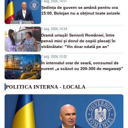
7 aug. 2026, 14:51
Ședința de guvern se amână pentru ora
15:00. Bolojan nu a obținut toate avizele
7 aug. 2026, 14:34
Dramă uriașă! Seniorii României, între
pensii mici și dorul de copiii plecați în
străinătate: "Vin doar odată pe an"
7 aug. 2026, 13:02
În intervalul orar de seară, consumul de
curent „a scăzut cu 200-300 de megawați”
POLITICA INTERNA - LOCALA