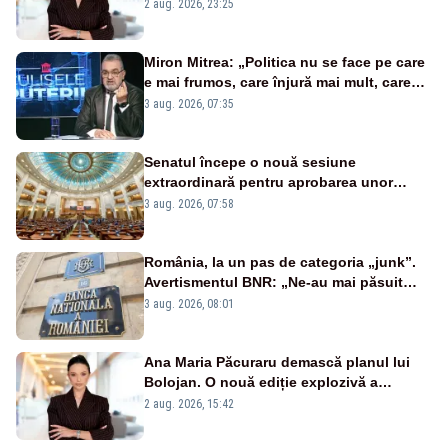
portiță?”
2 aug. 2026, 23:25
Miron Mitrea: „Politica nu se face pe care
e mai frumos, care înjură mai mult, care
țipă mai tare, ci pe proiecte”
3 aug. 2026, 07:35
Senatul începe o nouă sesiune
extraordinară pentru aprobarea unor
jaloane din PNRR
3 aug. 2026, 07:58
România, la un pas de categoria „junk”.
Avertismentul BNR: „Ne-au mai păsuit
pentru câteva luni”
3 aug. 2026, 08:01
Ana Maria Păcuraru demască planul lui
Bolojan. O nouă ediție explozivă a
emisiunii „Miza Zilei” la Realitatea PLUS
2 aug. 2026, 15:42