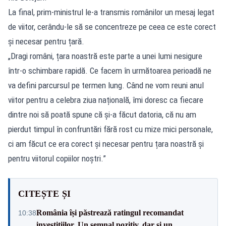
La final, prim-ministrul le-a transmis românilor un mesaj legat
de viitor, cerându-le să se concentreze pe ceea ce este corect
și necesar pentru țară.
„Dragi români, țara noastră este parte a unei lumi nesigure
într-o schimbare rapidă. Ce facem în următoarea perioadă ne
va defini parcursul pe termen lung. Când ne vom reuni anul
viitor pentru a celebra ziua națională, îmi doresc ca fiecare
dintre noi să poată spune că și-a făcut datoria, că nu am
pierdut timpul în confruntări fără rost cu mize mici personale,
ci am făcut ce era corect și necesar pentru țara noastră și
pentru viitorul copiilor noștri.”
CITEȘTE ȘI
România își păstrează ratingul recomandat
10:38
investițiilor. Un semnal pozitiv, dar și un