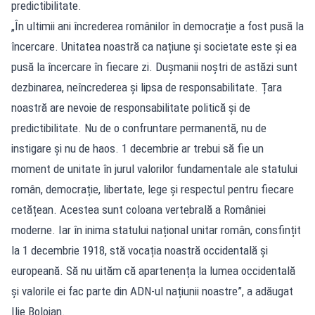
predictibilitate.
„În ultimii ani încrederea românilor în democrație a fost pusă la
încercare. Unitatea noastră ca națiune și societate este și ea
pusă la încercare în fiecare zi. Dușmanii noștri de astăzi sunt
dezbinarea, neîncrederea și lipsa de responsabilitate. Țara
noastră are nevoie de responsabilitate politică și de
predictibilitate. Nu de o confruntare permanentă, nu de
instigare și nu de haos. 1 decembrie ar trebui să fie un
moment de unitate în jurul valorilor fundamentale ale statului
român, democrație, libertate, lege și respectul pentru fiecare
cetățean. Acestea sunt coloana vertebrală a României
moderne. Iar în inima statului național unitar român, consfințit
la 1 decembrie 1918, stă vocația noastră occidentală și
europeană. Să nu uităm că apartenența la lumea occidentală
și valorile ei fac parte din ADN-ul națiunii noastre”, a adăugat
Ilie Bolojan.