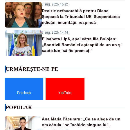
3 aug. 2026, 16:22
Decizie nefavorabilă pentru Diana
Șoșoacă la Tribunalul UE. Suspendarea
ridicării imunității, respinsă
3 aug. 2026, 14:44
Elisabeta Lipă, apel către Ilie Bolojan:
„Sportivii României așteaptă de un an și
șapte luni să fie premiați”
URMĂREȘTE-NE PE
Facebook
YouTube
POPULAR
Ana Maria Păcuraru: „Ce se alege de un
om căruia i se închide singura lui