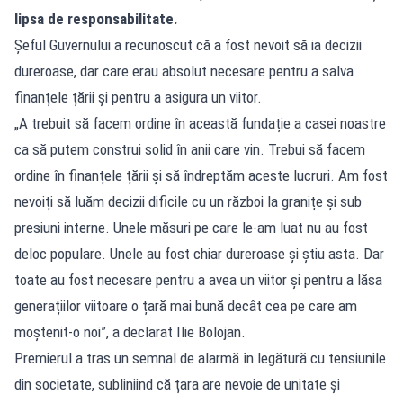
lipsa de responsabilitate.
Șeful Guvernului a recunoscut că a fost nevoit să ia decizii
dureroase, dar care erau absolut necesare pentru a salva
finanțele țării și pentru a asigura un viitor.
„A trebuit să facem ordine în această fundație a casei noastre
ca să putem construi solid în anii care vin. Trebui să facem
ordine în finanțele țării și să îndreptăm aceste lucruri. Am fost
nevoiți să luăm decizii dificile cu un război la granițe și sub
presiuni interne. Unele măsuri pe care le-am luat nu au fost
deloc populare. Unele au fost chiar dureroase și știu asta. Dar
toate au fost necesare pentru a avea un viitor și pentru a lăsa
generațiilor viitoare o țară mai bună decât cea pe care am
moștenit-o noi”, a declarat Ilie Bolojan.
Premierul a tras un semnal de alarmă în legătură cu tensiunile
din societate, subliniind că țara are nevoie de unitate și