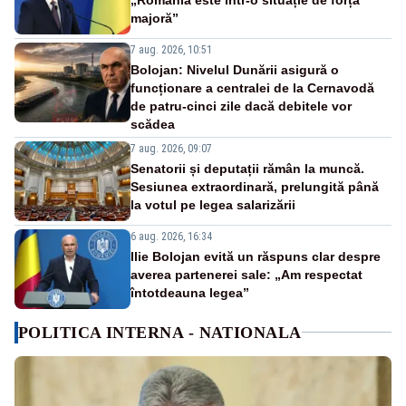
majoră”
7 aug. 2026, 10:51
Bolojan: Nivelul Dunării asigură o
funcționare a centralei de la Cernavodă
de patru-cinci zile dacă debitele vor
scădea
7 aug. 2026, 09:07
Senatorii și deputații rămân la muncă.
Sesiunea extraordinară, prelungită până
la votul pe legea salarizării
6 aug. 2026, 16:34
Ilie Bolojan evită un răspuns clar despre
averea partenerei sale: „Am respectat
întotdeauna legea”
POLITICA INTERNA - NATIONALA