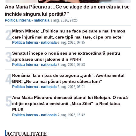
Ana Maria Păcuraru: „Ce se alege de un om căruia i se
închide singura lui portiță?”
Politica Interna - nationala
·
2 aug. 2026, 23:25
2
Miron Mitrea: „Politica nu se face pe care e mai frumos,
care înjură mai mult, care țipă mai tare, ci pe proiecte”
Politica Interna - nationala
-
3 aug. 2026, 07:35
3
Senatul începe o nouă sesiune extraordinară pentru
aprobarea unor jaloane din PNRR
Politica Interna - nationala
-
3 aug. 2026, 07:58
4
România, la un pas de categoria „junk”. Avertismentul
BNR: „Ne-au mai păsuit pentru câteva luni”
Politica Interna - nationala
-
3 aug. 2026, 08:01
5
Ana Maria Păcuraru demască planul lui Bolojan. O nouă
ediție explozivă a emisiunii „Miza Zilei” la Realitatea
PLUS
Politica Interna - nationala
-
2 aug. 2026, 15:42
ACTUALITATE