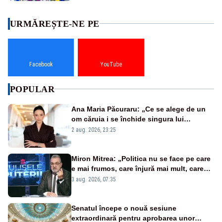
URMĂREȘTE-NE PE
Facebook
YouTube
POPULAR
Ana Maria Păcuraru: „Ce se alege de un
om căruia i se închide singura lui
portiță?”
2 aug. 2026, 23:25
Miron Mitrea: „Politica nu se face pe care
e mai frumos, care înjură mai mult, care
țipă mai tare, ci pe proiecte”
3 aug. 2026, 07:35
Senatul începe o nouă sesiune
extraordinară pentru aprobarea unor