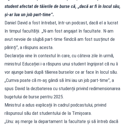
student afectat de tăierile de burse că, „dacă ar fi în locul său,
și-ar lua un job part-time”.
Daniel David a fost întrebat, într-un podcast, dacă el a lucrat
în timpul facultății. „N-am fost angajat în facultate. N-am
avut nevoie de slujbă part-time fiindcă am fost susținut de
părinți”, a răspuns acesta.
Declarația vine în contextul în care, cu câteva zile în urmă,
ministrul Educației i-a răspuns unui student îngrijorat că nu îi
vor ajunge banii după tăierea burselor ce ar face în locul său.
„Cumva poate că m-aș gândi să îmi iau un job part-time”, a
spus David la dezbaterea cu studenții privind redimensionarea
bugetului de burse pentru 2025.
Ministrul a adus explicații în cadrul podcastului, privind
răspunsul său dat studentului de la Timișoara.
„Unu: aș merge la departament la facultate și să întreb dacă