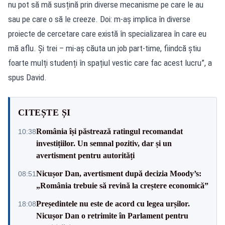
nu pot să mă susțină prin diverse mecanisme pe care le au
sau pe care o să le creeze. Doi: m-aș implica în diverse
proiecte de cercetare care există în specializarea în care eu
mă aflu. Și trei – mi-aș căuta un job part-time, fiindcă știu
foarte mulți studenți în spațiul vestic care fac acest lucru”, a
spus David.
CITEȘTE ȘI
România își păstrează ratingul recomandat
10:38
investițiilor. Un semnal pozitiv, dar și un
avertisment pentru autorități
Nicușor Dan, avertisment după decizia Moody’s:
08:51
„România trebuie să revină la creștere economică”
Președintele nu este de acord cu legea urșilor.
18:08
Nicușor Dan o retrimite în Parlament pentru