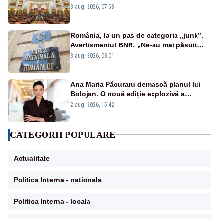
jaloane din PNRR
3 aug. 2026, 07:58
România, la un pas de categoria „junk”.
Avertismentul BNR: „Ne-au mai păsuit
pentru câteva luni”
3 aug. 2026, 08:01
Ana Maria Păcuraru demască planul lui
Bolojan. O nouă ediție explozivă a
emisiunii „Miza Zilei” la Realitatea PLUS
2 aug. 2026, 15:42
CATEGORII POPULARE
Actualitate
Politica Interna - nationala
Politica Interna - locala