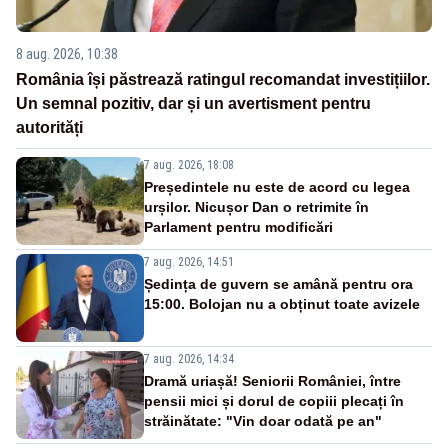
8 aug. 2026, 10:38
România își păstrează ratingul recomandat investițiilor.
Un semnal pozitiv, dar și un avertisment pentru
autorități
7 aug. 2026, 18:08
Președintele nu este de acord cu legea
urșilor. Nicușor Dan o retrimite în
Parlament pentru modificări
7 aug. 2026, 14:51
Ședința de guvern se amână pentru ora
15:00. Bolojan nu a obținut toate avizele
7 aug. 2026, 14:34
Dramă uriașă! Seniorii României, între
pensii mici și dorul de copiii plecați în
străinătate: "Vin doar odată pe an"