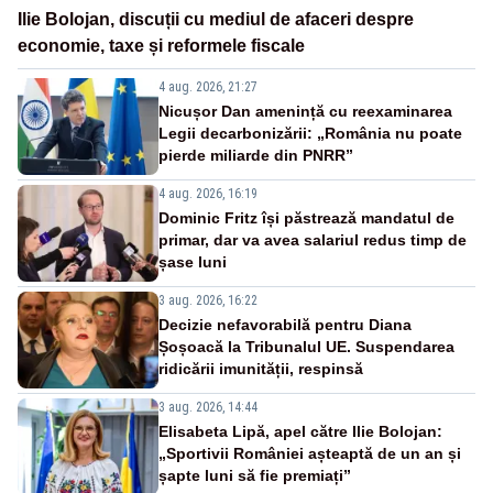
Ilie Bolojan, discuții cu mediul de afaceri despre
economie, taxe și reformele fiscale
4 aug. 2026, 21:27
Nicușor Dan amenință cu reexaminarea
Legii decarbonizării: „România nu poate
pierde miliarde din PNRR”
4 aug. 2026, 16:19
Dominic Fritz își păstrează mandatul de
primar, dar va avea salariul redus timp de
șase luni
3 aug. 2026, 16:22
Decizie nefavorabilă pentru Diana
Șoșoacă la Tribunalul UE. Suspendarea
ridicării imunității, respinsă
3 aug. 2026, 14:44
Elisabeta Lipă, apel către Ilie Bolojan:
„Sportivii României așteaptă de un an și
șapte luni să fie premiați”