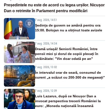
Președintele nu este de acord cu legea urșilor. Nicușor
Dan o retrimite în Parlament pentru modificări
7 aug. 2026, 14:51
Ședința de guvern se amână pentru ora
15:00. Bolojan nu a obținut toate avizele
7 aug. 2026, 14:34
Dramă uriașă! Seniorii României, între
pensii mici și dorul de copiii plecați în
străinătate: "Vin doar odată pe an"
7 aug. 2026, 13:02
În intervalul orar de seară, consumul de
curent „a scăzut cu 200-300 de megawați”
7 aug. 2026, 12:09
Luis Lazarus, după ce Nicușor Dan a
invocat perspectiva trecerii României la
euro: „Moneda națională înseamnă