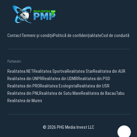
Contact
Termeni și condiții
Politică de confidențialitate
Cod de conduită
Parteneri:
Realitatea.NET
Realitatea Sportiva
Realitatea Star
Realitatea din AUR
Realitatea din UNPR
Realitatea din UDMR
Realitatea din PSD
Realitatea din PRO
Realitatea Ecologista
Realitatea din USR
Realitatea din PNL
Realitatea de Satu Mare
Realitatea de Bacau
Tabu
Realitatea de Mures
© 2026 PHG Media Invest LLC
Facebook
YouTube