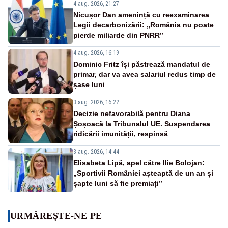
4 aug. 2026, 21:27
Nicușor Dan amenință cu reexaminarea
Legii decarbonizării: „România nu poate
pierde miliarde din PNRR”
4 aug. 2026, 16:19
Dominic Fritz își păstrează mandatul de
primar, dar va avea salariul redus timp de
șase luni
3 aug. 2026, 16:22
Decizie nefavorabilă pentru Diana
Șoșoacă la Tribunalul UE. Suspendarea
ridicării imunității, respinsă
3 aug. 2026, 14:44
Elisabeta Lipă, apel către Ilie Bolojan:
„Sportivii României așteaptă de un an și
șapte luni să fie premiați”
URMĂREȘTE-NE PE