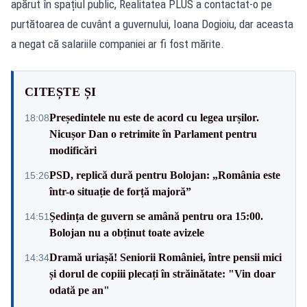
apărut în spațiul public, Realitatea PLUS a contactat-o pe
purtătoarea de cuvânt a guvernului, Ioana Dogioiu, dar aceasta
a negat că salariile companiei ar fi fost mărite.
CITEȘTE ȘI
Președintele nu este de acord cu legea urșilor.
18:08
Nicușor Dan o retrimite în Parlament pentru
modificări
PSD, replică dură pentru Bolojan: „România este
15:26
într-o situație de forță majoră”
Ședința de guvern se amână pentru ora 15:00.
14:51
Bolojan nu a obținut toate avizele
Dramă uriașă! Seniorii României, între pensii mici
14:34
și dorul de copiii plecați în străinătate: "Vin doar
odată pe an"