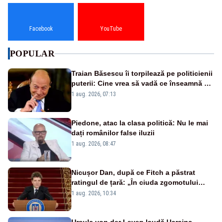
Facebook
YouTube
POPULAR
Traian Băsescu îi torpilează pe politicienii
puterii: Cine vrea să vadă ce înseamnă să
fii prost, se uită la România
1 aug. 2026, 07:13
Piedone, atac la clasa politică: Nu le mai
dați românilor false iluzii
1 aug. 2026, 08:47
Nicușor Dan, după ce Fitch a păstrat
ratingul de țară: „În ciuda zgomotului
politic, România funcționează”
1 aug. 2026, 10:34