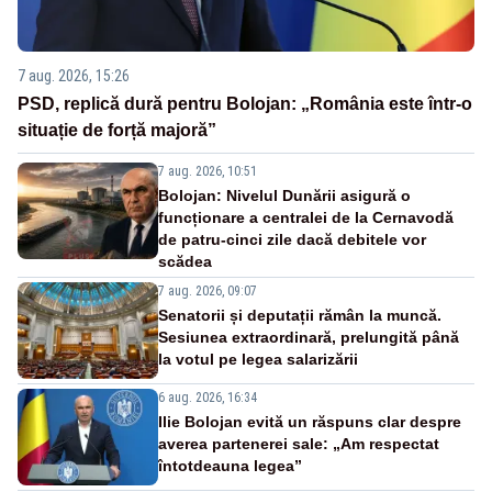
7 aug. 2026, 15:26
PSD, replică dură pentru Bolojan: „România este într-o
situație de forță majoră”
7 aug. 2026, 10:51
Bolojan: Nivelul Dunării asigură o
funcționare a centralei de la Cernavodă
de patru-cinci zile dacă debitele vor
scădea
7 aug. 2026, 09:07
Senatorii și deputații rămân la muncă.
Sesiunea extraordinară, prelungită până
la votul pe legea salarizării
6 aug. 2026, 16:34
Ilie Bolojan evită un răspuns clar despre
averea partenerei sale: „Am respectat
întotdeauna legea”