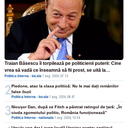
Traian Băsescu îi torpilează pe politicienii puterii: Cine
vrea să vadă ce înseamnă să fii prost, se uită la
Politica Interna - locala
·
1 aug. 2026, 07:13
România
2
Piedone, atac la clasa politică: Nu le mai dați românilor
false iluzii
Politica Interna - locala
-
1 aug. 2026, 08:47
3
Nicușor Dan, după ce Fitch a păstrat ratingul de țară: „În
ciuda zgomotului politic, România funcționează”
Politica Interna - nationala
-
1 aug. 2026, 10:34
Ursula von der Leyen laudă Ucraina pentru sprijinul