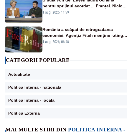
Ursula von der Leyen laudă Ucraina
pentru sprijinul acordat ... Franței. Nicio
reacție privind ajutorul energetic promis
1 aug. 2026, 11:59
României
România a scăpat de retrogradarea
economiei. Agenția Fitch menține ratingul
„BBB-” cu perspectivă negativă
1 aug. 2026, 06:48
CATEGORII POPULARE
Actualitate
Politica Interna - nationala
Politica Interna - locala
Politica Externa
MAI MULTE ȘTIRI DIN
POLITICA INTERNA -