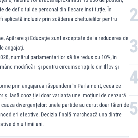
rest
ție de deficitul de personal din fiecare instituție. În
i aplicată inclusiv prin scăderea cheltuielilor pentru
e, Apărare și Educație sunt exceptate de la reducerea de
de angajați.
 2028, numărul parlamentarilor să fie redus cu 10%, în
rmând modificări și pentru circumscripțiile din Ilfov și
orme prin angajarea răspunderii în Parlament, ceea ce
 și lasă opoziției doar varianta unei moțiuni de cenzură.
 cauza divergențelor: unele partide au cerut doar tăieri de
concedieri efective. Decizia finală marchează una dintre
tive din ultimii ani.