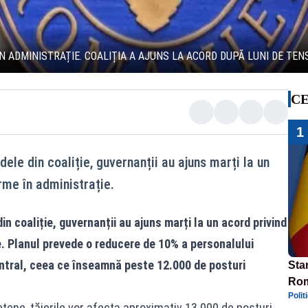
N ADMINISTRAȚIE. COALIȚIA A AJUNS LA ACORD DUPĂ LUNI DE TEN
CE
1
dele din coaliție, guvernanții au ajuns marți la un
rme în administrație.
in coaliție, guvernanții au ajuns marți la un acord privind
e. Planul prevede o reducere de 10% a personalului
central, ceea ce înseamnă peste 12.000 de posturi
Star
Rom
Polit
Bol
udețene, tăierile vor afecta aproximativ 13.000 de posturi,