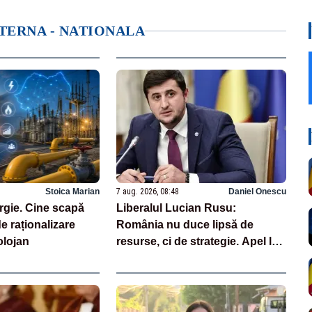
NTERNA - NATIONALA
Stoica Marian
7 aug. 2026, 08:48
Daniel Onescu
rgie. Cine scapă
Liberalul Lucian Rusu:
e raționalizare
România nu duce lipsă de
lojan
resurse, ci de strategie. Apel la
investiții majore în energie pe
termen lung