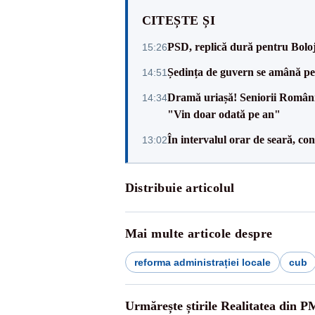
CITEȘTE ȘI
PSD, replică dură pentru Boloj
15:26
Ședința de guvern se amână pen
14:51
Dramă uriașă! Seniorii României,
14:34
"Vin doar odată pe an"
În intervalul orar de seară, c
13:02
Distribuie articolul
Mai multe articole despre
reforma administrației locale
cub
Urmărește știrile Realitatea din P