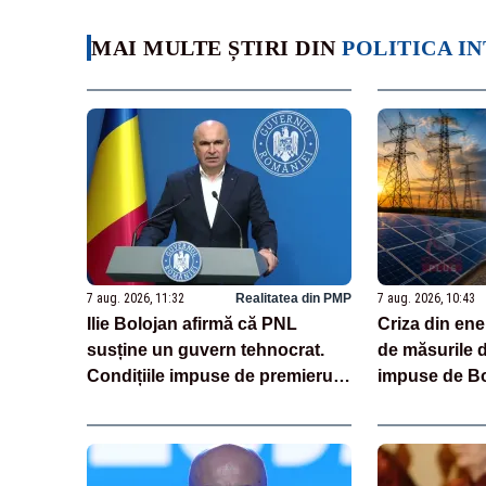
MAI MULTE ȘTIRI DIN
POLITICA I
7 aug. 2026, 11:32
Realitatea din PMP
7 aug. 2026, 10:43
Ilie Bolojan afirmă că PNL
Criza din ene
susține un guvern tehnocrat.
de măsurile d
Condițiile impuse de premierul
impuse de Bo
demis