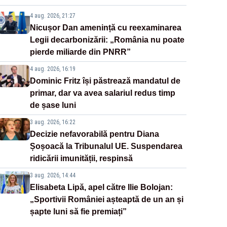
4 aug. 2026, 21:27
Nicușor Dan amenință cu reexaminarea
Legii decarbonizării: „România nu poate
pierde miliarde din PNRR”
4 aug. 2026, 16:19
Dominic Fritz își păstrează mandatul de
primar, dar va avea salariul redus timp
de șase luni
3 aug. 2026, 16:22
Decizie nefavorabilă pentru Diana
Șoșoacă la Tribunalul UE. Suspendarea
ridicării imunității, respinsă
3 aug. 2026, 14:44
Elisabeta Lipă, apel către Ilie Bolojan:
„Sportivii României așteaptă de un an și
șapte luni să fie premiați”