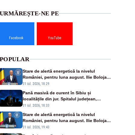
URMĂREȘTE-NE PE
Facebook
YouTube
POPULAR
Stare de alertă energetică la nivelul
României, pentru luna august. Ilie Bolojan
a anunțat importuri și posibile restricții –
31 iul. 2026, 18:29
VIDEO
Pană masivă de curent în Sibiu și
localitățile din jur. Spitalul județean,
semafoarele, rețelele de telefonie, grav
31 iul. 2026, 18:33
afectate
Stare de alertă energetică la nivelul
României, pentru luna august. Ilie Bolojan
a anunțat importuri și posibile restricții –
31 iul. 2026, 19:43
VIDEO