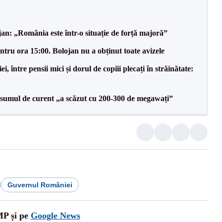
an: „România este într-o situație de forță majoră”
tru ora 15:00. Bolojan nu a obținut toate avizele
 între pensii mici și dorul de copiii plecați în străinătate:
onsumul de curent „a scăzut cu 200-300 de megawați”
Guvernul României
MP și pe
Google News