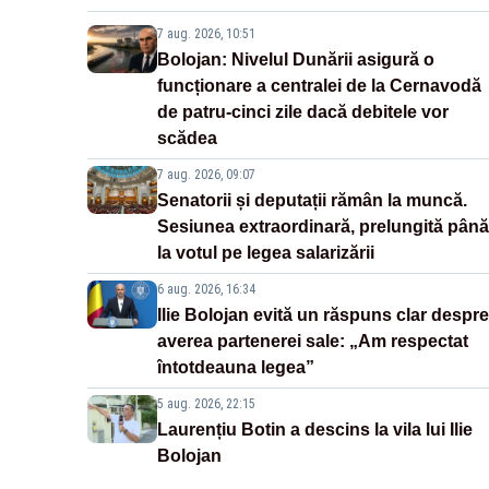
7 aug. 2026, 10:51
Bolojan: Nivelul Dunării asigură o
funcționare a centralei de la Cernavodă
de patru-cinci zile dacă debitele vor
scădea
7 aug. 2026, 09:07
Senatorii și deputații rămân la muncă.
Sesiunea extraordinară, prelungită până
la votul pe legea salarizării
6 aug. 2026, 16:34
Ilie Bolojan evită un răspuns clar despre
averea partenerei sale: „Am respectat
întotdeauna legea”
5 aug. 2026, 22:15
Laurențiu Botin a descins la vila lui Ilie
Bolojan