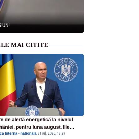
SIUNI
LE MAI CITITE
e de alertă energetică la nivelul
âniei, pentru luna august. Ilie
ica Interna - nationala
·
31 iul. 2026, 18:29
ojan a anunțat importuri și posibile