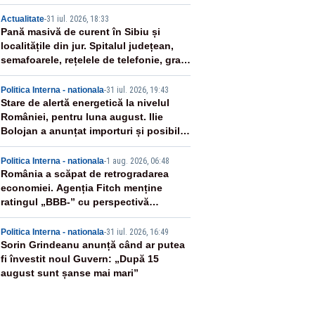
ricții – VIDEO
2
Actualitate
-
31 iul. 2026, 18:33
Pană masivă de curent în Sibiu și
localitățile din jur. Spitalul județean,
semafoarele, rețelele de telefonie, grav
afectate
3
Politica Interna - nationala
-
31 iul. 2026, 19:43
Stare de alertă energetică la nivelul
României, pentru luna august. Ilie
Bolojan a anunțat importuri și posibile
restricții – VIDEO
4
Politica Interna - nationala
-
1 aug. 2026, 06:48
România a scăpat de retrogradarea
economiei. Agenția Fitch menține
ratingul „BBB-” cu perspectivă
negativă
5
Politica Interna - nationala
-
31 iul. 2026, 16:49
Sorin Grindeanu anunță când ar putea
fi învestit noul Guvern: „După 15
august sunt șanse mai mari”