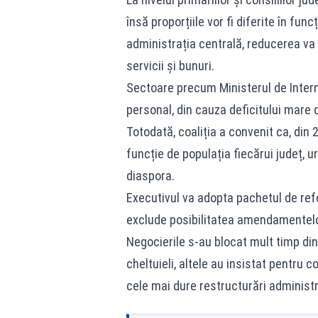
însă proporțiile vor fi diferite în func
administrația centrală, reducerea va f
servicii și bunuri.
Sectoare precum Ministerul de Intern
personal, din cauza deficitului mare 
Totodată, coaliția a convenit ca, din
funcție de populația fiecărui județ, u
diaspora.
Executivul va adopta pachetul de ref
exclude posibilitatea amendamentelor
Negocierile s-au blocat mult timp din
cheltuieli, altele au insistat pentru 
cele mai dure restructurări administra