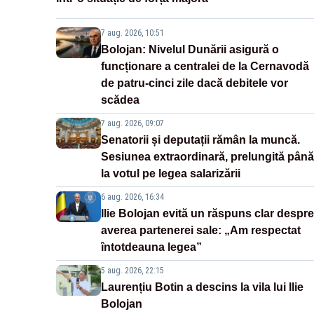
7 aug. 2026, 10:51
Bolojan: Nivelul Dunării asigură o
funcționare a centralei de la Cernavodă
de patru-cinci zile dacă debitele vor
scădea
7 aug. 2026, 09:07
Senatorii și deputații rămân la muncă.
Sesiunea extraordinară, prelungită până
la votul pe legea salarizării
6 aug. 2026, 16:34
Ilie Bolojan evită un răspuns clar despre
averea partenerei sale: „Am respectat
întotdeauna legea”
5 aug. 2026, 22:15
Laurențiu Botin a descins la vila lui Ilie
Bolojan