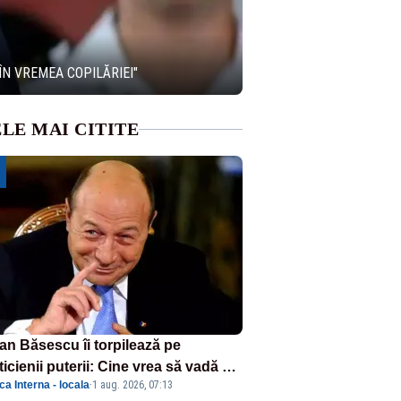
ÎN VREMEA COPILĂRIEI"
LE MAI CITITE
ian Băsescu îi torpilează pe
ticienii puterii: Cine vrea să vadă ce
ica Interna - locala
·
1 aug. 2026, 07:13
amnă să fii prost, se uită la