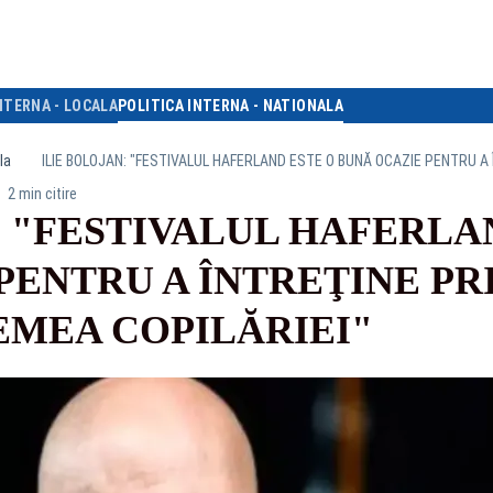
NTERNA - LOCALA
POLITICA INTERNA - NATIONALA
la
2 min citire
: "FESTIVALUL HAFERLA
PENTRU A ÎNTREŢINE PR
EMEA COPILĂRIEI"