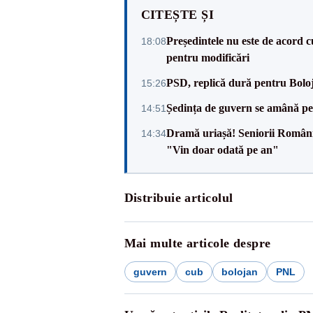
CITEȘTE ȘI
Președintele nu este de acord c
18:08
pentru modificări
PSD, replică dură pentru Boloj
15:26
Ședința de guvern se amână pen
14:51
Dramă uriașă! Seniorii României,
14:34
"Vin doar odată pe an"
Distribuie articolul
Mai multe articole despre
guvern
cub
bolojan
PNL