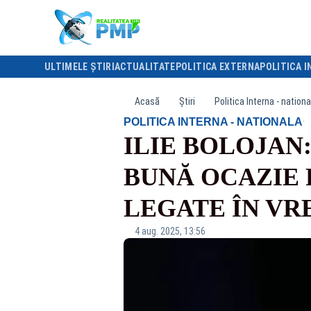
ULTIMELE ȘTIRI
ACTUALITATE
POLITICA EXTERNA
POLITICA I
Acasă
Știri
Politica Interna - nationa
·
POLITICA INTERNA - NATIONALA
ILIE BOLOJAN
BUNĂ OCAZIE 
LEGATE ÎN VR
4 aug. 2025, 13:56