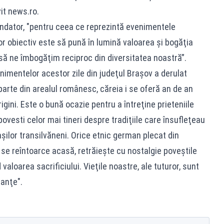
it news.ro.
fondator, "pentru ceea ce reprezintă evenimentele
ror obiectiv este să pună în lumină valoarea şi bogăţia
”să ne îmbogăţim reciproc din diversitatea noastră”.
nimentelor acestor zile din judeţul Braşov a derulat
arte din arealul românesc, căreia i se oferă an de an
igini. Este o bună ocazie pentru a întreţine prieteniile
 povesti celor mai tineri despre tradiţiile care însufleţeau
aşilor transilvăneni. Orice etnic german plecat din
 se reîntoarce acasă, retrăieşte cu nostalgie poveştile
 valoarea sacrificiului. Vieţile noastre, ale tuturor, sunt
ranţe".