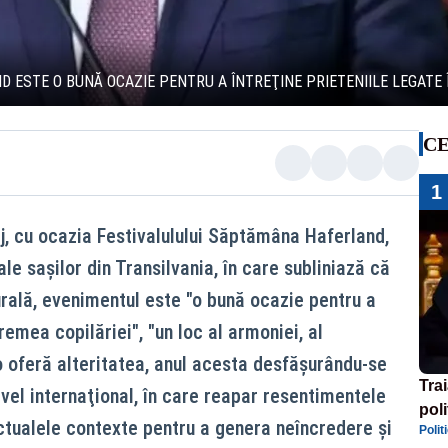
ND ESTE O BUNĂ OCAZIE PENTRU A ÎNTREŢINE PRIETENIILE LEGATE 
CE
1
aj, cu ocazia Festivalulului Săptămâna Haferland,
ale saşilor din Transilvania, în care subliniază că
rală, evenimentul este "o bună ocazie pentru a
vremea copilăriei", "un loc al armoniei, al
 o oferă alteritatea, anul acesta desfăşurându-se
Tra
ivel internaţional, în care reapar resentimentele
poli
 actualele contexte pentru a genera neîncredere şi
Polit
înse