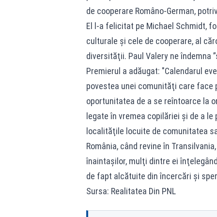
de cooperare Româno-German, potriv
El l-a felicitat pe Michael Schmidt, 
culturale şi cele de cooperare, al că
diversităţii. Paul Valery ne îndemna 
Premierul a adăugat: "Calendarul eve
povestea unei comunităţi care face p
oportunitatea de a se reîntoarce la or
legate în vremea copilăriei şi de a le
localităţile locuite de comunitatea s
România, când revine în Transilvania,
înaintaşilor, mulţi dintre ei înţelegând
de fapt alcătuite din încercări şi spe
Sursa: Realitatea Din PNL