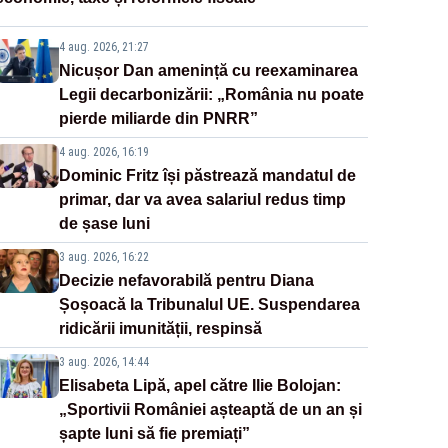
4 aug. 2026, 21:27
Nicușor Dan amenință cu reexaminarea
Legii decarbonizării: „România nu poate
pierde miliarde din PNRR”
4 aug. 2026, 16:19
Dominic Fritz își păstrează mandatul de
primar, dar va avea salariul redus timp
de șase luni
3 aug. 2026, 16:22
Decizie nefavorabilă pentru Diana
Șoșoacă la Tribunalul UE. Suspendarea
ridicării imunității, respinsă
3 aug. 2026, 14:44
Elisabeta Lipă, apel către Ilie Bolojan:
„Sportivii României așteaptă de un an și
șapte luni să fie premiați”