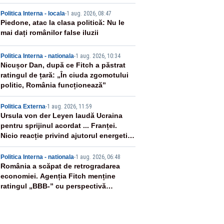
ânia
2
Politica Interna - locala
-
1 aug. 2026, 08:47
Piedone, atac la clasa politică: Nu le
mai dați românilor false iluzii
3
Politica Interna - nationala
-
1 aug. 2026, 10:34
Nicușor Dan, după ce Fitch a păstrat
ratingul de țară: „În ciuda zgomotului
politic, România funcționează”
4
Politica Externa
-
1 aug. 2026, 11:59
Ursula von der Leyen laudă Ucraina
pentru sprijinul acordat ... Franței.
Nicio reacție privind ajutorul energetic
promis României
5
Politica Interna - nationala
-
1 aug. 2026, 06:48
România a scăpat de retrogradarea
economiei. Agenția Fitch menține
ratingul „BBB-” cu perspectivă
negativă