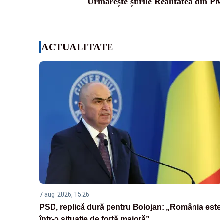
Urmărește știrile Realitatea din P
ACTUALITATE
7 aug. 2026, 15:26
PSD, replică dură pentru Bolojan: „România est
într-o situație de forță majoră”