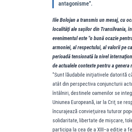
antagonisme".
Ilie Bolojan a transmis un mesaj, cu oc
localităţi ale saşilor din Transilvania,
evenimentul este "o bună ocazie pentru a
armoniei, al respectului, al valorii pe 
perioadă tensionată la nivel internaţiona
de actualele contexte pentru a genera
"Sunt lăudabile iniţiativele datorită
atât din perspectiva conjuncturii actu
întâlniri, destinele oamenilor se int
Uniunea Europeană, iar la Criţ se res
încurajează convieţuirea tuturor popo
solidaritate, libertate de mişcare, to
participa la cea de a XIII–a ediţie a 