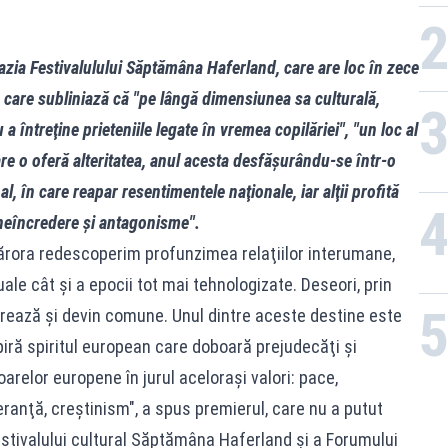
Rom
azia Festivalulului Săptămâna Haferland, care are loc în zece
 în care subliniază că "pe lângă dimensiunea sa culturală,
 întreţine prieteniile legate în vremea copilăriei", "un loc al
care o oferă alteritatea, anul acesta desfăşurându-se într-o
l, în care reapar resentimentele naţionale, iar alţii profită
 neîncredere şi antagonisme".
 cărora redescoperim profunzimea relaţiilor interumane,
ale cât şi a epocii tot mai tehnologizate. Deseori, prin
egrează şi devin comune. Unul dintre aceste destine este
piră spiritul european care doboară prejudecăţi şi
arelor europene în jurul aceloraşi valori: pace,
leranţă, creştinism", a spus premierul, care nu a putut
festivalului cultural Săptămâna Haferland şi a Forumului