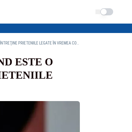
Schimba tema
ILIE BOLOJAN: "FESTIVALUL HAFERLAND ESTE O BUNĂ OCAZIE PENTRU A ÎNTREŢINE PRIETENIILE LEGATE ÎN VREMEA COPILĂRIEI"
ND ESTE O
IETENIILE