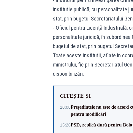
- Institutul pentru Investigarea Cri
instituție publică, cu personalitate j
stat, prin bugetul Secretariatului Gen
- Oficiul pentru Licență Industrială, 
personalitate juridică, în subordinea
bugetul de stat, prin bugetul Secretar
Toate aceste instituții, aflate în coo
ministrului, fie prin Secretariatul Ge
disponibilizări.
CITEȘTE ȘI
Președintele nu este de acord c
18:08
pentru modificări
PSD, replică dură pentru Boloj
15:26