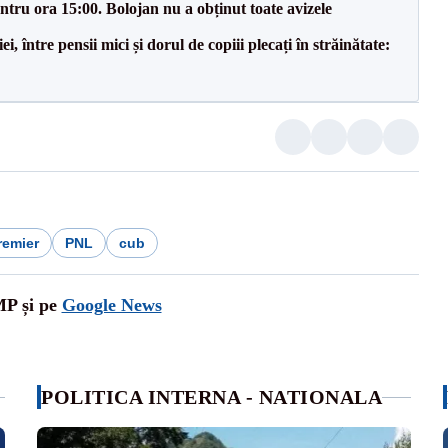
tru ora 15:00. Bolojan nu a obținut toate avizele
 între pensii mici și dorul de copiii plecați în străinătate:
remier
PNL
cub
MP și pe
Google News
POLITICA INTERNA - NATIONALA