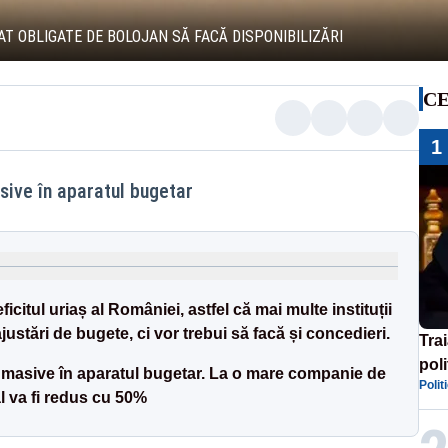
AT OBLIGATE DE BOLOJAN SĂ FACĂ DISPONIBILIZĂRI
CE
1
ive în aparatul bugetar
citul uriaș al României, astfel că mai multe instituții
justări de bugete, ci vor trebui să facă și concedieri.
Tra
poli
asive în aparatul bugetar. La o mare companie de
Polit
înse
al va fi redus cu 50%
Rom