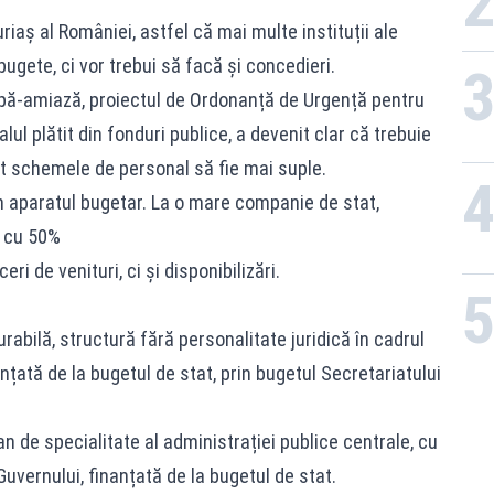
riaș al României, astfel că mai multe instituții ale
bugete, ci vor trebui să facă și concedieri.
upă-amiază, proiectul de Ordonanță de Urgență pentru
lul plătit din fonduri publice, a devenit clar că trebuie
ât schemele de personal să fie mai suple.
 aparatul bugetar. La o mare companie de stat,
s cu 50%
eri de venituri, ci și disponibilizări.
abilă, structură fără personalitate juridică în cadrul
anțată de la bugetul de stat, prin bugetul Secretariatului
n de specialitate al administrației publice centrale, cu
Guvernului, finanțată de la bugetul de stat.