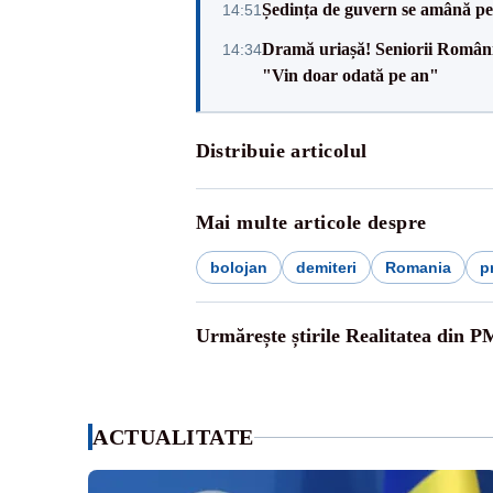
Ședința de guvern se amână pen
14:51
Dramă uriașă! Seniorii României,
14:34
"Vin doar odată pe an"
Distribuie articolul
Mai multe articole despre
bolojan
demiteri
Romania
p
Urmărește știrile Realitatea din P
ACTUALITATE