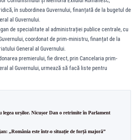
melor Comunismului și Memoria Exilului Românesc,
uridică, în subordinea Guvernului, finanțată de la bugetul de
eral al Guvernului.
organ de specialitate al administrației publice centrale, cu
 Guvernului, coordonat de prim-ministru, finanțat de la
iatului General al Guvernului.
rdonarea premierului, fie direct, prin Cancelaria prim-
neral al Guvernului, urmează să facă liste pentru
u legea urșilor. Nicușor Dan o retrimite în Parlament
an: „România este într-o situație de forță majoră”