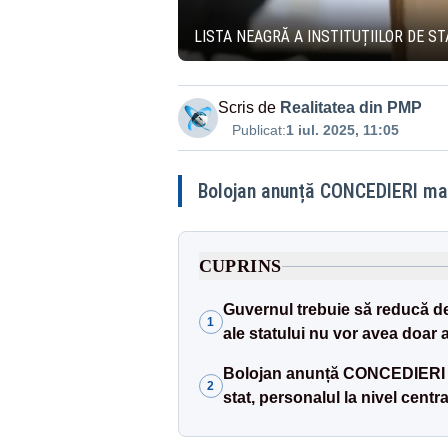
LISTA NEAGRĂ A INSTITUȚIILOR DE ST
Scris de
Realitatea din PMP
Publicat:
1 iul. 2025, 11:05
Bolojan anunță CONCEDIERI mas
CUPRINS
Guvernul trebuie să reducă defi
1
ale statului nu vor avea doar a
Bolojan anunță CONCEDIERI m
2
stat, personalul la nivel centr