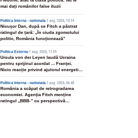
2
Piedone, atac la clasa politică: Nu le
mai dați românilor false iluzii
3
Politica Interna - nationala
-
1 aug. 2026, 10:34
Nicușor Dan, după ce Fitch a păstrat
ratingul de țară: „În ciuda zgomotului
politic, România funcționează”
4
Politica Externa
-
1 aug. 2026, 11:59
Ursula von der Leyen laudă Ucraina
pentru sprijinul acordat ... Franței.
Nicio reacție privind ajutorul energetic
promis României
5
Politica Interna - nationala
-
1 aug. 2026, 06:48
România a scăpat de retrogradarea
economiei. Agenția Fitch menține
ratingul „BBB-” cu perspectivă
negativă