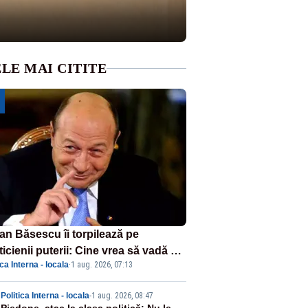
LE MAI CITITE
ian Băsescu îi torpilează pe
ticienii puterii: Cine vrea să vadă ce
ica Interna - locala
·
1 aug. 2026, 07:13
amnă să fii prost, se uită la
ânia
Politica Interna - locala
-
1 aug. 2026, 08:47