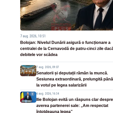
7 aug. 2026, 10:51
Bolojan: Nivelul Dunării asigură o funcționare a
centralei de la Cernavodă de patru-cinci zile dac
debitele vor scădea
7 aug. 2026, 09:07
Senatorii și deputații rămân la muncă.
Sesiunea extraordinară, prelungită până
la votul pe legea salarizării
6 aug. 2026, 16:34
Ilie Bolojan evită un răspuns clar despre
averea partenerei sale: „Am respectat
întotdeauna legea”