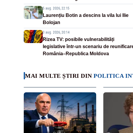
5 aug. 2026, 22:15
Laurențiu Botin a descins la vila lui Ilie
Bolojan
3 aug. 2026, 20:14
Rizea TV: posibile vulnerabilități
legislative într-un scenariu de reunificar
România–Republica Moldova
MAI MULTE ȘTIRI DIN
POLITICA I