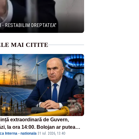
 - RESTABILIM DREPTATEA”
LE MAI CITITE
ință extraordinară de Guvern,
zi, la ora 14:00. Bolojan ar putea
ica Interna - nationala
·
31 iul. 2026, 13:40
reta stare de urgență energetică