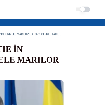
Schimba tema
MINISTRUL FINANȚELOR, PRIMA REACȚIE ÎN ANCHETA FRAȚILOR MICULA. ”PE URMELE MARILOR DATORNICI - RESTABILIM DREPTATEA”
IE ÎN
MELE MARILOR