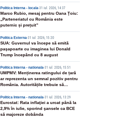
2
Politica Interna - locala
-
31 iul. 2026, 14:37
Marco Rubio, mesaj pentru Oana Țoiu:
„Parteneriatul cu România este
puternic și prețuit”
3
Politica Externa
-
31 iul. 2026, 15:20
SUA: Guvernul va începe să emită
paşapoarte cu imaginea lui Donald
Trump începând cu 8 august
4
Politica Interna - nationala
-
31 iul. 2026, 15:51
UMPMV: Menținerea ratingului de țară
ar reprezenta un semnal pozitiv pentru
România. Autoritățile trebuie să
continue consolidarea stabilității
5
economice și financiare
Politica Interna - nationala
-
31 iul. 2026, 13:29
Eurostat: Rata inflaţiei a urcat până la
2,9% în iulie, sporind şansele ca BCE
să majoreze dobânda