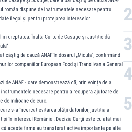
rți de Casație și Justiție, care a dat câștig de cauză ANAF
tatul român dispune de instrumentele necesare pentru
ate ilegal și pentru protejarea intereselor
lim dreptatea. Înalta Curte de Casație şi Justiție dǎ
ula”
 dat câștig de cauză ANAF în dosarul „Micula”, confirmând
nurilor companiilor European Food și Transilvania General
azi de ANAF - care demonstrează că, prin voința de a
de instrumentele necesare pentru a recupera ajutoare de
te de milioane de euro.
are s-a încercat evitarea plății datoriilor, justiția a
t și în interesul României. Decizia Curții este cu atât mai
cǎ aceste firme au transferat active importante pe alte