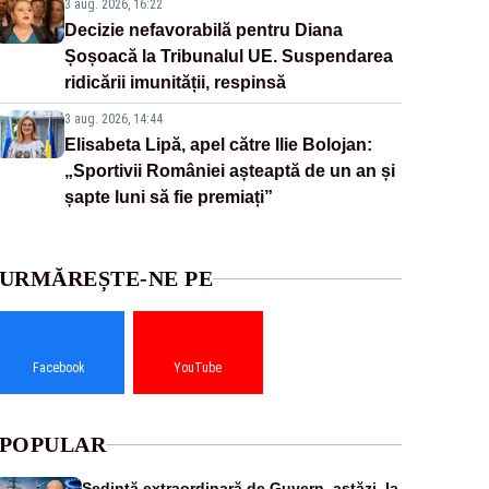
3 aug. 2026, 16:22
Decizie nefavorabilă pentru Diana
Șoșoacă la Tribunalul UE. Suspendarea
ridicării imunității, respinsă
3 aug. 2026, 14:44
Elisabeta Lipă, apel către Ilie Bolojan:
„Sportivii României așteaptă de un an și
șapte luni să fie premiați”
URMĂREȘTE-NE PE
Facebook
YouTube
POPULAR
Ședință extraordinară de Guvern, astăzi, la