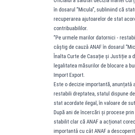
Oficialul a salutat decizia Înaltei Cu
în dosarul ”Micula”, subliniind că s
recuperarea ajutoarelor de stat acord
contribuabililor.
”Pe urmele marilor datornici - restabi
câştig de cauzǎ ANAF în dosarul “Mic
Înalta Curte de Casație și Justiție a
legalitatea măsurilor de blocare a bu
Import Export.
Este o decizie importantă, anunțatǎ 
restabili dreptatea, statul dispune 
stat acordate ilegal, în valoare de su
După ani de încercări și procese prin c
stabilit clar că ANAF a acționat corec
importantǎ cu cât ANAF a descoperit 