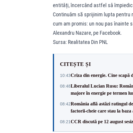
entitǎți, încercând astfel sǎ împiedi
Continuǎm să sprijinim lupta pentru r
cum am promis: un nou pas înainte spr
Alexandru Nazare, pe Facebook.
Sursa: Realitatea Din PNL
CITEȘTE ȘI
Criza din energie. Cine scapă 
10:43
Liberalul Lucian Rusu: România 
08:48
majore în energie pe termen lu
România află astăzi ratingul d
08:42
factorii-cheie care stau la baza
CCR discută pe 12 august sesiz
08:21