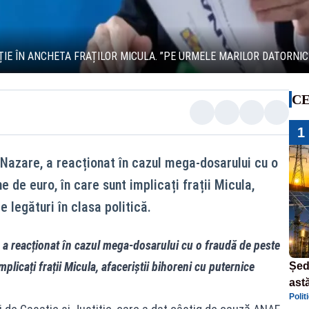
IE ÎN ANCHETA FRAȚILOR MICULA. ”PE URMELE MARILOR DATORNICI
CE
1
 Nazare, a reacționat în cazul mega-dosarului cu o
 de euro, în care sunt implicați frații Micula,
e legături în clasa politică.
, a reacționat în cazul mega-dosarului cu o fraudă de peste
plicați frații Micula, afaceriștii bihoreni cu puternice
Șed
astă
Polit
dec