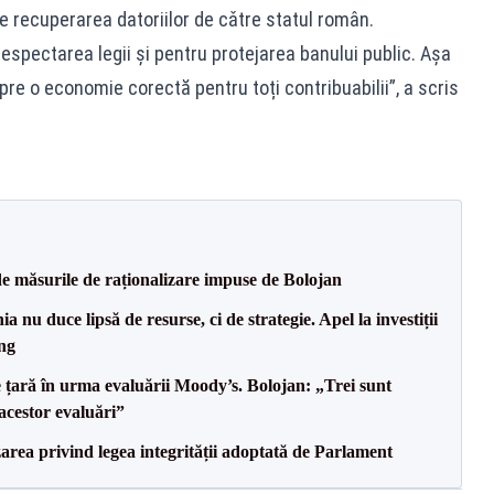
ce recuperarea datoriilor de cǎtre statul român.
espectarea legii și pentru protejarea banului public. Aşa
e o economie corectă pentru toți contribuabilii”, a scris
de măsurile de raționalizare impuse de Bolojan
nu duce lipsă de resurse, ci de strategie. Apel la investiții
ng
e țară în urma evaluării Moody’s. Bolojan: „Trei sunt
 acestor evaluări”
area privind legea integrității adoptată de Parlament