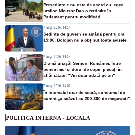
Președintele nu este de acord cu legea
urșilor. Nicușor Dan o retrimite în
Parlament pentru modificări
7 aug. 2026, 14:51
Ședința de guvern se amână pentru ora
15:00. Bolojan nu a obținut toate avizele
7 aug. 2026, 14:34
Dramă uriașă! Seniorii României, între
pensii mici și dorul de copiii plecați în
străinătate: "Vin doar odată pe an"
7 aug. 2026, 13:02
În intervalul orar de seară, consumul de
curent „a scăzut cu 200-300 de megawați”
POLITICA INTERNA - LOCALA