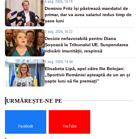
4 aug. 2026, 16:19
Dominic Fritz își păstrează mandatul de
primar, dar va avea salariul redus timp de
șase luni
3 aug. 2026, 16:22
Decizie nefavorabilă pentru Diana
Șoșoacă la Tribunalul UE. Suspendarea
ridicării imunității, respinsă
3 aug. 2026, 14:44
Elisabeta Lipă, apel către Ilie Bolojan:
„Sportivii României așteaptă de un an și
șapte luni să fie premiați”
URMĂREȘTE-NE PE
Facebook
YouTube