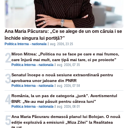
Ana Maria Păcuraru: „Ce se alege de un om căruia i se
închide singura lui portiță?”
Politica Interna - nationala
·
2 aug. 2026, 23:25
2
Miron Mitrea: „Politica nu se face pe care e mai frumos,
care înjură mai mult, care țipă mai tare, ci pe proiecte”
Politica Interna - nationala
-
3 aug. 2026, 07:35
3
Senatul începe o nouă sesiune extraordinară pentru
aprobarea unor jaloane din PNRR
Politica Interna - nationala
-
3 aug. 2026, 07:58
4
România, la un pas de categoria „junk”. Avertismentul
BNR: „Ne-au mai păsuit pentru câteva luni”
Politica Interna - nationala
-
3 aug. 2026, 08:01
5
Ana Maria Păcuraru demască planul lui Bolojan. O nouă
ediție explozivă a emisiunii „Miza Zilei” la Realitatea