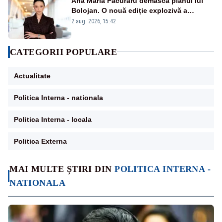
Ana Maria Păcuraru demască planul lui
Bolojan. O nouă ediție explozivă a
emisiunii „Miza Zilei” la Realitatea PLUS
2 aug. 2026, 15:42
CATEGORII POPULARE
Actualitate
Politica Interna - nationala
Politica Interna - locala
Politica Externa
MAI MULTE ȘTIRI DIN
POLITICA INTERNA -
NATIONALA