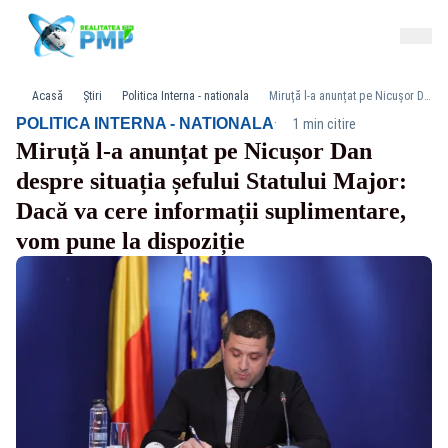
Acasă
Știri
Politica Interna - nationala
Miruță l-a anunțat pe Nicușor Dan despre situația șefului Statului Major: Dacă va cere informații suplimentare, vom pune la dispoziție
·
POLITICA INTERNA - NATIONALA
1 min citire
Miruță l-a anunțat pe Nicușor Dan
despre situația șefului Statului Major:
Dacă va cere informații suplimentare,
vom pune la dispoziție