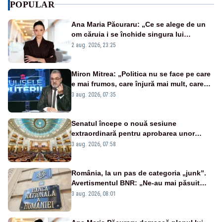
POPULAR
Ana Maria Păcuraru: „Ce se alege de un
om căruia i se închide singura lui
portiță?”
2 aug. 2026, 23:25
Miron Mitrea: „Politica nu se face pe care
e mai frumos, care înjură mai mult, care
țipă mai tare, ci pe proiecte”
3 aug. 2026, 07:35
Senatul începe o nouă sesiune
extraordinară pentru aprobarea unor
jaloane din PNRR
3 aug. 2026, 07:58
România, la un pas de categoria „junk”.
Avertismentul BNR: „Ne-au mai păsuit
pentru câteva luni”
3 aug. 2026, 08:01