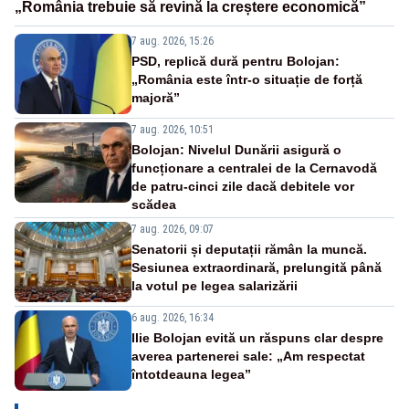
„România trebuie să revină la creștere economică”
7 aug. 2026, 15:26
PSD, replică dură pentru Bolojan:
„România este într-o situație de forță
majoră”
7 aug. 2026, 10:51
Bolojan: Nivelul Dunării asigură o
funcționare a centralei de la Cernavodă
de patru-cinci zile dacă debitele vor
scădea
7 aug. 2026, 09:07
Senatorii și deputații rămân la muncă.
Sesiunea extraordinară, prelungită până
la votul pe legea salarizării
6 aug. 2026, 16:34
Ilie Bolojan evită un răspuns clar despre
averea partenerei sale: „Am respectat
întotdeauna legea”