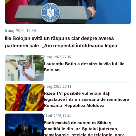
6 aug. 2026, 16:34
Ilie Bolojan evită un răspuns clar despre averea
partenerei sale: „Am respectat întotdeauna legea”
5 aug. 2026, 22:15
Laurențiu Botin a descins la vila lui Ilie
Bolojan
3 aug. 2026, 20:14
Rizea TV: posibile vulnerabilități
legislative într-un scenariu de reunificare
România–Republica Moldova
31 iul. 2026, 18:33
Pană masivă de curent în Sibiu și
localitățile din jur. Spitalul județean,
semafoarele, rețelele de telefonie, grav