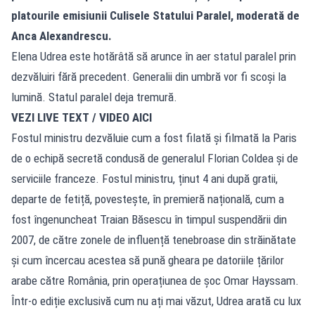
platourile emisiunii Culisele Statului Paralel, moderată de
Anca Alexandrescu.
Elena Udrea este hotărâtă să arunce în aer statul paralel prin
dezvăluiri fără precedent. Generalii din umbră vor fi scoși la
lumină. Statul paralel deja tremură.
VEZI LIVE TEXT / VIDEO AICI
Fostul ministru dezvăluie cum a fost filată și filmată la Paris
de o echipă secretă condusă de generalul Florian Coldea și de
serviciile franceze. Fostul ministru, ținut 4 ani după gratii,
departe de fetiță, povestește, în premieră națională, cum a
fost îngenuncheat Traian Băsescu în timpul suspendării din
2007, de către zonele de influență tenebroase din străinătate
și cum încercau acestea să pună gheara pe datoriile țărilor
arabe către România, prin operațiunea de șoc Omar Hayssam.
Într-o ediție exclusivă cum nu ați mai văzut, Udrea arată cu lux