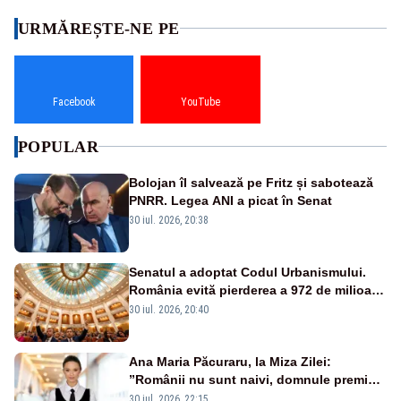
URMĂREȘTE-NE PE
Facebook
YouTube
POPULAR
Bolojan îl salvează pe Fritz și sabotează
PNRR. Legea ANI a picat în Senat
30 iul. 2026, 20:38
Senatul a adoptat Codul Urbanismului.
România evită pierderea a 972 de milioane
de euro din PNRR
30 iul. 2026, 20:40
Ana Maria Păcuraru, la Miza Zilei:
”Românii nu sunt naivi, domnule premier
Bolojan”
30 iul. 2026, 22:15