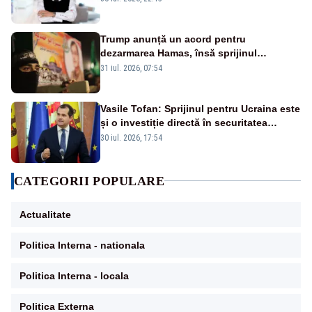
Trump anunță un acord pentru
dezarmarea Hamas, însă sprijinul
Israelului rămâne incert
31 iul. 2026, 07:54
Vasile Tofan: Sprijinul pentru Ucraina este
și o investiție directă în securitatea
Republicii Moldova și a întregii regiuni
30 iul. 2026, 17:54
CATEGORII POPULARE
Actualitate
Politica Interna - nationala
Politica Interna - locala
Politica Externa