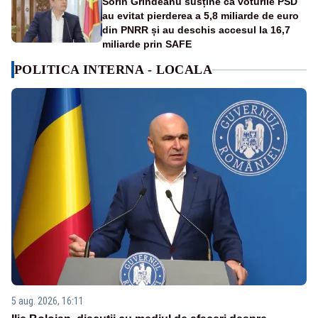
Sorin Grindeanu susține că voturile PSD
au evitat pierderea a 5,8 miliarde de euro
din PNRR și au deschis accesul la 16,7
miliarde prin SAFE
POLITICA INTERNA - LOCALA
5 aug. 2026, 16:11