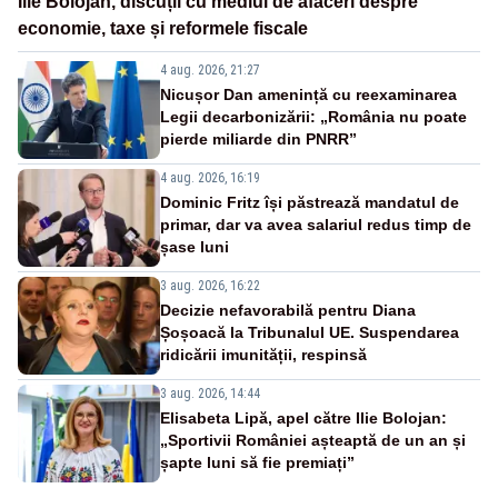
Ilie Bolojan, discuții cu mediul de afaceri despre
economie, taxe și reformele fiscale
4 aug. 2026, 21:27
Nicușor Dan amenință cu reexaminarea
Legii decarbonizării: „România nu poate
pierde miliarde din PNRR”
4 aug. 2026, 16:19
Dominic Fritz își păstrează mandatul de
primar, dar va avea salariul redus timp de
șase luni
3 aug. 2026, 16:22
Decizie nefavorabilă pentru Diana
Șoșoacă la Tribunalul UE. Suspendarea
ridicării imunității, respinsă
3 aug. 2026, 14:44
Elisabeta Lipă, apel către Ilie Bolojan:
„Sportivii României așteaptă de un an și
șapte luni să fie premiați”