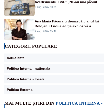
Avertismentul BNR: „Ne-au mai păsuit
pentru câteva luni”
3 aug. 2026, 08:01
Ana Maria Păcuraru demască planul lui
Bolojan. O nouă ediție explozivă a
emisiunii „Miza Zilei” la Realitatea PLUS
2 aug. 2026, 15:42
CATEGORII POPULARE
Actualitate
Politica Interna - nationala
Politica Interna - locala
Politica Externa
MAI MULTE ȘTIRI DIN
POLITICA INTERNA -