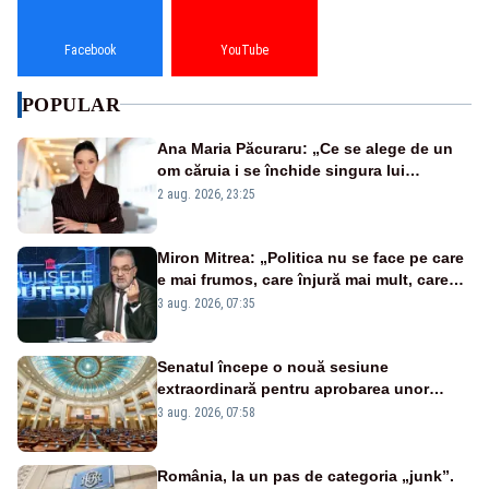
Facebook
YouTube
POPULAR
Ana Maria Păcuraru: „Ce se alege de un
om căruia i se închide singura lui
portiță?”
2 aug. 2026, 23:25
Miron Mitrea: „Politica nu se face pe care
e mai frumos, care înjură mai mult, care
țipă mai tare, ci pe proiecte”
3 aug. 2026, 07:35
Senatul începe o nouă sesiune
extraordinară pentru aprobarea unor
jaloane din PNRR
3 aug. 2026, 07:58
România, la un pas de categoria „junk”.