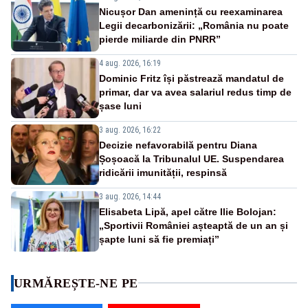
Nicușor Dan amenință cu reexaminarea
Legii decarbonizării: „România nu poate
pierde miliarde din PNRR”
4 aug. 2026, 16:19
Dominic Fritz își păstrează mandatul de
primar, dar va avea salariul redus timp de
șase luni
3 aug. 2026, 16:22
Decizie nefavorabilă pentru Diana
Șoșoacă la Tribunalul UE. Suspendarea
ridicării imunității, respinsă
3 aug. 2026, 14:44
Elisabeta Lipă, apel către Ilie Bolojan:
„Sportivii României așteaptă de un an și
șapte luni să fie premiați”
URMĂREȘTE-NE PE