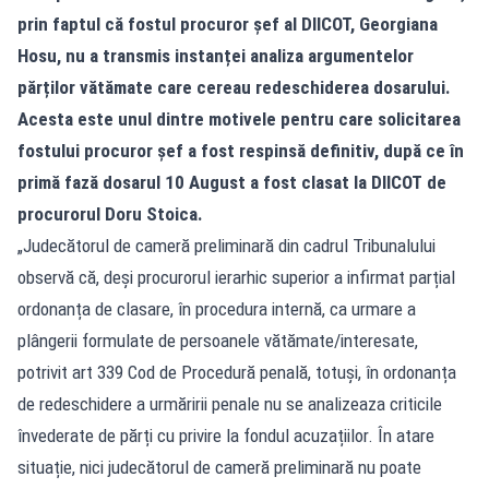
prin faptul că fostul procuror șef al DIICOT, Georgiana
Hosu, nu a transmis instanței analiza argumentelor
părților vătămate care cereau redeschiderea dosarului.
Acesta este unul dintre motivele pentru care solicitarea
fostului procuror șef a fost respinsă definitiv, după ce în
primă fază dosarul 10 August a fost clasat la DIICOT de
procurorul Doru Stoica.
„Judecătorul de cameră preliminară din cadrul Tribunalului
observă că, deși procurorul ierarhic superior a infirmat parțial
ordonanța de clasare, în procedura internă, ca urmare a
plângerii formulate de persoanele vătămate/interesate,
potrivit art 339 Cod de Procedură penală, totuși, în ordonanța
de redeschidere a urmăririi penale nu se analizeaza criticile
învederate de părți cu privire la fondul acuzațiilor. În atare
situație, nici judecătorul de cameră preliminară nu poate