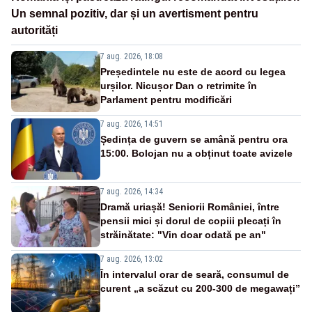
Un semnal pozitiv, dar și un avertisment pentru
autorități
7 aug. 2026, 18:08
Președintele nu este de acord cu legea
urșilor. Nicușor Dan o retrimite în
Parlament pentru modificări
7 aug. 2026, 14:51
Ședința de guvern se amână pentru ora
15:00. Bolojan nu a obținut toate avizele
7 aug. 2026, 14:34
Dramă uriașă! Seniorii României, între
pensii mici și dorul de copiii plecați în
străinătate: "Vin doar odată pe an"
7 aug. 2026, 13:02
În intervalul orar de seară, consumul de
curent „a scăzut cu 200-300 de megawați”