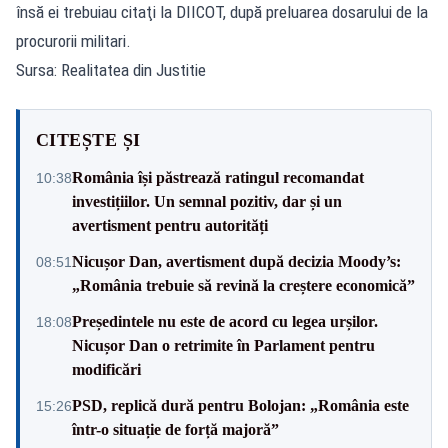
însă ei trebuiau citaţi la DIICOT, după preluarea dosarului de la
procurorii militari.
Sursa: Realitatea din Justitie
CITEȘTE ȘI
România își păstrează ratingul recomandat
10:38
investițiilor. Un semnal pozitiv, dar și un
avertisment pentru autorități
Nicușor Dan, avertisment după decizia Moody’s:
08:51
„România trebuie să revină la creștere economică”
Președintele nu este de acord cu legea urșilor.
18:08
Nicușor Dan o retrimite în Parlament pentru
modificări
PSD, replică dură pentru Bolojan: „România este
15:26
într-o situație de forță majoră”