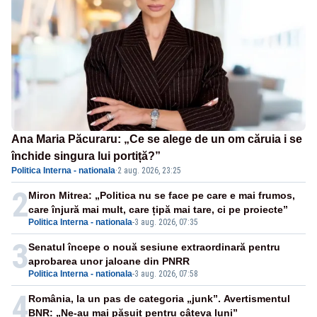
Ana Maria Păcuraru: „Ce se alege de un om căruia i se
închide singura lui portiță?”
Politica Interna - nationala
·
2 aug. 2026, 23:25
2
Miron Mitrea: „Politica nu se face pe care e mai frumos,
care înjură mai mult, care țipă mai tare, ci pe proiecte”
Politica Interna - nationala
-
3 aug. 2026, 07:35
3
Senatul începe o nouă sesiune extraordinară pentru
aprobarea unor jaloane din PNRR
Politica Interna - nationala
-
3 aug. 2026, 07:58
4
România, la un pas de categoria „junk”. Avertismentul
BNR: „Ne-au mai păsuit pentru câteva luni”