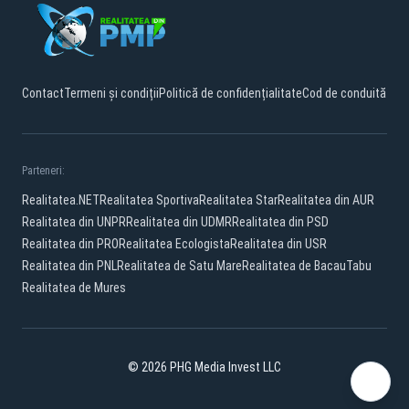
Contact
Termeni și condiții
Politică de confidențialitate
Cod de conduită
Parteneri:
Realitatea.NET
Realitatea Sportiva
Realitatea Star
Realitatea din AUR
Realitatea din UNPR
Realitatea din UDMR
Realitatea din PSD
Realitatea din PRO
Realitatea Ecologista
Realitatea din USR
Realitatea din PNL
Realitatea de Satu Mare
Realitatea de Bacau
Tabu
Realitatea de Mures
© 2026 PHG Media Invest LLC
Facebook
YouTube