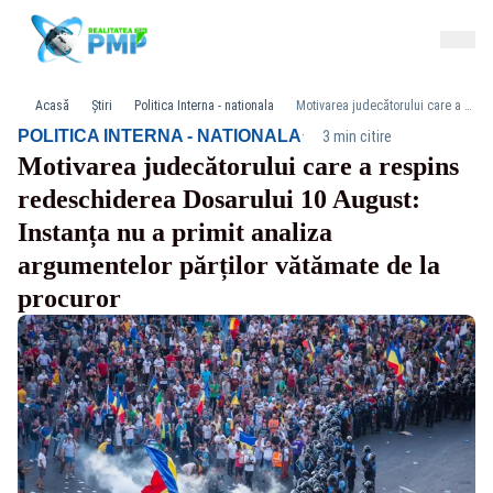
Acasă
Știri
Politica Interna - nationala
Motivarea judecătorului care a respins redeschiderea Dosarului 10 August: Instanța nu a primit analiza argumentelor părților vătămate de la procuror
·
POLITICA INTERNA - NATIONALA
3 min citire
Motivarea judecătorului care a respins
redeschiderea Dosarului 10 August:
Instanța nu a primit analiza
argumentelor părților vătămate de la
procuror