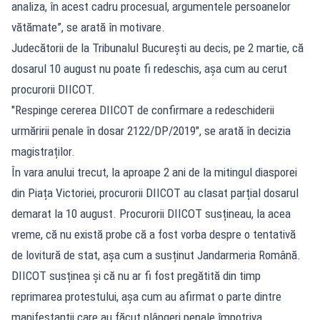
analiza, în acest cadru procesual, argumentele persoanelor
vătămate”, se arată în motivare.
Judecătorii de la Tribunalul București au decis, pe 2 martie, că
dosarul 10 august nu poate fi redeschis, așa cum au cerut
procurorii DIICOT.
"Respinge cererea DIICOT de confirmare a redeschiderii
urmăririi penale în dosar 2122/DP/2019", se arată în decizia
magistraților.
În vara anului trecut, la aproape 2 ani de la mitingul diasporei
din Piața Victoriei, procurorii DIICOT au clasat parțial dosarul
demarat la 10 august. Procurorii DIICOT susțineau, la acea
vreme, că nu există probe că a fost vorba despre o tentativă
de lovitură de stat, așa cum a susținut Jandarmeria Română.
DIICOT susținea și că nu ar fi fost pregătită din timp
reprimarea protestului, așa cum au afirmat o parte dintre
manifestanții care au făcut plângeri penale împotriva