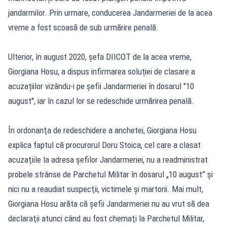
jandarmilor. Prin urmare, conducerea Jandarmeriei de la acea
vreme a fost scoasă de sub urmărire penală.
Ulterior, în august 2020, șefa DIICOT de la acea vreme,
Giorgiana Hosu, a dispus infirmarea soluției de clasare a
acuzațiilor vizându-i pe șefii Jandarmeriei în dosarul "10
august", iar în cazul lor se redeschide urmărirea penală.
În ordonanţa de redeschidere a anchetei, Giorgiana Hosu
explica faptul că procurorul Doru Stoica, cel care a clasat
acuzaţiile la adresa şefilor Jandarmeriei, nu a readministrat
probele strânse de Parchetul Militar în dosarul „10 august” şi
nici nu a reaudiat suspecţii, victimele şi martorii. Mai mult,
Giorgiana Hosu arăta că şefii Jandarmeriei nu au vrut să dea
declaraţii atunci când au fost chemaţi la Parchetul Militar,