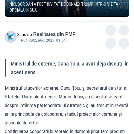
NICUȘOR DAN A FOST INVITAT DE DONALD TRUMP ÎNTR-O VIZITĂ
OFICIALĂ ÎN SUA
Realitatea din PMP
Scris de
Publicat:
1 aug. 2025, 09:54
Ministrul de externe, Oana Țoiu, a avut deja discuții în
acest sens
Ministrul afacerilor externe, Oana Ţoiu, și secretarul de stat al
Statelor Unite ale Americii, Marco Rubio, au discutat aseară
despre întărirea parteneriatului strategic și au trecut în revistă
ariile principale de colaborare, stadiul proiectelor comune și
planurile de viitor.
Continuarea cooperării bilaterale în domenii prioritare precum