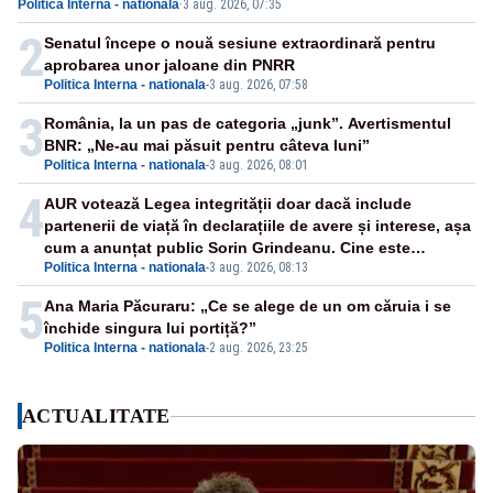
Politica Interna - nationala
·
3 aug. 2026, 07:35
2
Senatul începe o nouă sesiune extraordinară pentru
aprobarea unor jaloane din PNRR
Politica Interna - nationala
-
3 aug. 2026, 07:58
3
România, la un pas de categoria „junk”. Avertismentul
BNR: „Ne-au mai păsuit pentru câteva luni”
Politica Interna - nationala
-
3 aug. 2026, 08:01
4
AUR votează Legea integrității doar dacă include
partenerii de viață în declarațiile de avere și interese, așa
cum a anunțat public Sorin Grindeanu. Cine este
Politica Interna - nationala
-
3 aug. 2026, 08:13
incompatibil sau în conflict de interese trebuie să plece
din funcție: fără excepții!
5
Ana Maria Păcuraru: „Ce se alege de un om căruia i se
închide singura lui portiță?”
Politica Interna - nationala
-
2 aug. 2026, 23:25
ACTUALITATE