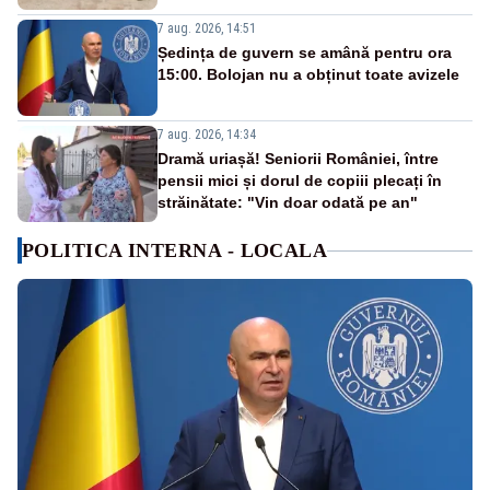
7 aug. 2026, 14:51
Ședința de guvern se amână pentru ora
15:00. Bolojan nu a obținut toate avizele
7 aug. 2026, 14:34
Dramă uriașă! Seniorii României, între
pensii mici și dorul de copiii plecați în
străinătate: "Vin doar odată pe an"
POLITICA INTERNA - LOCALA