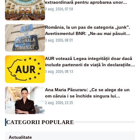
extraordinară pentru aprobarea unor
jaloane din PNRR
3 aug. 2026, 07:58
România, la un pas de categoria „junk”.
Avertismentul BNR: „Ne-au mai păsuit
pentru câteva luni”
3 aug. 2026, 08:01
AUR votează Legea integrității doar dacă
include partenerii de viață în declarațiile
de avere și interese, așa cum a anunțat
3 aug. 2026, 08:13
public Sorin Grindeanu. Cine este
incompatibil sau în conflict de interese
trebuie să plece din funcție: fără excepții!
Ana Maria Păcuraru: „Ce se alege de un
om căruia i se închide singura lui
portiță?”
2 aug. 2026, 23:25
CATEGORII POPULARE
Actualitate