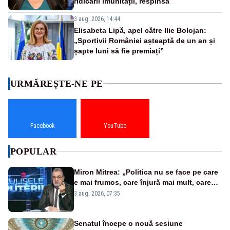
ridicării imunității, respinsă
3 aug. 2026, 14:44
Elisabeta Lipă, apel către Ilie Bolojan:
„Sportivii României așteaptă de un an și
șapte luni să fie premiați”
URMĂREȘTE-NE PE
Facebook
YouTube
POPULAR
Miron Mitrea: „Politica nu se face pe care
e mai frumos, care înjură mai mult, care
țipă mai tare, ci pe proiecte”
3 aug. 2026, 07:35
Senatul începe o nouă sesiune