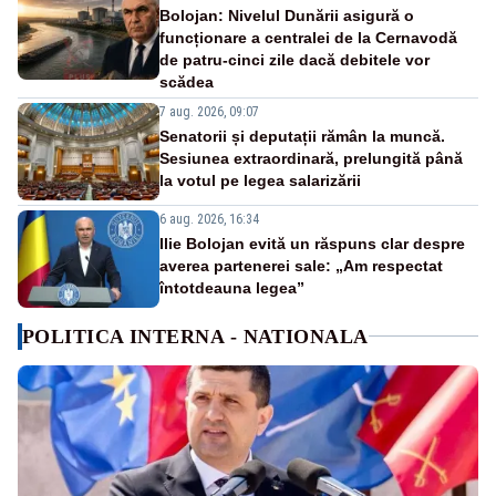
Bolojan: Nivelul Dunării asigură o
funcționare a centralei de la Cernavodă
de patru-cinci zile dacă debitele vor
scădea
7 aug. 2026, 09:07
Senatorii și deputații rămân la muncă.
Sesiunea extraordinară, prelungită până
la votul pe legea salarizării
6 aug. 2026, 16:34
Ilie Bolojan evită un răspuns clar despre
averea partenerei sale: „Am respectat
întotdeauna legea”
POLITICA INTERNA - NATIONALA