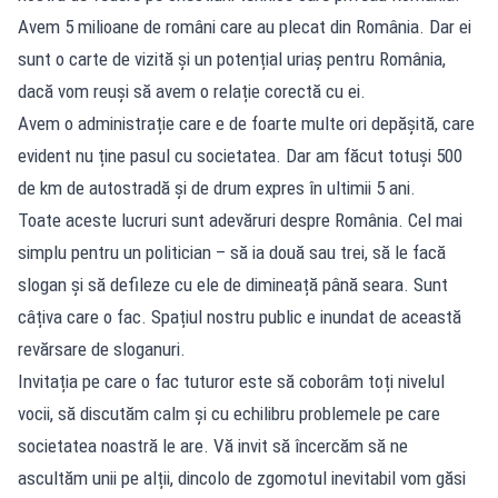
Avem 5 milioane de români care au plecat din România. Dar ei
sunt o carte de vizită și un potențial uriaș pentru România,
dacă vom reuși să avem o relație corectă cu ei.
Avem o administrație care e de foarte multe ori depășită, care
evident nu ține pasul cu societatea. Dar am făcut totuși 500
de km de autostradă și de drum expres în ultimii 5 ani.
Toate aceste lucruri sunt adevăruri despre România. Cel mai
simplu pentru un politician – să ia două sau trei, să le facă
slogan și să defileze cu ele de dimineață până seara. Sunt
câțiva care o fac. Spațiul nostru public e inundat de această
revărsare de sloganuri.
Invitația pe care o fac tuturor este să coborâm toți nivelul
vocii, să discutăm calm și cu echilibru problemele pe care
societatea noastră le are. Vă invit să încercăm să ne
ascultăm unii pe alții, dincolo de zgomotul inevitabil vom găsi