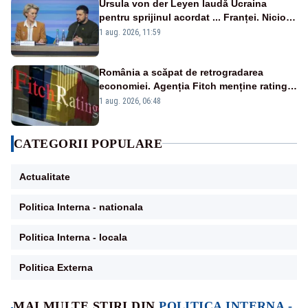
Ursula von der Leyen laudă Ucraina
pentru sprijinul acordat ... Franței. Nicio
reacție privind ajutorul energetic promis
1 aug. 2026, 11:59
României
România a scăpat de retrogradarea
economiei. Agenția Fitch menține ratingul
„BBB-” cu perspectivă negativă
1 aug. 2026, 06:48
CATEGORII POPULARE
Actualitate
Politica Interna - nationala
Politica Interna - locala
Politica Externa
MAI MULTE ȘTIRI DIN
POLITICA INTERNA -