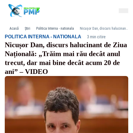
Acasă
Știri
Politica Interna - nationala
Nicușor Dan, discurs halucinant de Ziua Națională: „Trăim mai rău decât anul trecut, dar mai bine decât acum 20 de ani” – VIDEO
·
POLITICA INTERNA - NATIONALA
3 min citire
Nicușor Dan, discurs halucinant de Ziua
Națională: „Trăim mai rău decât anul
trecut, dar mai bine decât acum 20 de
ani” – VIDEO