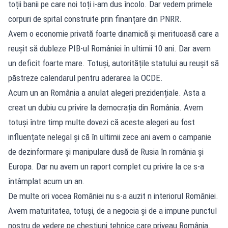
toții banii pe care noi toți i-am dus încolo. Dar vedem primele
corpuri de spital construite prin finanțare din PNRR.
Avem o economie privată foarte dinamică și merituoasă care a
reușit să dubleze PIB-ul României în ultimii 10 ani. Dar avem
un deficit foarte mare. Totuși, autoritățile statului au reușit să
păstreze calendarul pentru aderarea la OCDE.
Acum un an România a anulat alegeri prezidențiale. Asta a
creat un dubiu cu privire la democrația din România. Avem
totuși între timp multe dovezi că aceste alegeri au fost
influențate nelegal și că în ultimii zece ani avem o campanie
de dezinformare și manipulare dusă de Rusia în românia și
Europa. Dar nu avem un raport complet cu privire la ce s-a
întâmplat acum un an.
De multe ori vocea României nu s-a auzit n interiorul României.
Avem maturitatea, totuși, de a negocia și de a impune punctul
nostru de vedere pe chestiuni tehnice care priveau România.