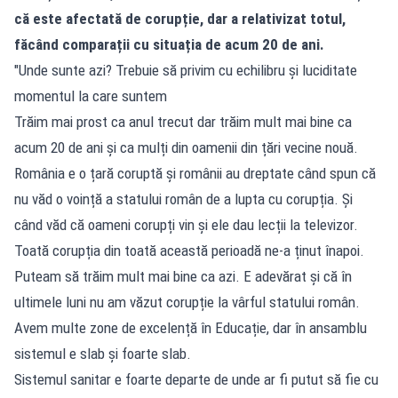
că este afectată de corupție, dar a relativizat totul,
făcând comparații cu situația de acum 20 de ani.
"Unde sunte azi? Trebuie să privim cu echilibru și luciditate
momentul la care suntem
Trăim mai prost ca anul trecut dar trăim mult mai bine ca
acum 20 de ani și ca mulți din oamenii din țări vecine nouă.
România e o țară coruptă și românii au dreptate când spun că
nu văd o voință a statului român de a lupta cu corupția. Și
când văd că oameni corupți vin și ele dau lecții la televizor.
Toată corupția din toată această perioadă ne-a ținut înapoi.
Puteam să trăim mult mai bine ca azi. E adevărat și că în
ultimele luni nu am văzut corupție la vârful statului român.
Avem multe zone de excelență în Educație, dar în ansamblu
sistemul e slab și foarte slab.
Sistemul sanitar e foarte departe de unde ar fi putut să fie cu