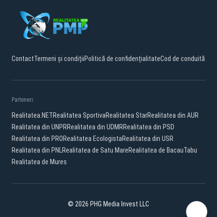
Contact
Termeni și condiții
Politică de confidențialitate
Cod de conduită
Parteneri:
Realitatea.NET
Realitatea Sportiva
Realitatea Star
Realitatea din AUR
Realitatea din UNPR
Realitatea din UDMR
Realitatea din PSD
Realitatea din PRO
Realitatea Ecologista
Realitatea din USR
Realitatea din PNL
Realitatea de Satu Mare
Realitatea de Bacau
Tabu
Realitatea de Mures
© 2026 PHG Media Invest LLC
Facebook
YouTube