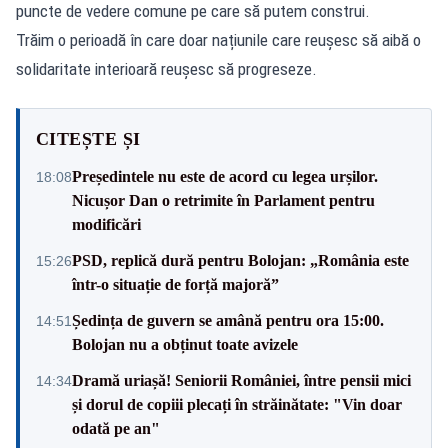
puncte de vedere comune pe care să putem construi.
Trăim o perioadă în care doar națiunile care reușesc să aibă o
solidaritate interioară reușesc să progreseze.
CITEȘTE ȘI
Președintele nu este de acord cu legea urșilor.
18:08
Nicușor Dan o retrimite în Parlament pentru
modificări
PSD, replică dură pentru Bolojan: „România este
15:26
într-o situație de forță majoră”
Ședința de guvern se amână pentru ora 15:00.
14:51
Bolojan nu a obținut toate avizele
Dramă uriașă! Seniorii României, între pensii mici
14:34
și dorul de copiii plecați în străinătate: "Vin doar
odată pe an"