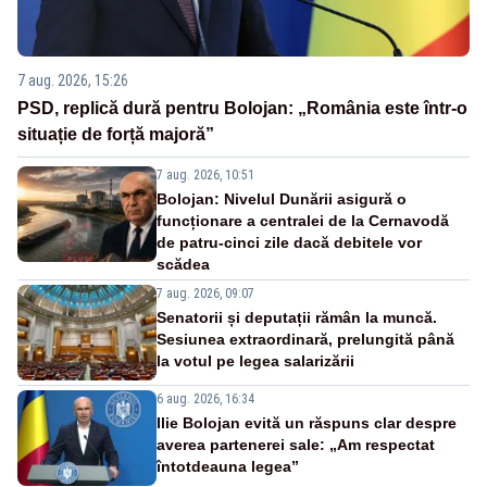
7 aug. 2026, 15:26
PSD, replică dură pentru Bolojan: „România este într-o
situație de forță majoră”
7 aug. 2026, 10:51
Bolojan: Nivelul Dunării asigură o
funcționare a centralei de la Cernavodă
de patru-cinci zile dacă debitele vor
scădea
7 aug. 2026, 09:07
Senatorii și deputații rămân la muncă.
Sesiunea extraordinară, prelungită până
la votul pe legea salarizării
6 aug. 2026, 16:34
Ilie Bolojan evită un răspuns clar despre
averea partenerei sale: „Am respectat
întotdeauna legea”