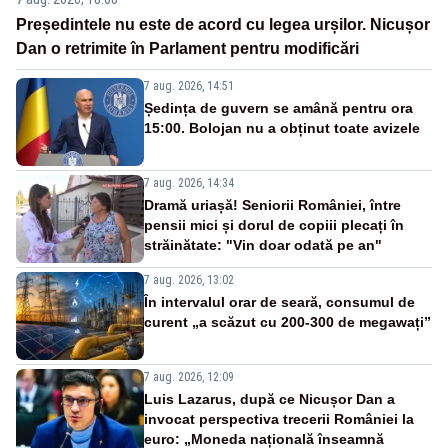
Președintele nu este de acord cu legea urșilor. Nicușor
Dan o retrimite în Parlament pentru modificări
7 aug. 2026, 14:51
Ședința de guvern se amână pentru ora
15:00. Bolojan nu a obținut toate avizele
7 aug. 2026, 14:34
Dramă uriașă! Seniorii României, între
pensii mici și dorul de copiii plecați în
străinătate: "Vin doar odată pe an"
7 aug. 2026, 13:02
În intervalul orar de seară, consumul de
curent „a scăzut cu 200-300 de megawați”
7 aug. 2026, 12:09
Luis Lazarus, după ce Nicușor Dan a
invocat perspectiva trecerii României la
euro: „Moneda națională înseamnă