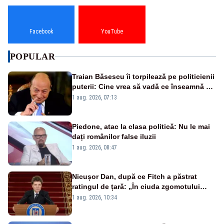
Facebook
YouTube
POPULAR
Traian Băsescu îi torpilează pe politicienii
puterii: Cine vrea să vadă ce înseamnă să
fii prost, se uită la România
1 aug. 2026, 07:13
Piedone, atac la clasa politică: Nu le mai
dați românilor false iluzii
1 aug. 2026, 08:47
Nicușor Dan, după ce Fitch a păstrat
ratingul de țară: „În ciuda zgomotului
politic, România funcționează”
1 aug. 2026, 10:34