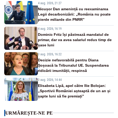
4 aug. 2026, 21:27
Nicușor Dan amenință cu reexaminarea
Legii decarbonizării: „România nu poate
pierde miliarde din PNRR”
4 aug. 2026, 16:19
Dominic Fritz își păstrează mandatul de
primar, dar va avea salariul redus timp de
șase luni
3 aug. 2026, 16:22
Decizie nefavorabilă pentru Diana
Șoșoacă la Tribunalul UE. Suspendarea
ridicării imunității, respinsă
3 aug. 2026, 14:44
Elisabeta Lipă, apel către Ilie Bolojan:
„Sportivii României așteaptă de un an și
șapte luni să fie premiați”
URMĂREȘTE-NE PE