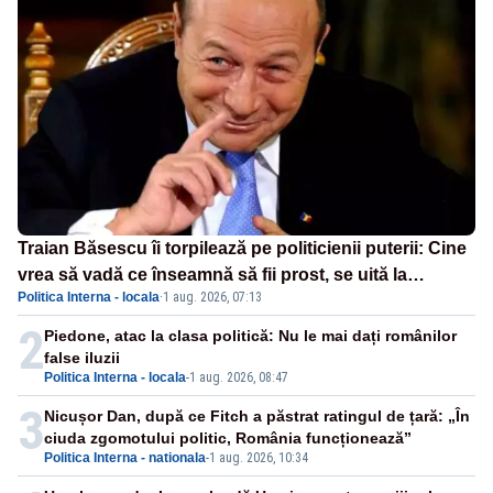
Traian Băsescu îi torpilează pe politicienii puterii: Cine
vrea să vadă ce înseamnă să fii prost, se uită la
Politica Interna - locala
·
1 aug. 2026, 07:13
România
2
Piedone, atac la clasa politică: Nu le mai dați românilor
false iluzii
Politica Interna - locala
-
1 aug. 2026, 08:47
3
Nicușor Dan, după ce Fitch a păstrat ratingul de țară: „În
ciuda zgomotului politic, România funcționează”
Politica Interna - nationala
-
1 aug. 2026, 10:34